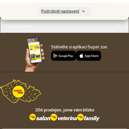
Menu v patičce
Pro zákazníky
Podrobné nastavení
O společnosti
Stáhněte si aplikaci Super zoo
206 prodejen,
jsme vám blízko