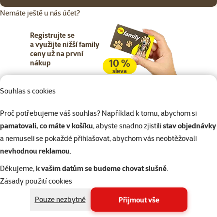
Nemáte ještě u nás účet?
Registrujte se
a využijte nižší family
ceny už na první
10 %
nákup
sleva
Souhlas s cookies
Registrujte se
Proč potřebujeme váš souhlas? Například k tomu, abychom si
pamatovali, co máte v košíku
, abyste snadno zjistili
stav objednávky
a nemuseli se pokaždé přihlašovat, abychom vás neobtěžovali
nevhodnou reklamou
.
Napište nám
321 000 180
eshop@superzoo.cz
Po–Pá 7:00 – 18:00
Děkujeme,
k vašim datům se budeme chovat slušně
.
Zásady použití cookies
Online chat
206 prodejen
Pouze nezbytné
Přijmout vše
nebo
WhatsApp
jsme vám blízko