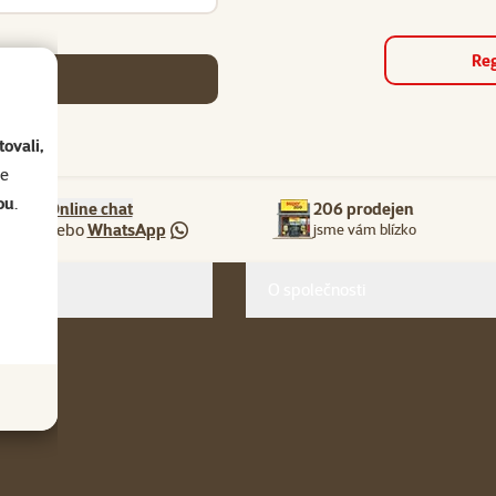
Reg
se
ovali,
se
ou
.
Online chat
206 prodejen
nebo
WhatsApp
jsme vám blízko
O společnosti