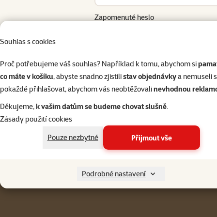
Zapomenuté heslo
Přihlásit 
Souhlas s cookies
Proč potřebujeme váš souhlas? Například k tomu, abychom si
pamat
co máte v košíku
, abyste snadno zjistili
stav objednávky
a nemuseli 
pokaždé přihlašovat, abychom vás neobtěžovali
nevhodnou reklam
Napište nám
321 000 180
eshop@superzoo.cz
Po–Pá 7:00 – 18:00
Děkujeme,
k vašim datům se budeme chovat slušně
.
Zásady použití cookies
Menu v patičce
Pro zákazníky
Pouze nezbytné
Přijmout vše
Podrobné nastavení