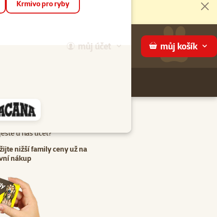
Krmivo pro ryby
Zav
můj
účet
můj
košík
Hledej
háme
eště u nás účet?
žijte nižší family ceny už na
vní nákup