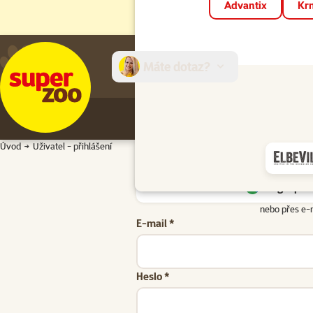
Advantix
Krm
Máte dotaz?
E-sh
Úvod
Uživatel - přihlášení
Google přih
nebo přes e-
E-mail *
Heslo *