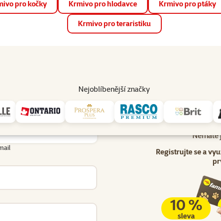
ivo pro kočky
Krmivo pro hlodavce
Krmivo pro ptáky
📱 Stáhněte si novou aplikaci Super zoo.
Více informací
Krmivo pro teraristiku
op
Akce a slevy
Prodejny
Služby
Poradna
Pomá
206
Nejoblíbenější značky
Uživatel - přihlášení
lášení
Nemáte j
mail
Registrujte se a vyu
pr
10 %
sleva