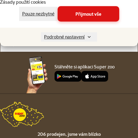
Zásady použití cookies
Online chat
206 prodejen
nebo
WhatsApp
jsme vám blízko
Pouze nezbytné
Přijmout vše
Menu v patičce
Pro zákazníky
Podrobné nastavení
O společnosti
Stáhněte si aplikaci Super zoo
206 prodejen,
jsme vám blízko