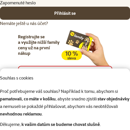
Zapomenuté heslo
Přihlásit se
Nemáte ještě u nás účet?
Registrujte se
a využijte nižší family
ceny už na první
10 %
nákup
sleva
Registrujte se
Souhlas s cookies
Proč potřebujeme váš souhlas? Například k tomu, abychom si
pamatovali, co máte v košíku
, abyste snadno zjistili
stav objednávky
a nemuseli se pokaždé přihlašovat, abychom vás neobtěžovali
Napište nám
321 000 180
eshop@superzoo.cz
Po–Pá 7:00 – 18:00
nevhodnou reklamou
.
Děkujeme,
k vašim datům se budeme chovat slušně
.