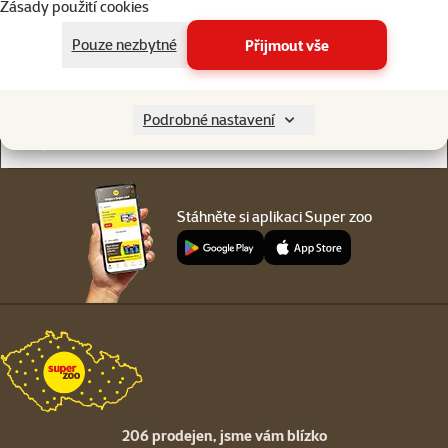
Zásady použití cookies
Online chat
206 prodejen
nebo
WhatsApp
jsme vám blízko
Pouze nezbytné
Přijmout vše
Menu v patičce
Pro zákazníky
Podrobné nastavení
O společnosti
Stáhněte si aplikaci Super zoo
206 prodejen,
jsme vám blízko