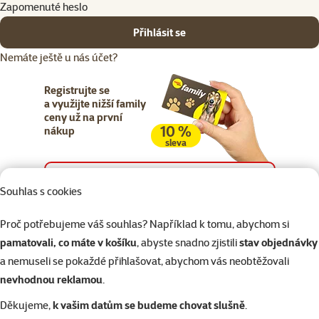
Zapomenuté heslo
Přihlásit se
Nemáte ještě u nás účet?
Registrujte se
a využijte nižší family
ceny už na první
10 %
nákup
sleva
Registrujte se
Souhlas s cookies
Proč potřebujeme váš souhlas? Například k tomu, abychom si
pamatovali, co máte v košíku
, abyste snadno zjistili
stav objednávky
a nemuseli se pokaždé přihlašovat, abychom vás neobtěžovali
Napište nám
321 000 180
eshop@superzoo.cz
Po–Pá 7:00 – 18:00
nevhodnou reklamou
.
Děkujeme,
k vašim datům se budeme chovat slušně
.