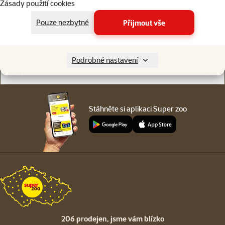
Zásady použití cookies
Online chat
206 prodejen
nebo
WhatsApp
jsme vám blízko
Pouze nezbytné
Přijmout vše
Menu v patičce
Pro zákazníky
Podrobné nastavení
O společnosti
Stáhněte si aplikaci Super zoo
206 prodejen,
jsme vám blízko