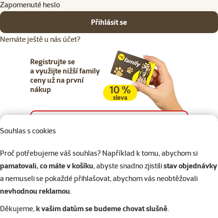
Zapomenuté heslo
Přihlásit se
Nemáte ještě u nás účet?
Registrujte se
a využijte nižší family
ceny už na první
10 %
nákup
sleva
Registrujte se
Souhlas s cookies
Proč potřebujeme váš souhlas? Například k tomu, abychom si
pamatovali, co máte v košíku
, abyste snadno zjistili
stav objednávky
a nemuseli se pokaždé přihlašovat, abychom vás neobtěžovali
Napište nám
321 000 180
eshop@superzoo.cz
Po–Pá 7:00 – 18:00
nevhodnou reklamou
.
Děkujeme,
k vašim datům se budeme chovat slušně
.