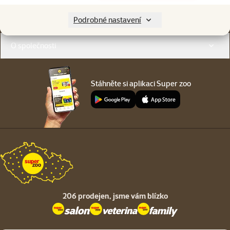
Menu v patičce
Pro zákazníky
Podrobné nastavení
O společnosti
Stáhněte si aplikaci Super zoo
206 prodejen,
jsme vám blízko