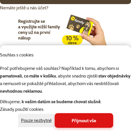
Nemáte ještě u nás účet?
Registrujte se
a využijte nižší family
ceny už na první
10 %
nákup
sleva
Souhlas s cookies
Registrujte se
Proč potřebujeme váš souhlas? Například k tomu, abychom si
pamatovali, co máte v košíku
, abyste snadno zjistili
stav objednávky
a nemuseli se pokaždé přihlašovat, abychom vás neobtěžovali
nevhodnou reklamou
.
Napište nám
321 000 180
eshop@superzoo.cz
Po–Pá 7:00 – 18:00
Děkujeme,
k vašim datům se budeme chovat slušně
.
Zásady použití cookies
Online chat
206 prodejen
Pouze nezbytné
Přijmout vše
nebo
WhatsApp
jsme vám blízko