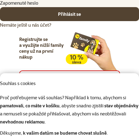
Zapomenuté heslo
Přihlásit se
Nemáte ještě u nás účet?
Registrujte se
a využijte nižší family
ceny už na první
10 %
nákup
sleva
Registrujte se
Souhlas s cookies
Proč potřebujeme váš souhlas? Například k tomu, abychom si
pamatovali, co máte v košíku
, abyste snadno zjistili
stav objednávky
a nemuseli se pokaždé přihlašovat, abychom vás neobtěžovali
Napište nám
321 000 180
eshop@superzoo.cz
Po–Pá 7:00 – 18:00
nevhodnou reklamou
.
Děkujeme,
k vašim datům se budeme chovat slušně
.