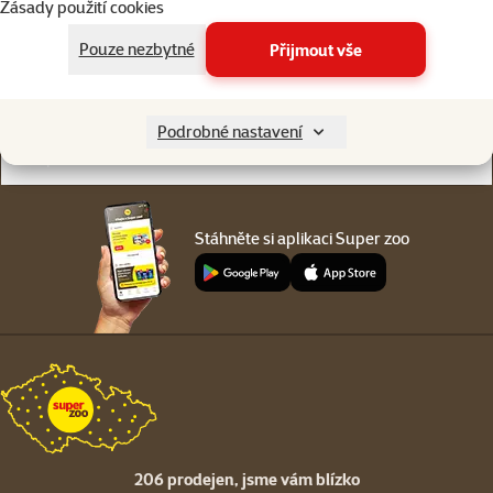
Zásady použití cookies
Online chat
206 prodejen
nebo
WhatsApp
jsme vám blízko
Pouze nezbytné
Přijmout vše
Menu v patičce
Pro zákazníky
Podrobné nastavení
O společnosti
Stáhněte si aplikaci Super zoo
206 prodejen,
jsme vám blízko