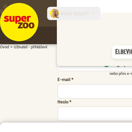
Máte dotaz?
E-sh
Úvod
Uživatel - přihlášení
Google přih
nebo přes e-
E-mail *
Heslo *
Zapomenuté heslo