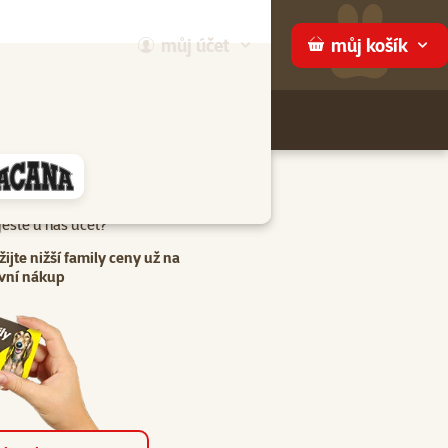
můj
účet
můj
košík
Hledej
háme
eště u nás účet?
žijte nižší family ceny už na
vní nákup