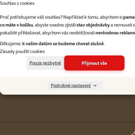
Souhlas s cookies
Přihlásit 
Proč potřebujeme váš souhlas? Například k tomu, abychom si
pamat
co máte v košíku
, abyste snadno zjistili
stav objednávky
a nemuseli 
pokaždé přihlašovat, abychom vás neobtěžovali
nevhodnou reklam
Napište nám
321 000 180
Děkujeme,
k vašim datům se budeme chovat slušně
.
eshop@superzoo.cz
Po–Pá 7:00 – 18:00
Zásady použití cookies
Menu v patičce
Pouze nezbytné
Přijmout vše
Pro zákazníky
Podrobné nastavení