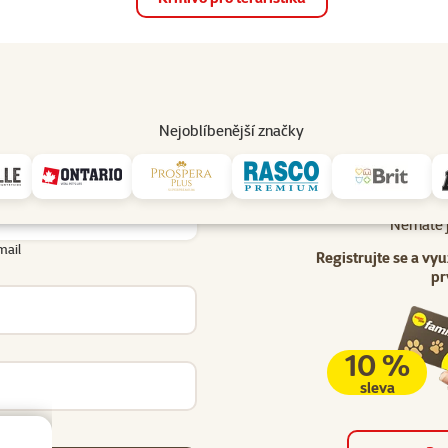
op
Akce a slevy
Prodejny
Služby
Poradna
Pomá
206
Nejoblíbenější značky
Uživatel - přihlášení
lášení
Nemáte j
mail
Registrujte se a vyu
pr
10 %
sleva