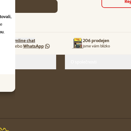
Reg
se
ovali,
se
ou
.
Online chat
206 prodejen
nebo
WhatsApp
jsme vám blízko
O společnosti