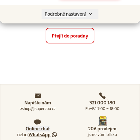
Chladné počasí a naši
Zima se psem, rady a
čtyřnozí parťáci
tipy
Podrobné nastavení
Přejít do poradny
Napište nám
321 000 180
eshop@superzoo.cz
Po–Pá 7:00 – 18:00
Online chat
206 prodejen
nebo
WhatsApp
jsme vám blízko