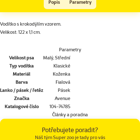
Vodítko AVENUE Petite fialové 122cm
Popis
Parametry
Na začátek stránky
superzoo.product.detail.content
Vodítko s krokodýlím vzorem
.
Velikost: 122 x 1,1 cm.
Parametry
Velikost psa
Malý, Střední
Typ vodítka
Klasické
Materiál
Koženka
Barva
Fialová
Lanko / pásek / řetěz
Pásek
Značka
Avenue
Katalogové číslo
104-74785
Články a poradna
Potřebujete poradit?
Náš tým Super zoo je tady pro vás