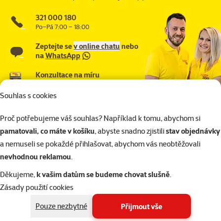
321 000 180
Po–Pá 7:00 – 18:00
Zeptejte se
v online chatu
nebo
na
WhatsApp
Konzultace na míru
naplánuj si konzultaci
Souhlas s cookies
Proč potřebujeme váš souhlas? Například k tomu, abychom si
pamatovali, co máte v košíku
, abyste snadno zjistili
stav objednávky
a nemuseli se pokaždé přihlašovat, abychom vás neobtěžovali
nevhodnou reklamou
.
Děkujeme,
k vašim datům se budeme chovat slušně
.
Zásady použití cookies
Pouze nezbytné
Přijmout vše