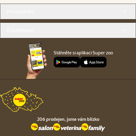
Menu v patičce
Pro zákazníky
O společnosti
Stáhněte si aplikaci Super zoo
206 prodejen,
jsme vám blízko