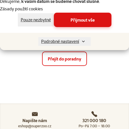
Děkujeme,
k vašim datům se budeme chovat slušně
.
Zásady použití cookies
Pouze nezbytné
Přijmout vše
Chladné počasí a naši
Zima se psem, rady a
čtyřnozí parťáci
tipy
Podrobné nastavení
Přejít do poradny
Napište nám
321 000 180
eshop@superzoo.cz
Po–Pá 7:00 – 18:00