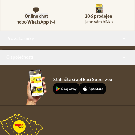
Online chat
206 prodejen
nebo
WhatsApp
jsme vám blízko
Menu v patičce
Pro zákazníky
O společnosti
Stáhněte si aplikaci Super zoo