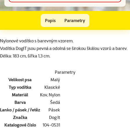
Vodítko DOG IT Geomet šedo - černé S
Popis
Parametry
Na začátek stránky
superzoo.product.detail.content
Nylonové vodítko s barevným vzorem.
Vodítka DogIT jsou pevná a odolná se širokou škálou vzorů a barev.
Délka: 183 cm, šířka 1,3 cm.
Parametry
Velikost psa
Malý
Typ vodítka
Klasické
Materiál
Kov, Nylon
Barva
Šedá
Lanko / pásek / řetěz
Pásek
Značka
Dog It
Katalogové číslo
104-0531