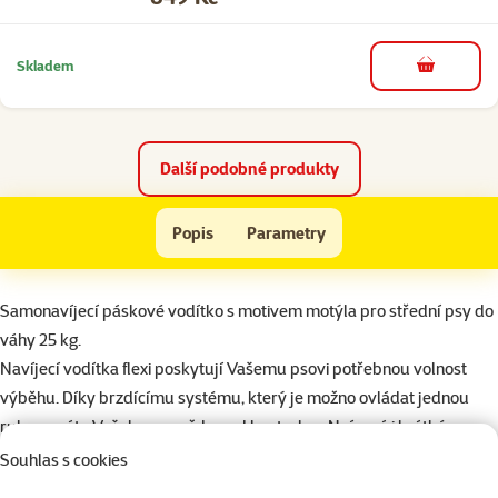
Skladem
do košíku
Další podobné produkty
Vodítko FLEXI Glam motýl perleťově bílé M
Popis
Parametry
Na začátek stránky
superzoo.product.detail.content
Samonavíjecí páskové vodítko s motivem motýla pro střední psy do
váhy 25 kg.
Navíjecí vodítka flexi poskytují Vašemu psovi potřebnou volnost
výběhu. Díky brzdícímu systému, který je možno ovládat jednou
rukou, máte Vašeho psa vždy pod kontrolou. Naíc má i krátké
blokování, jak dlouho budete tuto stopku držet, tak dlouho bude
Souhlas s cookies
vodítko blokováno.