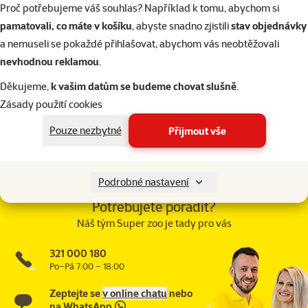
Proč potřebujeme váš souhlas? Například k tomu, abychom si
Délka: 5 m.
pamatovali, co máte v košíku
, abyste snadno zjistili
stav objednávky
a nemuseli se pokaždé přihlašovat, abychom vás neobtěžovali
Parametry
nevhodnou reklamou
.
Velikost psa
Střední
Materiál
Plast
Děkujeme,
k vašim datům se budeme chovat slušně
.
Barva
Bílá
Zásady použití cookies
Lanko / pásek / řetěz
Pásek
Pouze nezbytné
Přijmout vše
Značka
Flexi
Katalogové číslo
194-1072
Články a poradna
Podrobné nastavení
Potřebujete poradit?
Náš tým Super zoo je tady pro vás
321 000 180
Po–Pá 7:00 – 18:00
Zeptejte se
v online chatu
nebo
na
WhatsApp