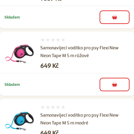
Skladem
do košíku
Hodnocení 0%
Samonavíjecí vodítko pro psy Flexi New
Neon Tape M 5 m růžové
Cena
649 Kč
Skladem
do košíku
Hodnocení 0%
Samonavíjecí vodítko pro psy Flexi New
Neon Tape M 5 m modré
Cena
649 Kč