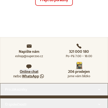
Napište nám
321 000 180
eshop@superzoo.cz
Po–Pá 7:00 – 18:00
Online chat
206 prodejen
nebo
WhatsApp
jsme vám blízko
Menu v patičce
Pro zákazníky
O společnosti