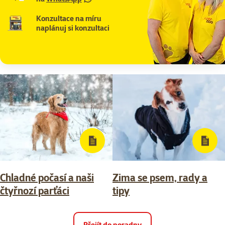
Konzultace na míru
naplánuj si konzultaci
Chladné počasí a naši
Zima se psem, rady a
čtyřnozí parťáci
tipy
Přejít do poradny