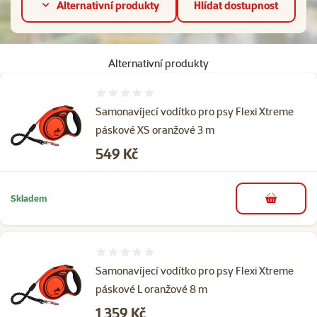
Alternativní produkty
Hlídat dostupnost
Alternativní produkty
Hodnocení 0%
Samonavíjecí vodítko pro psy Flexi Xtreme
páskové XS oranžové 3 m
Cena
549 Kč
Skladem
do košíku
Hodnocení 0%
Samonavíjecí vodítko pro psy Flexi Xtreme
páskové L oranžové 8 m
Cena
1 359 Kč