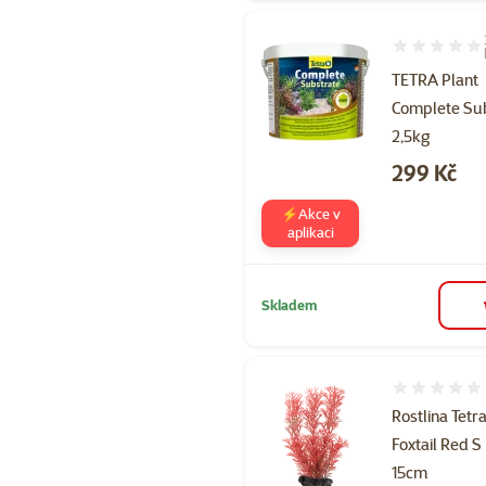
Hodnocení 10
TETRA Plant
Complete Su
2,5kg
Cena
299 Kč
⚡Akce v
aplikaci
Skladem
Hodnocení 
Rostlina Tetr
Foxtail Red S
15cm