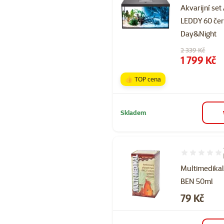
Akvarijní set
LEDDY 60 če
Day&Night
Původní cena
2 339 Kč
Cena
1 799 Kč
👍 TOP cena
Skladem
Hodnocení 10
Multimedika
BEN 50ml
Cena
79 Kč