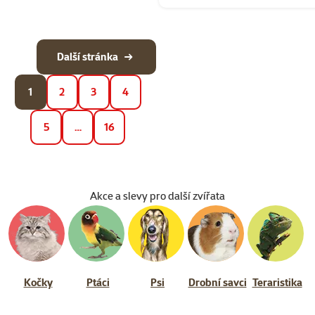
Další stránka
1
2
3
4
5
…
16
Akce a slevy pro další zvířata
Kočky
Ptáci
Psi
Drobní savci
Teraristika