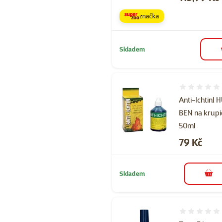
značka
Skladem
Hodnocení 
Anti-Ichtinl 
BEN na krup
50ml
Cena
79 Kč
Skladem
do 
Hodnocení 