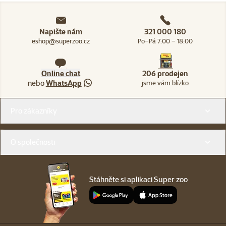
Napište nám
321 000 180
eshop@superzoo.cz
Po–Pá 7:00 – 18:00
Online chat
206 prodejen
nebo
WhatsApp
jsme vám blízko
Menu v patičce
Pro zákazníky
O společnosti
Stáhněte si aplikaci Super zoo