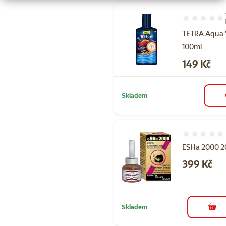
Hodnocení 10
TETRA Aqua V
100ml
Cena
149 Kč
Skladem
Hodnocení 
ESHa 2000 2
Cena
399 Kč
Skladem
do 