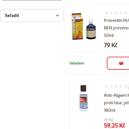
Hodnocení 
Seřadit
Preventin HU
BEN prevenc
50ml
Cena
79 Kč
Skladem
do 
Hodnocení 87
Anti-Algaen
proti řase, pl
180ml
Původní cena
79 Kč
Cena
59,25 Kč