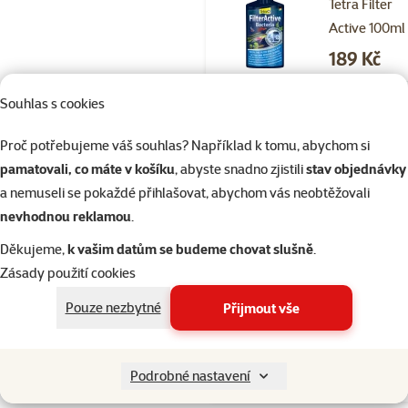
Tetra Filter
Active 100ml
Cena
189 Kč
Souhlas s cookies
Skladem
do 
Proč potřebujeme váš souhlas? Například k tomu, abychom si
pamatovali, co máte v košíku
, abyste snadno zjistili
stav objednávky
a nemuseli se pokaždé přihlašovat, abychom vás neobtěžovali
Hodnocení 10
nevhodnou reklamou
.
Staré dno Ra
akvarijní sub
Děkujeme,
k vašim datům se budeme chovat slušně
.
Cena
129 Kč
Zásady použití cookies
☀️Léto
Pouze nezbytné
Přijmout vše
Skladem
Podrobné nastavení