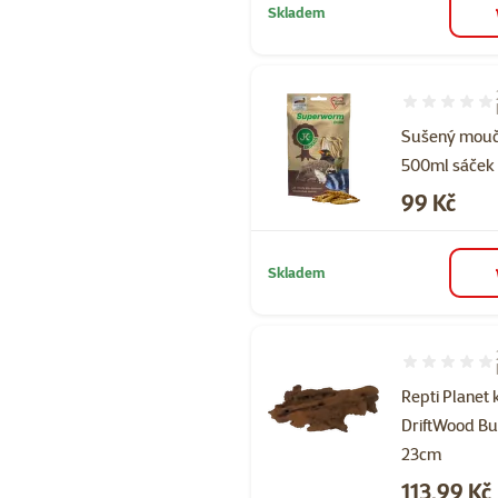
Skladem
Hodnocení 10
Sušený mouč
500ml sáček
Cena
99 Kč
Skladem
Hodnocení 60
Repti Planet
DriftWood Bu
23cm
Cena
113,99 Kč