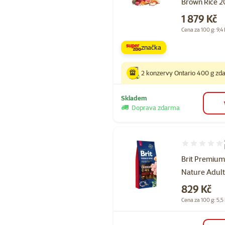
Brown Rice 2
Cena
1 879 Kč
Cena za 100 g: 9,4
značka
2 konzervy Ontario 400 g z
Skladem
Doprava zdarma
Hodnocení 97
Brit Premium
Nature Adult
Cena
829 Kč
Cena za 100 g: 5,5