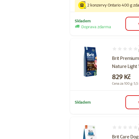
2 konzervy Ontario 400 g z
Skladem
Doprava zdarma
Hodnocení 97
Brit Premium
Nature Light 
Cena
829 Kč
Cena za 100 g: 5,5
Skladem
Hodnocení 10
Brit Care Dog