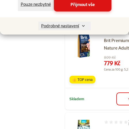
Pouze nezbytné
Přijmout vše
Skladem
Podrobné nastavení
Hodnocení 10
Brit Premium
Nature Adult
Původní cena
809 Kč
Cena
779 Kč
Cena za 100 g: 5,2
👍 TOP cena
Skladem
Hodnocení 96