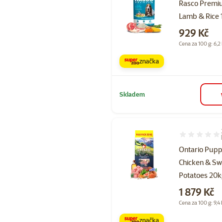
Rasco Premi
Lamb & Rice 
Cena
929 Kč
Cena za 100 g: 6,2
značka
Skladem
Hodnocení 10
Ontario Pupp
Chicken & Sw
Potatoes 20
Cena
1 879 Kč
Cena za 100 g: 9,4
značka