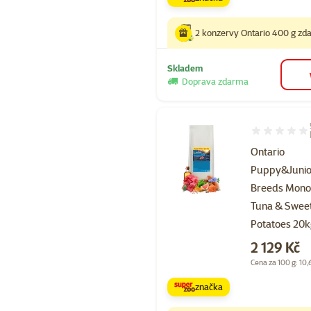
2 konzervy Ontario 400 g z
Skladem
Doprava zdarma
Hodnocení 96
Ontario
Puppy&Junior
Breeds Mono
Tuna & Swee
Potatoes 20
Cena
2 129 Kč
Cena za 100 g: 10,
značka