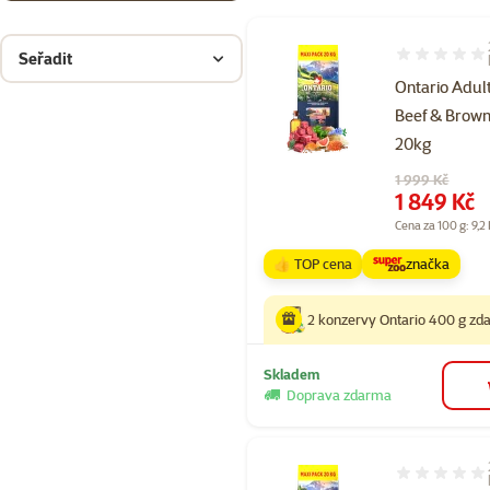
Seřadit
Hodnocení 10
Ontario Adul
Beef & Brown
20kg
Původní cena
1 999 Kč
Cena
1 849 Kč
Cena za 100 g: 9,2
👍 TOP cena
značka
2 konzervy Ontario 400 g z
Skladem
Doprava zdarma
Hodnocení 10