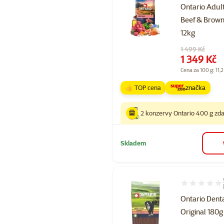
Ontario Adul
Beef & Brown
12kg
Původní cena
1 499 Kč
Cena
1 349 Kč
Cena za 100 g: 11,2
👍 TOP cena
značka
2 konzervy Ontario 400 g z
Skladem
Hodnocení 94
Ontario Denta
Original 180g