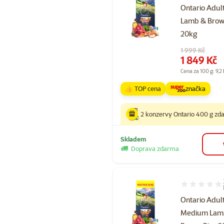
Ontario Adul
Lamb & Brow
20kg
Původní cena
1 999 Kč
Cena
1 849 Kč
Cena za 100 g: 9,2
👍 TOP cena
značka
2 konzervy Ontario 400 g z
Skladem
Doprava zdarma
Hodnocení 60
Ontario Adul
Medium Lam