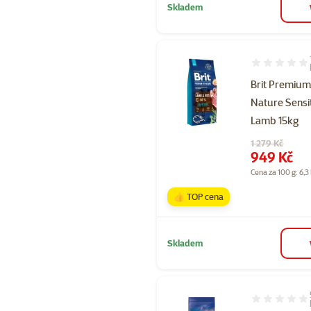
Skladem
Hodnocení 94
Brit Premium
Nature Sensi
Lamb 15kg
Původní cena
1 279 Kč
Cena
949 Kč
Cena za 100 g: 6,3
👍 TOP cena
Skladem
Hodnocení 96