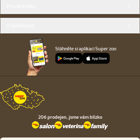
Menu v patičce
Pro zákazníky
O společnosti
Stáhněte si aplikaci Super zoo
206 prodejen,
jsme vám blízko