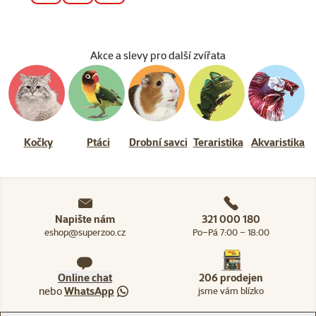
Akce a slevy pro další zvířata
Kočky
Ptáci
Drobní savci
Teraristika
Akvaristika
Napište nám
321 000 180
eshop@superzoo.cz
Po–Pá 7:00 – 18:00
Online chat
206 prodejen
nebo
WhatsApp
jsme vám blízko