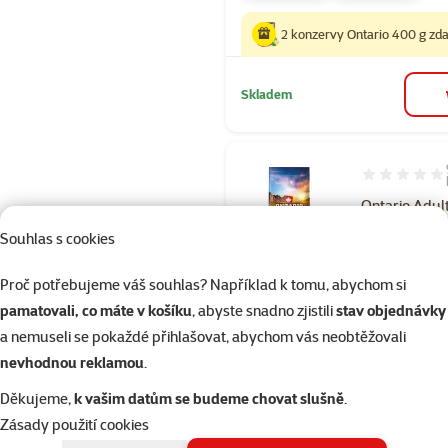
2 konzervy Ontario 400 g z
Skladem
Hodnocení 89
Ontario Adul
Medium Lam
Souhlas s cookies
Brown Rice 1
Proč potřebujeme váš souhlas? Například k tomu, abychom si
Původní cena
1 499 Kč
Cena
1 349 Kč
pamatovali, co máte v košíku
, abyste snadno zjistili
stav objednávky
Cena za 100 g: 11,2
a nemuseli se pokaždé přihlašovat, abychom vás neobtěžovali
nevhodnou reklamou
.
👍 TOP cena
značka
Děkujeme,
k vašim datům se budeme chovat slušně
.
2 konzervy Ontario 400 g z
Zásady použití cookies