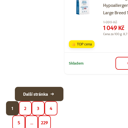
Hypoallergen
Large Breed 
Původní cena
1 099 Kč
Cena
1 049 Kč
Cena za 100 g: 8,7
👍 TOP cena
Skladem
Další stránka
1
2
3
4
5
…
229