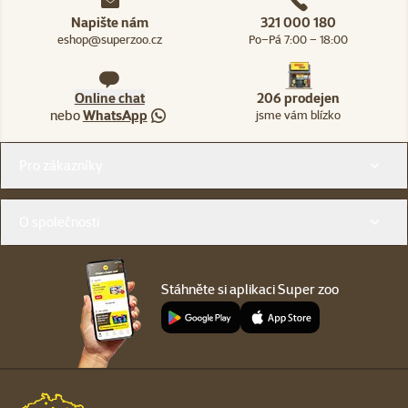
Napište nám
321 000 180
eshop@superzoo.cz
Po–Pá 7:00 – 18:00
Online chat
206 prodejen
nebo
WhatsApp
jsme vám blízko
Menu v patičce
Pro zákazníky
O společnosti
Stáhněte si aplikaci Super zoo