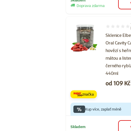
Doprava zdarma
Hodnocení 10
Sklenice Elbe
Oral Cavity C
hovězí s he
mátou a list
černého rybí
440ml
Cena
od 109 Kč
značka
%
Kup více, zaplať méně
Skladem