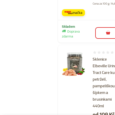
Cena za 100 g: 14,
značka
Skladem
Doprava
do 
zdarma
Hodnocení 
Sklenice
Elbeville Uri
Tract Care ku
petrželí,
pampeliškou
šípkem a
brusinkami
440ml
Cena
od 109 Kč