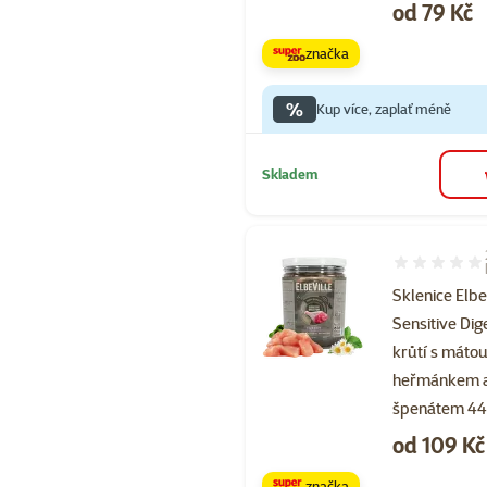
Cena
od 79 Kč
značka
%
Kup více, zaplať méně
Skladem
Hodnocení 10
Sklenice Elbe
Sensitive Dig
krůtí s mátou
heřmánkem 
špenátem 4
Cena
od 109 Kč
značka