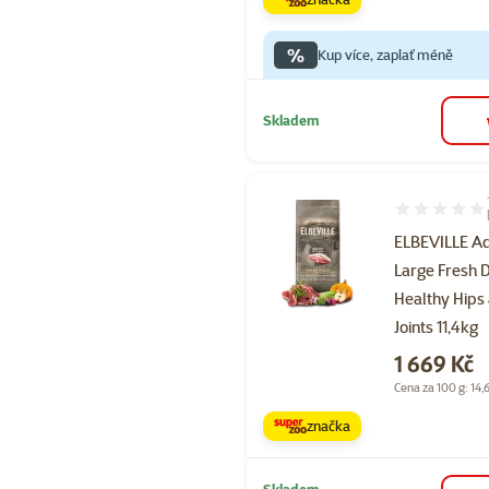
%
Kup více, zaplať méně
Skladem
Hodnocení 10
ELBEVILLE Ad
Large Fresh 
Healthy Hips
Joints 11,4kg
Cena
1 669 Kč
Cena za 100 g: 14,
značka
Skladem