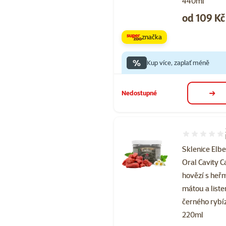
440ml
Cena
od 109 Kč
značka
%
Kup více, zaplať méně
Nedostupné
deta
Hodnocení 10
Sklenice Elbe
Oral Cavity C
hovězí s he
mátou a list
černého rybí
220ml