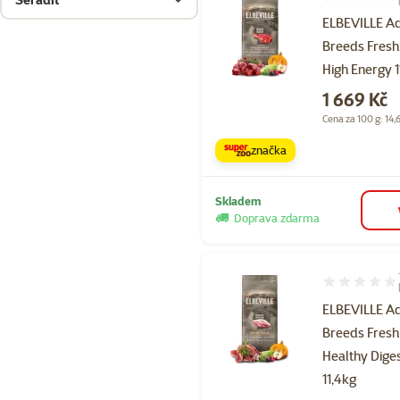
Hodnocení 93
ELBEVILLE Ad
Breeds Fresh
High Energy 1
Cena
1 669 Kč
Cena za 100 g: 14,
značka
Skladem
Doprava zdarma
Hodnocení 10
ELBEVILLE Ad
Breeds Fres
Healthy Dige
11,4kg