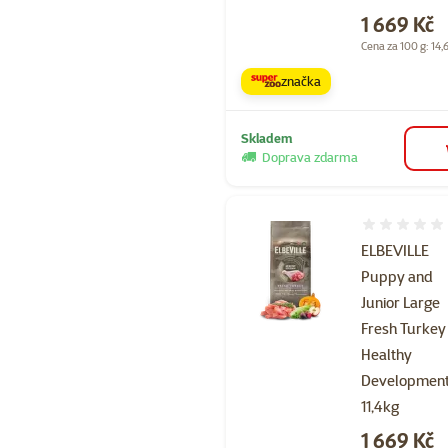
Cena
1 669 Kč
Cena za 100 g: 14,
značka
Skladem
Doprava zdarma
Hodnocení 
ELBEVILLE
Puppy and
Junior Large
Fresh Turkey
Healthy
Developmen
11,4kg
Cena
1 669 Kč