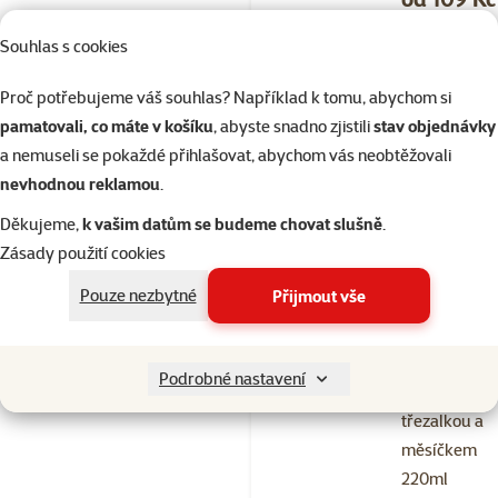
značka
Souhlas s cookies
%
Proč potřebujeme váš souhlas? Například k tomu, abychom si
Kup více, zaplať méně
pamatovali, co máte v košíku
, abyste snadno zjistili
stav objednávky
a nemuseli se pokaždé přihlašovat, abychom vás neobtěžovali
Skladem
do 
nevhodnou reklamou
.
Děkujeme,
k vašim datům se budeme chovat slušně
.
Zásady použití cookies
Hodnocení 
Sklenice
Pouze nezbytné
Přijmout vše
Elbeville Cal
Skin & Anti-
Itching kachn
Podrobné nastavení
kopřivou,
třezalkou a
měsíčkem
220ml