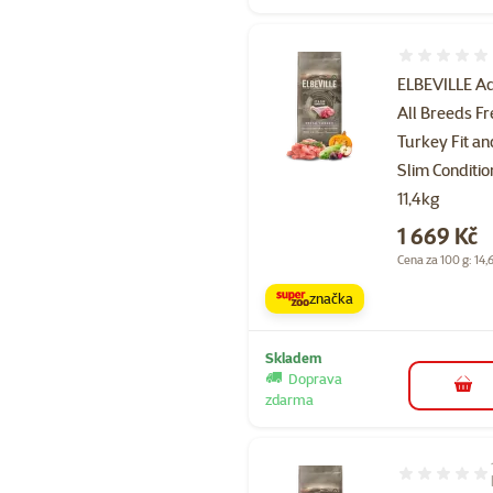
Hodnocení 
ELBEVILLE Ad
All Breeds F
Turkey Fit an
Slim Conditio
11,4kg
Cena
1 669 Kč
Cena za 100 g: 14,
značka
Skladem
Doprava
do 
zdarma
Hodnocení 10