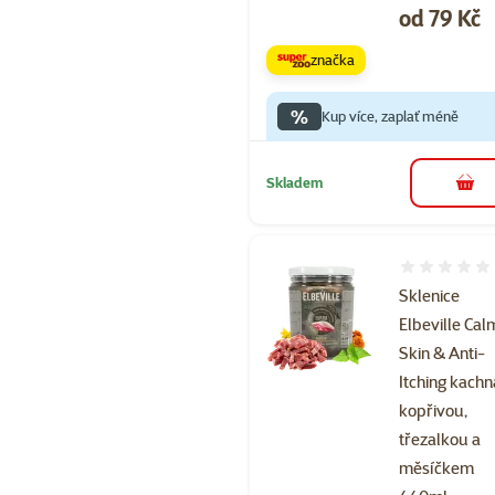
Cena
od 79 Kč
značka
%
Kup více, zaplať méně
Skladem
do 
Hodnocení 
Sklenice
Elbeville Cal
Skin & Anti-
Itching kachn
kopřivou,
třezalkou a
měsíčkem