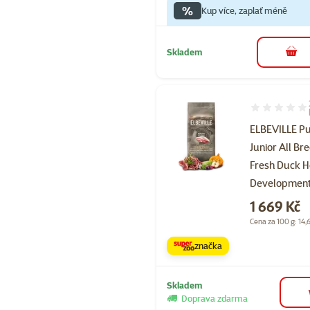
%
Kup více, zaplať méně
Skladem
do 
Hodnocení 70
ELBEVILLE P
Junior All Br
Fresh Duck H
Development
Cena
1 669 Kč
Cena za 100 g: 14,
značka
Skladem
Doprava zdarma