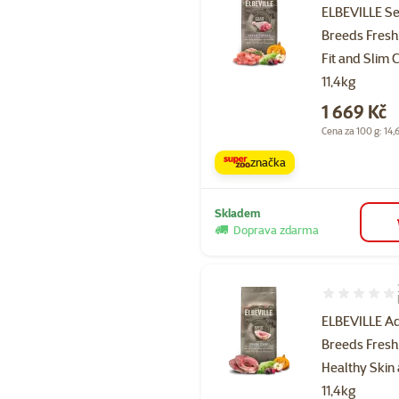
ELBEVILLE Se
Breeds Fresh
Fit and Slim 
11,4kg
Cena
1 669 Kč
Cena za 100 g: 14,
značka
Skladem
Doprava zdarma
Hodnocení 10
ELBEVILLE Ad
Breeds Fresh
Healthy Skin
11,4kg