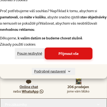
Proč potřebujeme váš souhlas? Například k tomu, abychom si
Akce a slevy pro další zvířata
pamatovali, co máte v košíku
, abyste snadno zjistili
stav objednávky
a nemuseli se pokaždé přihlašovat, abychom vás neobtěžovali
nevhodnou reklamou
.
Děkujeme,
k vašim datům se budeme chovat slušně
.
Ptáci
Teraristika
Akvaristika
Kočky
Drobní savci
Zásady použití cookies
Pouze nezbytné
Přijmout vše
Napište nám
321 000 180
Podrobné nastavení
eshop@superzoo.cz
Po–Pá 7:00 – 18:00
Online chat
206 prodejen
nebo
WhatsApp
jsme vám blízko
Menu v patičce
Pro zákazníky