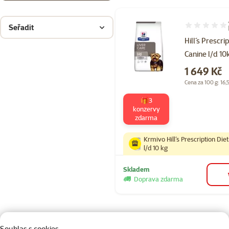
Seřadit
Hodnocení 95
Hill´s Prescri
Canine l/d 10
Cena
1 649 Kč
Cena za 100 g: 16,
🎁3
konzervy
zdarma
Krmivo Hill´s Prescription Die
l/d 10 kg
Skladem
Doprava zdarma
Souhlas s cookies