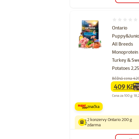
Hodnocení 
Ontario
Puppy&Junio
All Breeds
Monoprotein
Turkey & Sw
Potatoes 2,2
Běžná cena 42
409 Kč
family
ce
Cena za 100 g: 18,
značka
2 konzervy Ontario 200 g
zdarma