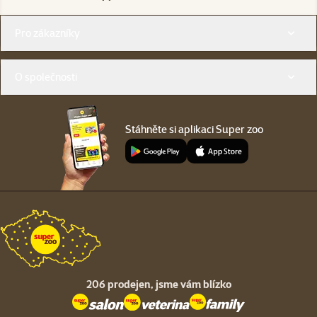
Menu v patičce
Pro zákazníky
O společnosti
Stáhněte si aplikaci Super zoo
206 prodejen,
jsme vám blízko