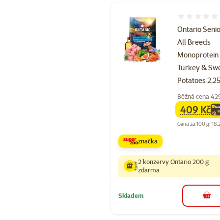
Hodnocení 
Ontario Seni
All Breeds
Monoprotein
Turkey & Sw
Potatoes 2,2
Běžná cena 42
409 Kč
family
ce
Cena za 100 g: 18,
značka
2 konzervy Ontario 200 g
zdarma
Skladem
do 