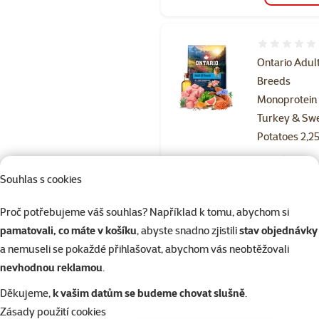
Hodnocení 
Ontario Adult
Breeds
Monoprotein
Turkey & Sw
Potatoes 2,2
Původní cena
429 Kč
Cena
409 Kč
Souhlas s cookies
Cena za 100 g: 18,
Proč potřebujeme váš souhlas? Například k tomu, abychom si
👍 TOP cena
značka
pamatovali, co máte v košíku
, abyste snadno zjistili
stav objednávky
2 konzervy Ontario 200 g
a nemuseli se pokaždé přihlašovat, abychom vás neobtěžovali
zdarma
nevhodnou reklamou
.
Děkujeme,
k vašim datům se budeme chovat slušně
.
Skladem
do 
Zásady použití cookies