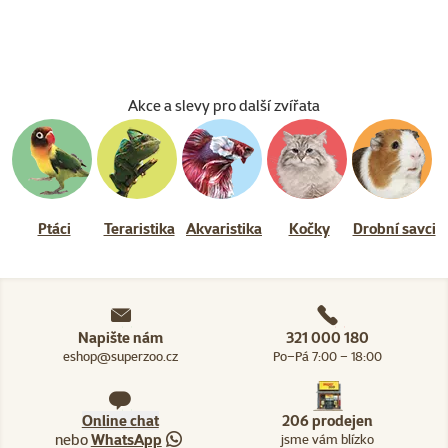
Akce a slevy pro další zvířata
Ptáci
Teraristika
Akvaristika
Kočky
Drobní savci
Napište nám
321 000 180
eshop@superzoo.cz
Po–Pá 7:00 – 18:00
Online chat
206 prodejen
nebo
WhatsApp
jsme vám blízko