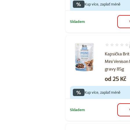
%
Kup více, zaplať méně
Skladem
Hodnocení 10
Kapsička Brit
Mini Venison f
gravy 85g
Cena
od 25 Kč
%
Kup více, zaplať méně
Skladem