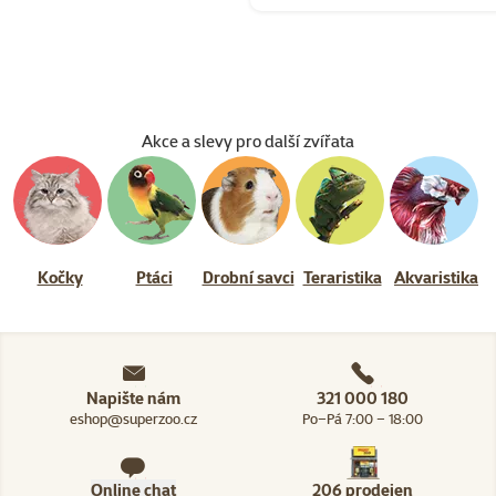
Akce a slevy pro další zvířata
Kočky
Ptáci
Drobní savci
Teraristika
Akvaristika
Napište nám
321 000 180
eshop@superzoo.cz
Po–Pá 7:00 – 18:00
Online chat
206 prodejen