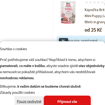
Hodnocení 94
Kapsička Brit
Mini Puppy 
fillets in gra
Cena
od 25 Kč
%
Kup více, zaplať méně
Souhlas s cookies
Skladem
Proč potřebujeme váš souhlas? Například k tomu, abychom si
pamatovali, co máte v košíku
, abyste snadno zjistili
stav objednávky
a nemuseli se pokaždé přihlašovat, abychom vás neobtěžovali
Hodnocení 10
nevhodnou reklamou
.
Kapsička Brit
Děkujeme,
k vašim datům se budeme chovat slušně
.
Mini Chicken
Zásady použití cookies
fillets in gra
Cena
od 25 Kč
Pouze nezbytné
Přijmout vše