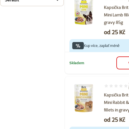
Hodnocení 10
Kapsička Brit
Mini Lamb fill
gravy 85g
Cena
od 25 Kč
%
Kup více, zaplať méně
Skladem
Hodnocení 10
Kapsička Brit
Mini Rabbit 
fillets in gra
Cena
od 25 Kč