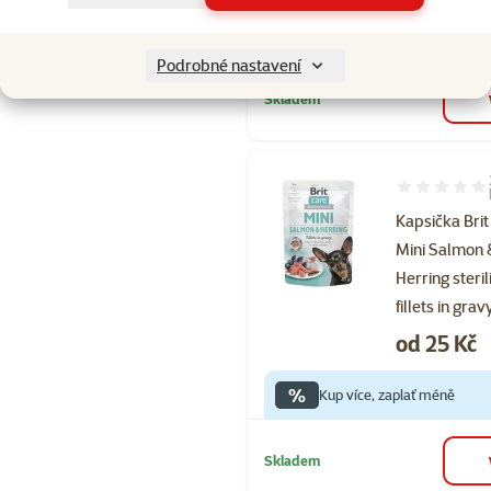
%
Kup více, zaplať méně
Podrobné nastavení
Skladem
Hodnocení 10
Kapsička Brit
Mini Salmon
Herring steri
fillets in gra
Cena
od 25 Kč
%
Kup více, zaplať méně
Skladem