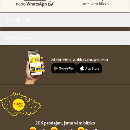
nebo
WhatsApp
jsme vám blízko
Menu v patičce
Pro zákazníky
O společnosti
Stáhněte si aplikaci Super zoo
206 prodejen,
jsme vám blízko