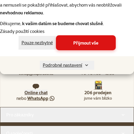
a nemuseli se pokaždé přihlašovat, abychom vás neobtěžovali
nevhodnou reklamou
.
Děkujeme,
k vašim datům se budeme chovat slušně
.
Zásady použití cookies
Ptáci
Teraristika
Akvaristika
Kočky
Drobní savci
Pouze nezbytné
Přijmout vše
Podrobné nastavení
Napište nám
321 000 180
eshop@superzoo.cz
Po–Pá 7:00 – 18:00
Online chat
206 prodejen
nebo
WhatsApp
jsme vám blízko
Menu v patičce
Pro zákazníky
O společnosti