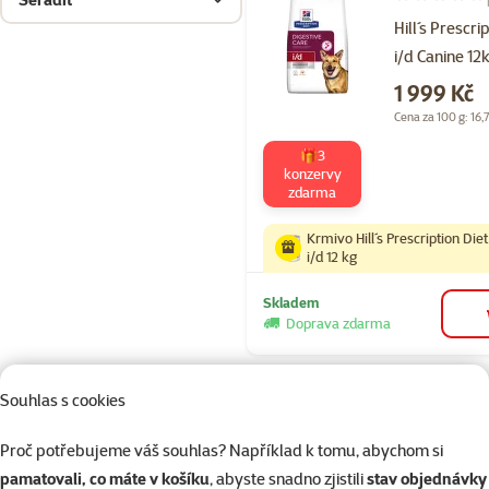
Hodnocení 10
Hill´s Prescri
i/d Canine 12
Cena
1 999 Kč
Cena za 100 g: 16,
🎁3
konzervy
zdarma
Krmivo Hill´s Prescription Die
i/d 12 kg
Skladem
Doprava zdarma
Souhlas s cookies
Proč potřebujeme váš souhlas? Například k tomu, abychom si
pamatovali, co máte v košíku
, abyste snadno zjistili
stav objednávky
Akce a slevy pro další zvířata