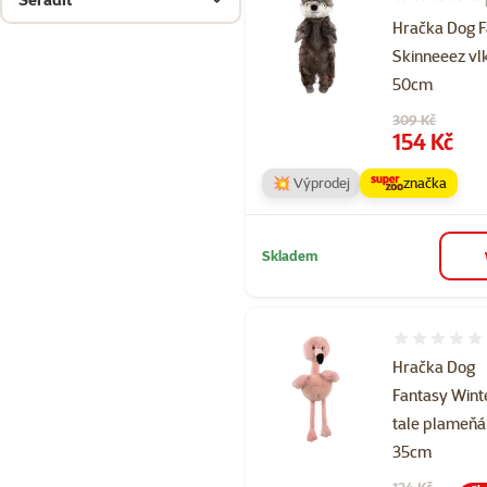
Hodnocení 10
Hračka Dog 
Skinneeez vl
50cm
Původní cena
309 Kč
Cena
154 Kč
💥 Výprodej
značka
Skladem
Hodnocení 
Hračka Dog
Fantasy Wint
tale plameň
35cm
Původní cena
124 Kč