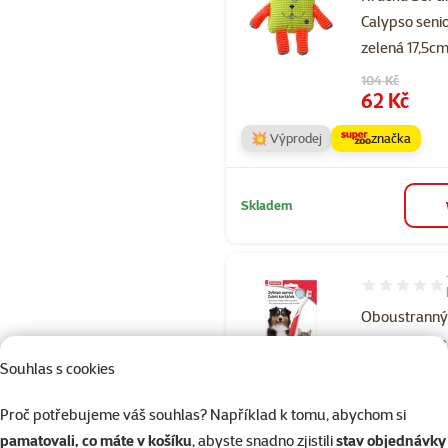
Calypso seni
zelená 17,5c
Původní cena
104 Kč
Cena
62 Kč
💥 Výprodej
značka
Skladem
Hodnocení 10
Oboustranný
kartáček Be
Souhlas s cookies
Původní cena
81,75 Kč
Cena
69 Kč
Proč potřebujeme váš souhlas? Například k tomu, abychom si
💥 Výprodej
značka
pamatovali, co máte v košíku
, abyste snadno zjistili
stav objednávky