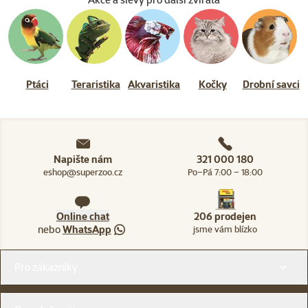
Ptáci
Teraristika
Akvaristika
Kočky
Drobní savci
Napište nám
321 000 180
eshop@superzoo.cz
Po–Pá 7:00 – 18:00
Online chat
206 prodejen
nebo
WhatsApp
jsme vám blízko
Menu v patičce
Pro zákazníky