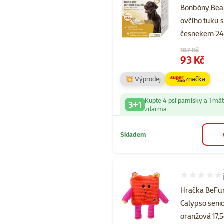
Bonbóny Bea
ovčího tuku 
česnekem 24
Původní cena
187 Kč
Cena
93 Kč
💥 Výprodej
značka
Kupte 4 psí pamlsky a 1 má
3+1
zdarma
Skladem
Hodnocení 10
Hračka BeFu
Calypso seni
oranžová 17,