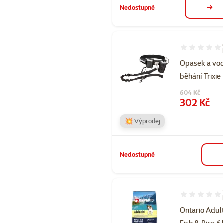
Nedostupné
deta
Hodnocení 97
Opasek a vod
běhání Trixie
Původní cena
604 Kč
Cena
302 Kč
💥 Výprodej
Nedostupné
Hodnocení 95
Ontario Adult
Fish & Rice 6