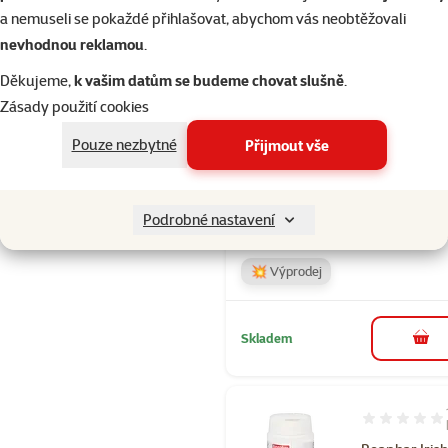
a nemuseli se pokaždé přihlašovat, abychom vás neobtěžovali
nevhodnou reklamou
.
Skladem
Děkujeme,
k vašim datům se budeme chovat slušně
.
Zásady použití cookies
Hodnocení 
Pouze nezbytné
Přijmout vše
Brit Vitamins
Calm 150g
Původní cena
154 Kč
Sl
Podrobné nastavení
Cena
92 Kč
-4
💥 Výprodej
Skladem
do 
Hodnocení 60