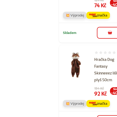
Sl
Cena
74 Kč
-4
💥 Výprodej
značka
Skladem
do 
Hodnocení 
Hračka Dog
Fantasy
Skinneeez li
plyš 50cm
Původní cena
154 Kč
Sl
Cena
92 Kč
-4
💥 Výprodej
značka