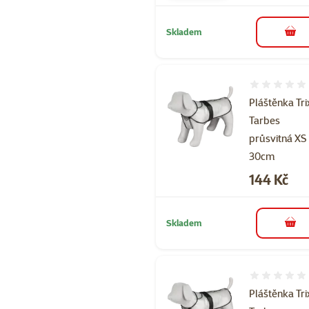
Skladem
do 
Hodnocení 
Pláštěnka Tri
Tarbes
průsvitná XS
30cm
Cena
144 Kč
Skladem
do 
Hodnocení 
Pláštěnka Tri