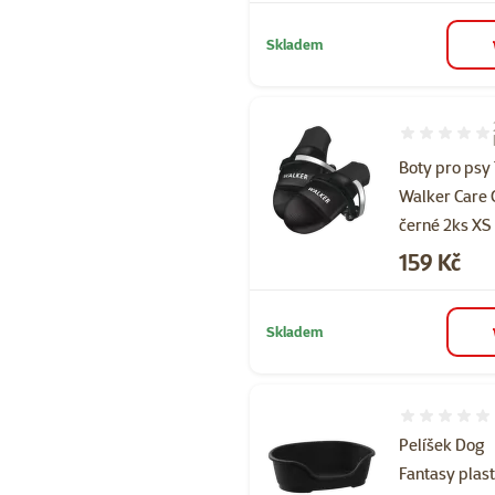
Skladem
Hodnocení 10
Boty pro psy 
Walker Care 
černé 2ks XS
Cena
159 Kč
Skladem
Hodnocení 
Pelíšek Dog
Fantasy plas