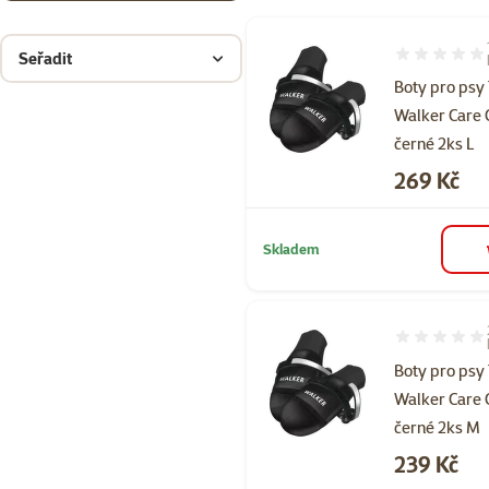
Seřadit
Hodnocení 10
Boty pro psy 
Walker Care 
černé 2ks L
Cena
269 Kč
Skladem
Hodnocení 80
Boty pro psy 
Walker Care 
černé 2ks M
Cena
239 Kč