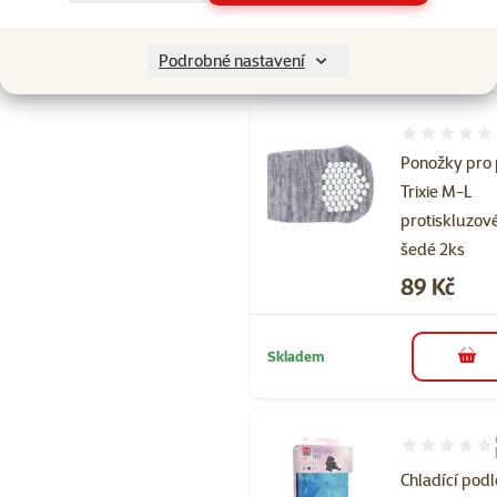
Skladem
do 
Podrobné nastavení
Hodnocení 
Ponožky pro
Trixie M-L
protiskluzov
šedé 2ks
Cena
89 Kč
Skladem
do 
Hodnocení 90
Chladící pod