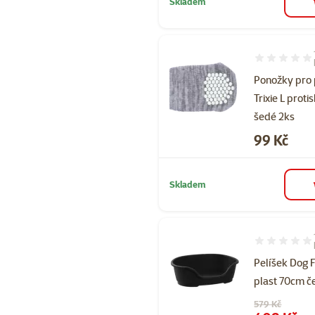
Skladem
Hodnocení 10
Ponožky pro
Trixie L prot
šedé 2ks
Cena
99 Kč
Skladem
Hodnocení 10
Pelíšek Dog 
plast 70cm č
Původní cena
579 Kč