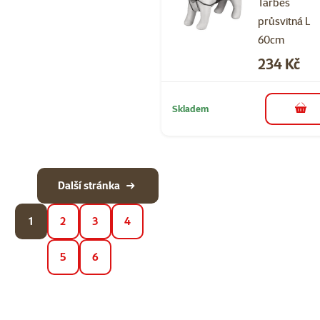
Tarbes
průsvitná L
60cm
Cena
234 Kč
Skladem
do 
Další stránka
1
2
3
4
5
6