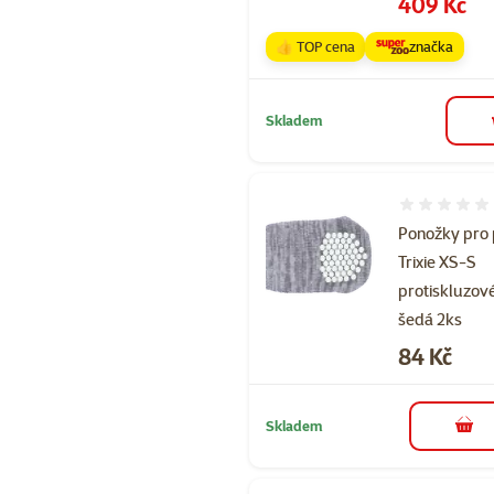
Cena
409 Kč
👍 TOP cena
značka
Skladem
Hodnocení 
Ponožky pro
Trixie XS-S
protiskluzov
šedá 2ks
Cena
84 Kč
Skladem
do 