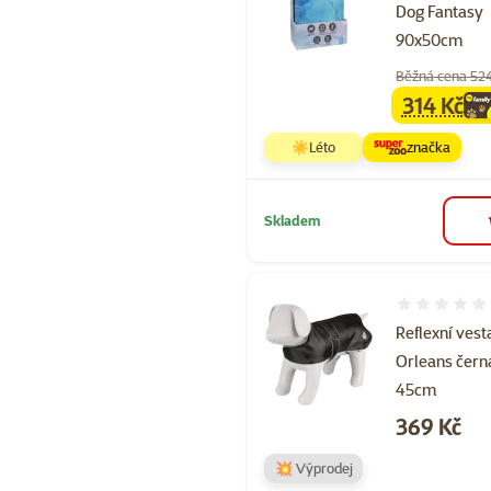
Dog Fantasy
90x50cm
Běžná cena 52
314 Kč
family
ce
☀️Léto
značka
Skladem
Hodnocení 
Reflexní vest
Orleans čern
45cm
Cena
369 Kč
💥 Výprodej