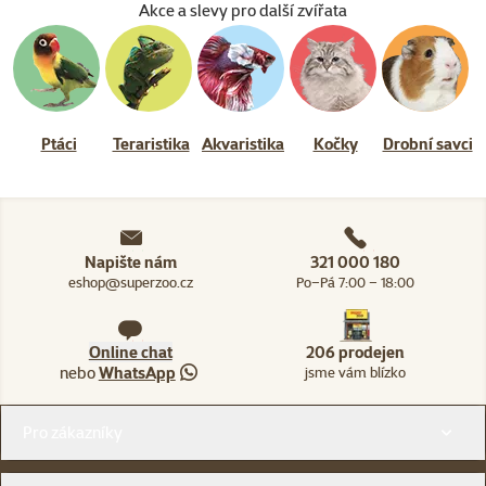
Akce a slevy pro další zvířata
Ptáci
Teraristika
Akvaristika
Kočky
Drobní savci
Napište nám
321 000 180
eshop@superzoo.cz
Po–Pá 7:00 – 18:00
Online chat
206 prodejen
nebo
WhatsApp
jsme vám blízko
Menu v patičce
Pro zákazníky