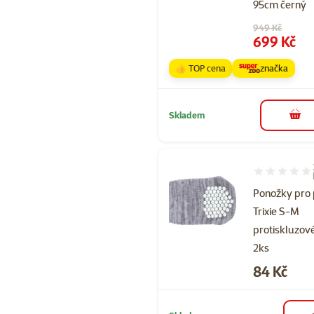
95cm černý
Původní cena
949 Kč
Cena
699 Kč
👍 TOP cena
značka
Skladem
do 
Hodnocení 70
Ponožky pro
Trixie S-M
protiskluzov
2ks
Cena
84 Kč