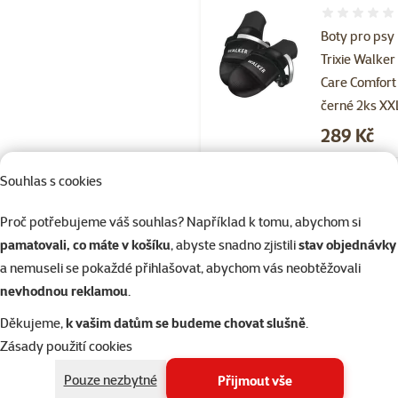
Hodnocení 
Boty pro psy
Trixie Walker
Care Comfort
černé 2ks XX
Cena
289 Kč
Souhlas s cookies
Skladem
do 
Proč potřebujeme váš souhlas? Například k tomu, abychom si
pamatovali, co máte v košíku
, abyste snadno zjistili
stav objednávky
Hodnocení 
a nemuseli se pokaždé přihlašovat, abychom vás neobtěžovali
Boty pro psy
nevhodnou reklamou
.
Trixie Walker
Děkujeme,
k vašim datům se budeme chovat slušně
.
Care Comfort
Zásady použití cookies
černé 2ks S
Cena
249 Kč
Pouze nezbytné
Přijmout vše