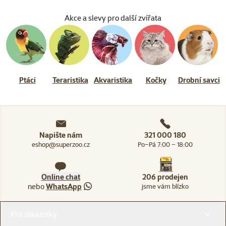
Akce a slevy pro další zvířata
Ptáci
Teraristika
Akvaristika
Kočky
Drobní savci
Napište nám
321 000 180
eshop@superzoo.cz
Po–Pá 7:00 – 18:00
Online chat
206 prodejen
nebo
WhatsApp
jsme vám blízko
Menu v patičce
Pro zákazníky