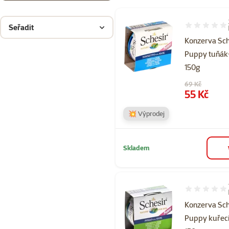
Seřadit
Hodnocení 10
Konzerva Sch
Puppy tuňák
150g
Původní cena
69 Kč
Cena
55 Kč
💥 Výprodej
Skladem
Hodnocení 10
Konzerva Sch
Puppy kuřec