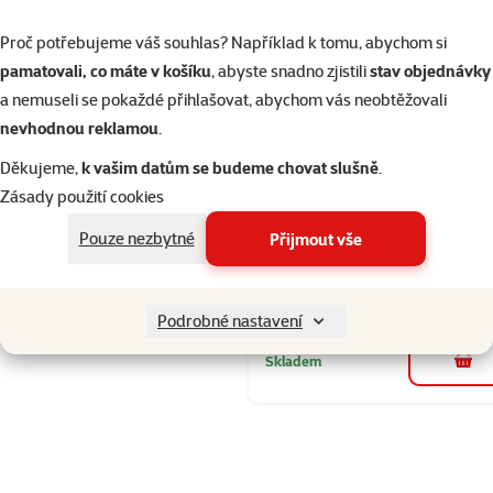
Skladem
Proč potřebujeme váš souhlas? Například k tomu, abychom si
do 
pamatovali, co máte v košíku
, abyste snadno zjistili
stav objednávky
a nemuseli se pokaždé přihlašovat, abychom vás neobtěžovali
nevhodnou reklamou
.
Hodnocení 
Canvit BARF
Děkujeme,
k vašim datům se budeme chovat slušně
.
Aloe Vera Ge
Zásady použití cookies
Extract 40g
Pouze nezbytné
Přijmout vše
Cena
639 Kč
💥 Výprodej
Podrobné nastavení
Skladem
do 