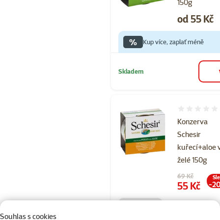
150g
Cena
od 55 Kč
%
Kup více, zaplať méně
Skladem
Hodnocení 
Konzerva
Schesir
kuřecí+aloe 
želé 150g
Původní cena
69 Kč
Sl
Cena
55 Kč
-2
💥 Výprodej
Souhlas s cookies