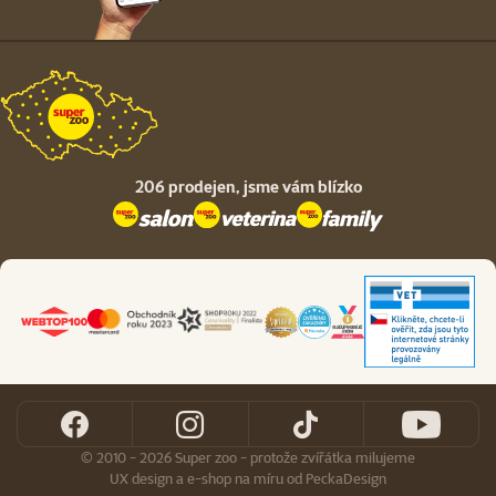
206 prodejen,
jsme vám blízko
© 2010 - 2026 Super zoo - protože zvířátka milujeme
UX design
a
e-shop na míru
od
PeckaDesign