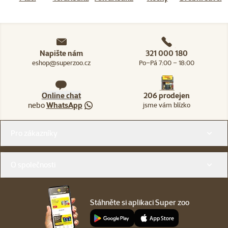
Napište nám
321 000 180
eshop@superzoo.cz
Po–Pá 7:00 – 18:00
Online chat
206 prodejen
nebo
WhatsApp
jsme vám blízko
Menu v patičce
Pro zákazníky
O společnosti
Stáhněte si aplikaci Super zoo