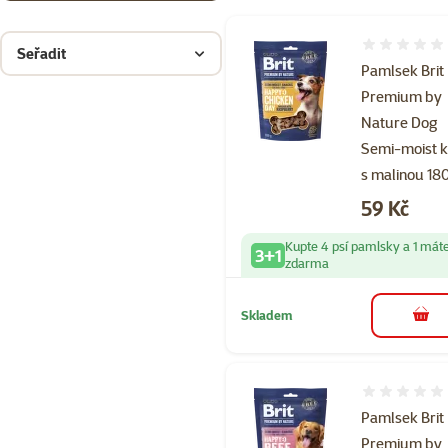
Hodnocení 
Seřadit
Pamlsek Brit
Premium by
Nature Dog
Semi-moist 
s malinou 18
Cena
59 Kč
Kupte 4 psí pamlsky a 1 mát
3+1
zdarma
Skladem
do 
Hodnocení 
Pamlsek Brit
Premium by