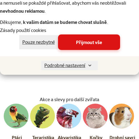
a nemuseli se pokaždé přihlašovat, abychom vás neobtěžovali
180 g
nevhodnou reklamou
.
Cena
59 Kč
Děkujeme,
k vašim datům se budeme chovat slušně
.
Zásady použití cookies
Kupte 4 psí pamlsky a 1 mát
3+1
zdarma
Pouze nezbytné
Přijmout vše
Skladem
do 
Podrobné nastavení
Akce a slevy pro další zvířata
Ptáci
Teraristika
Akvaristika
Kočky
Drobní savci