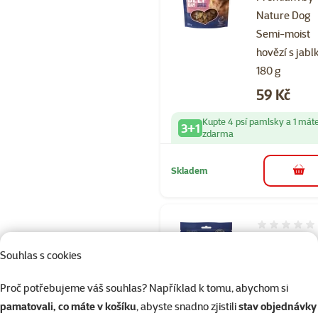
Nature Dog
Semi-moist
hovězí s jabl
180 g
Cena
59 Kč
Kupte 4 psí pamlsky a 1 mát
3+1
zdarma
Skladem
do 
Hodnocení 
Pamlsek Brit
Souhlas s cookies
Premium by
Nature Dog
Proč potřebujeme váš souhlas? Například k tomu, abychom si
Semi-moist
pamatovali, co máte v košíku
, abyste snadno zjistili
stav objednávky
losos s kopr