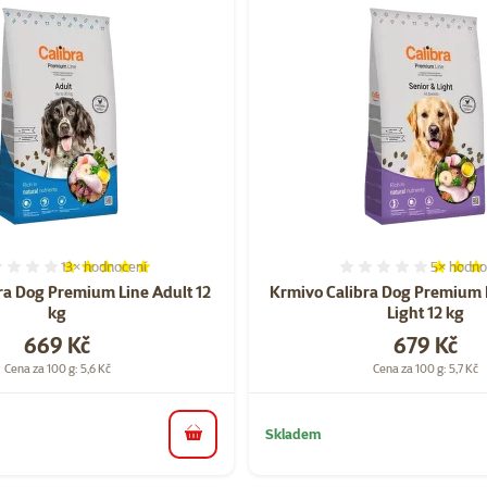
13×
hodnocení
5×
hodno
Hodnocení 97%, počet hodnocení: 13
Hodnocen
ra Dog Premium Line Adult 12
Krmivo Calibra Dog Premium 
kg
Light 12 kg
Cena
Cena
669 Kč
679 Kč
Cena za 100 g: 5,6 Kč
Cena za 100 g: 5,7 Kč
Skladem
do košíku