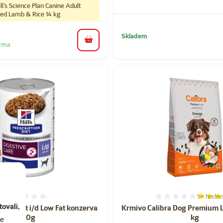
ll´s Science Plan Canine Adult
ed Lamb & Rice 14 kg
Skladem
do košíku
arma
5×
hodno
Hodnocení 0%
Hodnocen
ovali,
ption Diet i/d Low Fat konzerva
Krmivo Calibra Dog Premium L
360g
kg
se