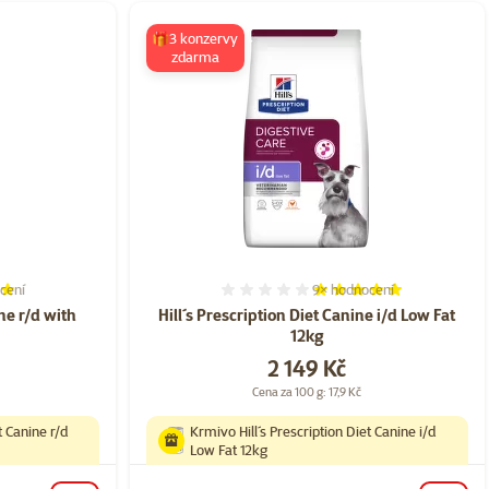
🎁3 konzervy
zdarma
cení
9×
hodnocení
í 80%, počet hodnocení: 5
Hodnocení 100%, počet ho
ine r/d with
Hill´s Prescription Diet Canine i/d Low Fat
12kg
Cena
2 149 Kč
Cena za 100 g: 17,9 Kč
t Canine r/d
Krmivo Hill´s Prescription Diet Canine i/d
Low Fat 12kg