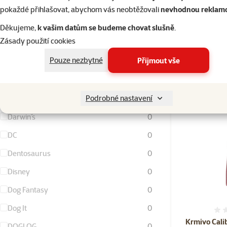
Catit
0
pokaždé přihlašovat, abychom vás neobtěžovali
nevhodnou reklam
CURE POINT
0
Děkujeme,
k vašim datům se budeme chovat slušně
.
Zásady použití cookies
České seno
0
Skladem
Pouze nezbytné
Přijmout vše
D-BARF
0
Dafiko
0
Podrobné nastavení
Dajana
0
Darwin´s
0
DC
0
Dentosaurus
0
Disney
0
Dog Fantasy
0
Dog It
0
Krmivo Cali
DOGLOG
0