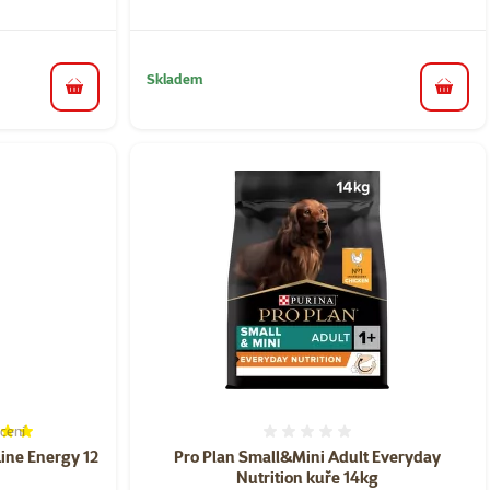
Skladem
do košíku
do koš
cení
í 96%, počet hodnocení: 5
Hodnocení 0%
ine Energy 12
Pro Plan Small&Mini Adult Everyday
Nutrition kuře 14kg