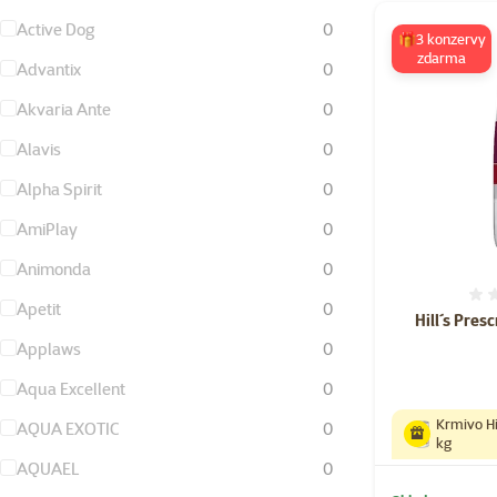
Active Dog
0
🎁3 konzervy
zdarma
Advantix
0
Akvaria Ante
0
Alavis
0
Alpha Spirit
0
AmiPlay
0
Animonda
0
Apetit
0
Hill´s Pres
Applaws
0
Aqua Excellent
0
Krmivo Hil
AQUA EXOTIC
0
kg
AQUAEL
0