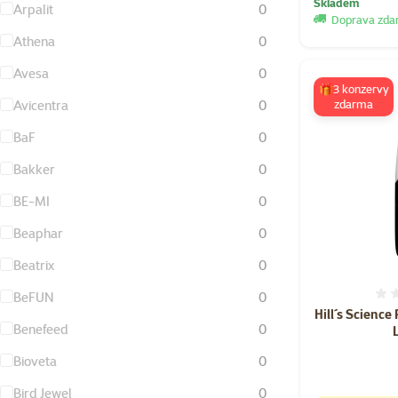
Skladem
Arpalit
0
Doprava zd
Athena
0
Avesa
0
🎁3 konzervy
Avicentra
0
zdarma
BaF
0
Bakker
0
BE-MI
0
Beaphar
0
Beatrix
0
BeFUN
0
Hill´s Science
Benefeed
0
Bioveta
0
Bird Jewel
0