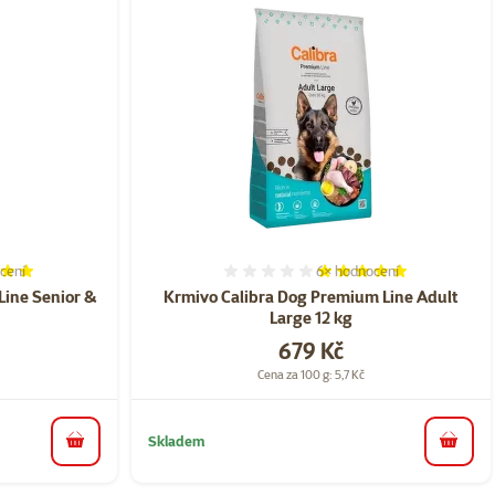
cení
6×
hodnocení
í 100%, počet hodnocení: 5
Hodnocení 100%, počet ho
Line Senior &
Krmivo Calibra Dog Premium Line Adult
Large 12 kg
Cena
679 Kč
Cena za 100 g: 5,7 Kč
Skladem
do košíku
do koš