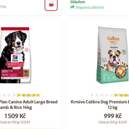
Skladem
arma
do košíku
Doprava zdarma
2×
hodnocení
5×
hodno
Hodnocení 100%, počet hodnocení: 2
Hodnocen
 Plan Canine Adult Large Breed
Krmivo Calibra Dog Premium L
Lamb & Rice 14kg
12 kg
Cena
Cena
1 509 Kč
999 Kč
Cena za 100 g: 10,8 Kč
Cena za 100 g: 8,3 Kč