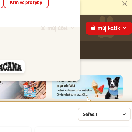
Krmivo pro ryby
Zav
můj
účet
můj
košík
Hledej
háme
Seřadit