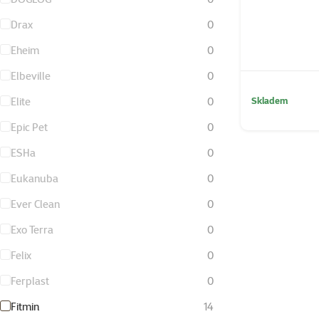
Drax
0
Eheim
0
Elbeville
0
Elite
0
Skladem
Epic Pet
0
ESHa
0
Eukanuba
0
Ever Clean
0
Exo Terra
0
Felix
0
Ferplast
0
Fitmin
14