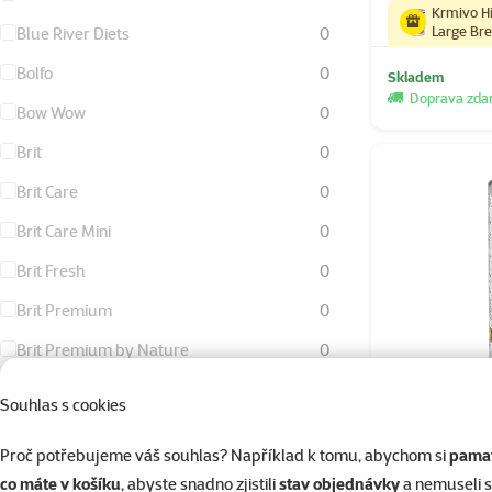
Krmivo Hi
Large Bre
Blue River Diets
0
Bolfo
0
Skladem
Doprava zd
Bow Wow
0
Brit
0
Brit Care
0
Brit Care Mini
0
Brit Fresh
0
Brit Premium
0
Brit Premium by Nature
0
Calibra
7
Souhlas s cookies
Canvit
0
Proč potřebujeme váš souhlas? Například k tomu, abychom si
pamat
Hill's Prescri
Carnilove
0
co máte v košíku
, abyste snadno zjistili
stav objednávky
a nemuseli 