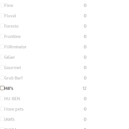
Flexi
0
Fluval
0
Foresto
0
Frontline
0
FURminator
0
GiGwi
0
Gourmet
0
Grub Barf
0
Hill's
12
HU-BEN
0
I love pets
0
IAMS
0