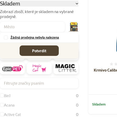
Skladem
Parametrický filtr
Zobrazí zboží, které je skladem na vybrané
prodejně.
Žádná prodejna nebyla nalezena
Značky
Potvrdit
Krmivo Calib
Filtrujte značky psaním
8in1
0
Skladem
Acana
0
Active Cat
0