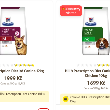
🎁3 konzervy
zdarma
5×
hodnocení
5×
hodno
Hodnocení 100%, počet hodnocení: 5
Hodnocen
cription Diet i/d Canine 12kg
Hill´s Prescription Diet Can
Chicken 10kg
Cena
1 999 Kč
Cena
1 699 Kč
Cena za 100 g: 16,7 Kč
Cena za 100 g: 17,0 Kč
l´s Prescription Diet Canine i/d 12
Krmivo Hill´s Prescription Die
10kg