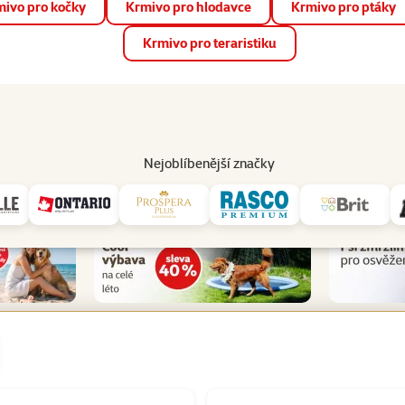
ivo pro kočky
Krmivo pro hlodavce
Krmivo pro ptáky
📱 Stáhněte si novou aplikaci Super zoo.
Více informací
Krmivo pro teraristiku
op
Akce a slevy
Prodejny
Služby
Poradna
Pomá
206
Nejoblíbenější značky
Všechny akční produkty pro psy