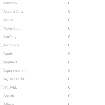
Advantix
0
Akvaria Ante
0
Alavis
0
Alpha Spirit
0
AmiPlay
0
Animonda
0
Apetit
0
Applaws
0
Aqua Excellent
0
AQUA EXOTIC
0
AQUAEL
0
Arpalit
0
Athena
0