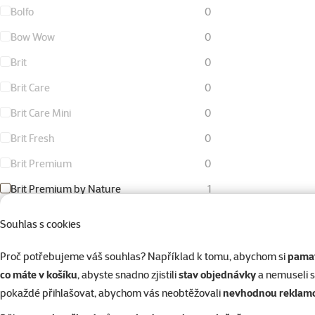
Bolfo
0
Bow Wow
0
Brit
0
Brit Care
0
Brit Care Mini
0
Brit Fresh
0
Brit Premium
0
Brit Premium by Nature
1
Calibra
0
Souhlas s cookies
Canvit
0
Proč potřebujeme váš souhlas? Například k tomu, abychom si
pamat
Carnilove
1
co máte v košíku
, abyste snadno zjistili
stav objednávky
a nemuseli 
Catit
0
pokaždé přihlašovat, abychom vás neobtěžovali
nevhodnou reklam