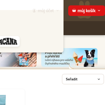
můj
účet
můj
košík
Hledej
háme
Seřadit