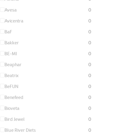
Avesa
0
Avicentra
0
BaF
0
Bakker
0
BE-MI
0
Beaphar
0
Beatrix
0
BeFUN
0
Benefeed
0
Bioveta
0
Bird Jewel
0
Blue River Diets
0