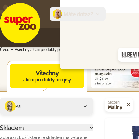
Máte dotaz?
E-sh
Úvod
Všechny akční produkty pro psy
Všechny akční produkty pro psy
Všechny
akční produkty pro psy
Podkategorie
Vybrané filtry
Složení
Psi
Maliny
Produkty v akci
Skladem
Parametrický filtr
Zobrazí zboží, které je skladem na vybrané