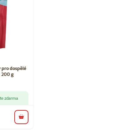
ní 0%
 pro dospělé
i 200 g
áte zdarma
do košíku