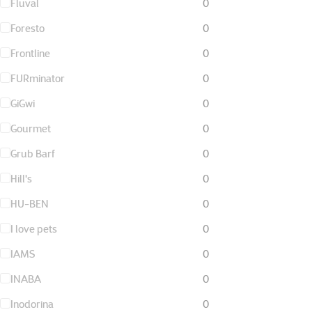
Fluval
0
Foresto
0
Frontline
0
FURminator
0
GiGwi
0
Gourmet
0
Grub Barf
0
Hill's
0
HU-BEN
0
I love pets
0
IAMS
0
INABA
0
Inodorina
0