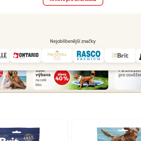
op
Akce a slevy
Prodejny
Služby
Poradna
Pomá
206
Nejoblíbenější značky
Všechny akční produkty pro psy