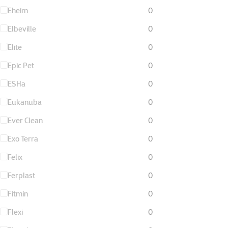
Eheim
0
Elbeville
0
Elite
0
Epic Pet
0
ESHa
0
Eukanuba
0
Ever Clean
0
Exo Terra
0
Felix
0
Ferplast
0
Fitmin
0
Flexi
0