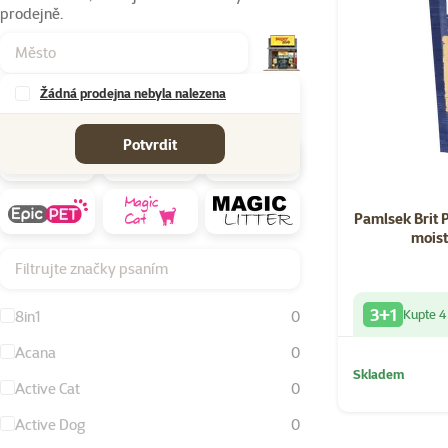
prodejně.
Žádná prodejna nebyla nalezena
Značky
Potvrdit
Pamlsek Brit
moist
Filtrujte značky psaním
3+1
Kupte 4
8in1
0
Acana
0
Skladem
Active Cat
0
Active Dog
0