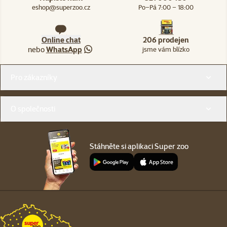
eshop@superzoo.cz
Po–Pá 7:00 – 18:00
Online chat
206 prodejen
nebo
WhatsApp
jsme vám blízko
Menu v patičce
Pro zákazníky
O společnosti
Stáhněte si aplikaci Super zoo