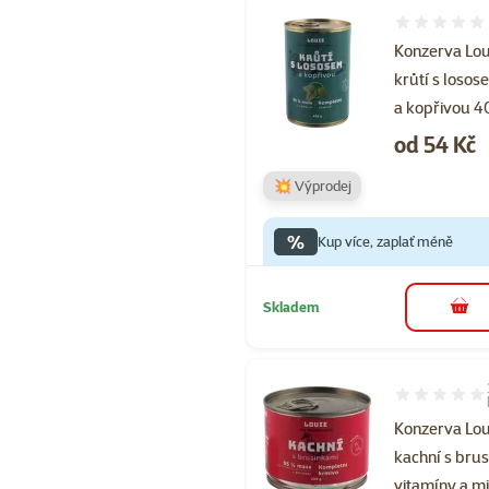
Hodnocení 
Konzerva Lou
krůtí s loso
a kopřivou 4
Cena
od 54 Kč
💥 Výprodej
%
Kup více, zaplať méně
Skladem
do 
Hodnocení 80
Konzerva Lou
kachní s brus
vitamíny a m