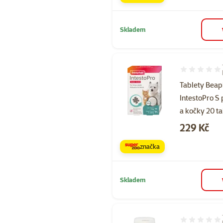
Skladem
Hodnocení 10
Tablety Beap
IntestoPro S 
a kočky 20 ta
Cena
229 Kč
značka
Skladem
Hodnocení 60