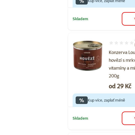
%
Kup více, zaplať méně
Skladem
Hodnocení 10
Konzerva Lou
hovězí s mrkv
vitamíny a m
200g
Cena
od 29 Kč
%
Kup více, zaplať méně
Skladem