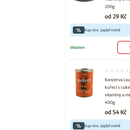
200g
Cena
od 29 Kč
%
Kup více, zaplať méně
Skladem
Hodnocení 10
Konzerva Lou
kuřecí s cuke
vitamíny a m
400g
Cena
od 54 Kč
%
Kup více, zaplať méně