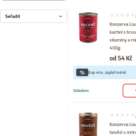
Seřadit
Hodnocení 10
Konzerva Lou
kachní s brus
vitamíny a m
400g
Cena
od 54 Kč
%
Kup více, zaplať méně
Skladem
Hodnocení 10
Konzerva Lou
hovězí s mrkv