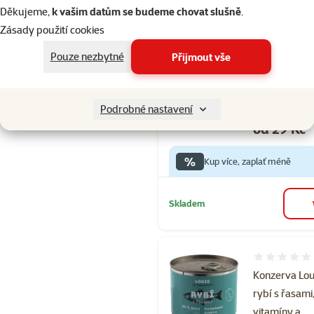
Děkujeme,
k vašim datům se budeme chovat slušně
.
Zásady použití cookies
Hodnocení 10
Konzerva Lou
Pouze nezbytné
Přijmout vše
kuřecí s cuke
vitamíny a m
200g
Podrobné nastavení
Cena
od 29 Kč
%
Kup více, zaplať méně
Skladem
Hodnocení 
Konzerva Lou
rybí s řasami
vitamíny a