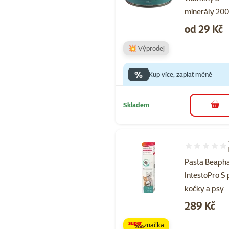
minerály 20
Cena
od 29 Kč
💥 Výprodej
%
Kup více, zaplať méně
Skladem
do 
Hodnocení 10
Pasta Beaph
IntestoPro S 
kočky a psy
Cena
289 Kč
značka