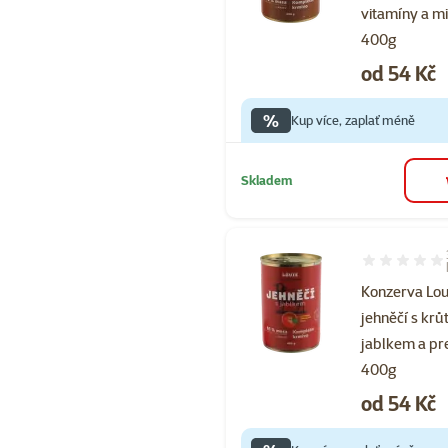
vitamíny a m
400g
Cena
od 54 Kč
%
Kup více, zaplať méně
Skladem
Hodnocení 10
Konzerva Lou
jehněčí s krů
jablkem a pr
400g
Cena
od 54 Kč