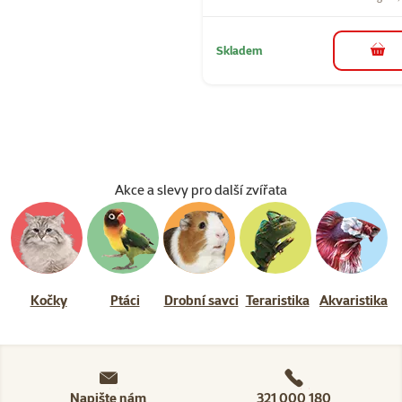
Skladem
do 
Akce a slevy pro další zvířata
Kočky
Ptáci
Drobní savci
Teraristika
Akvaristika
Napište nám
321 000 180