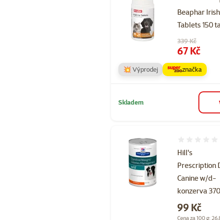
Beaphar Irish
Tablets 150 t
Původní cena
339 Kč
Cena
67 Kč
💥 Výprodej
značka
Skladem
Hodnocení 
Hill's
Prescription 
Canine w/d-
konzerva 37
Cena
99 Kč
Cena za 100 g: 26,