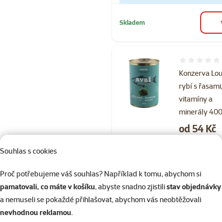
Skladem
Hodnocení 
Konzerva Lou
rybí s řasami
vitamíny a
minerály 40
Cena
od 54 Kč
💥 Výprodej
Souhlas s cookies
%
Kup více, zaplať méně
Proč potřebujeme váš souhlas? Například k tomu, abychom si
pamatovali, co máte v košíku
, abyste snadno zjistili
stav objednávky
a nemuseli se pokaždé přihlašovat, abychom vás neobtěžovali
Skladem
do 
nevhodnou reklamou
.