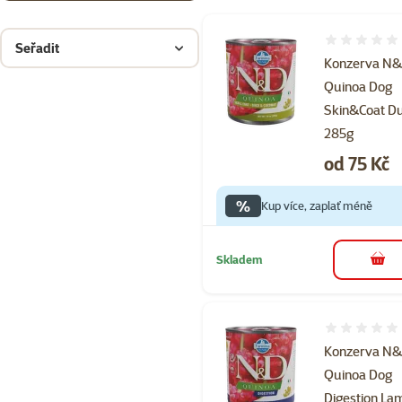
Hodnocení 
Seřadit
Konzerva N
Quinoa Dog
Skin&Coat D
285g
Cena
od 75 Kč
%
Kup více, zaplať méně
Skladem
do 
Hodnocení 
Konzerva N
Quinoa Dog
Digestion La