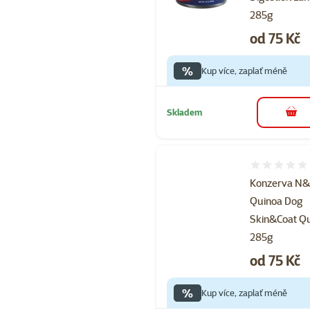
285g
Cena
od 75 Kč
%
Kup více, zaplať méně
Skladem
do 
Hodnocení 
Konzerva N
Quinoa Dog
Skin&Coat Qu
285g
Cena
od 75 Kč
%
Kup více, zaplať méně