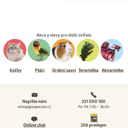
Akce a slevy pro další zvířata
Kočky
Ptáci
Drobní savci
Teraristika
Akvaristika
Napište nám
321 000 180
eshop@superzoo.cz
Po–Pá 7:00 – 18:00
Online chat
206 prodejen