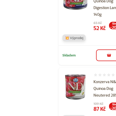
Quinoa Dog
Digestion La
140g
Původní cena
65 Kč
Sl
Cena
52 Kč
-2
💥 Výprodej
Skladem
do 
Hodnocení 
Konzerva N
Quinoa Dog
Neutered 28
Původní cena
109 Kč
Sl
Cena
87 Kč
-2