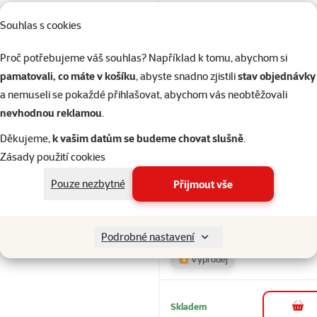
💥 Výprodej
Souhlas s cookies
Proč potřebujeme váš souhlas? Například k tomu, abychom si
Skladem
do 
pamatovali, co máte v košíku
, abyste snadno zjistili
stav objednávky
a nemuseli se pokaždé přihlašovat, abychom vás neobtěžovali
nevhodnou reklamou
.
Hodnocení 
Děkujeme,
k vašim datům se budeme chovat slušně
.
Konzerva N
Zásady použití cookies
Quinoa Dog
Skin&Coat D
Pouze nezbytné
Přijmout vše
140g
Původní cena
65 Kč
Sl
Cena
52 Kč
-2
Podrobné nastavení
💥 Výprodej
Skladem
do 