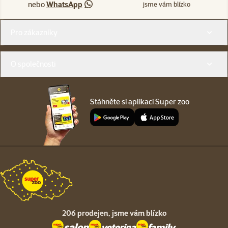
nebo
WhatsApp
jsme vám blízko
Menu v patičce
Pro zákazníky
O společnosti
Stáhněte si aplikaci Super zoo
206 prodejen,
jsme vám blízko