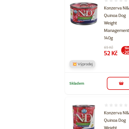
Hodnocení 
Konzerva N
Quinoa Dog
Weight
Managemen
140g
Původní cena
65 Kč
Sl
Cena
52 Kč
-2
💥 Výprodej
Skladem
do 
Hodnocení 
Konzerva N
Quinoa Dog
Weight