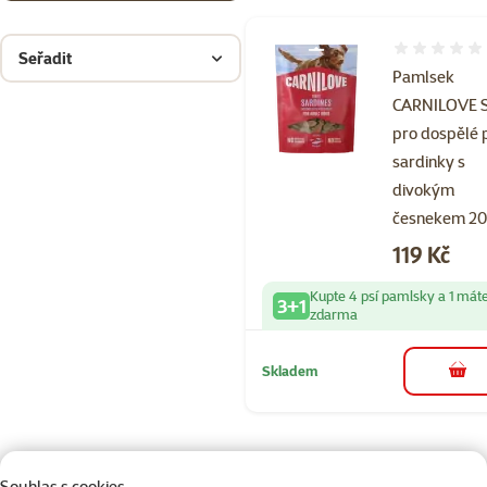
Hodnocení 
Seřadit
Pamlsek
CARNILOVE S
pro dospělé 
sardinky s
divokým
česnekem 20
Cena
119 Kč
Kupte 4 psí pamlsky a 1 mát
3+1
zdarma
Skladem
do 
Souhlas s cookies