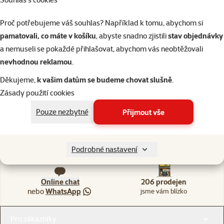
Proč potřebujeme váš souhlas? Například k tomu, abychom si
Akce a slevy pro další zvířata
pamatovali, co máte v košíku
, abyste snadno zjistili
stav objednávky
a nemuseli se pokaždé přihlašovat, abychom vás neobtěžovali
nevhodnou reklamou
.
Děkujeme,
k vašim datům se budeme chovat slušně
.
Ptáci
Teraristika
Akvaristika
Kočky
Drobní savci
Zásady použití cookies
Pouze nezbytné
Přijmout vše
Napište nám
321 000 180
Podrobné nastavení
eshop@superzoo.cz
Po–Pá 7:00 – 18:00
Online chat
206 prodejen
nebo
WhatsApp
jsme vám blízko
Menu v patičce
Pro zákazníky