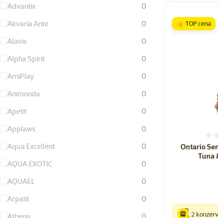
Advantix
0
Akvaria Ante
0
👍 TOP cena
Alavis
0
Alpha Spirit
0
AmiPlay
0
Animonda
0
Apetit
0
Applaws
0
Aqua Excellent
0
Ontario Se
Tuna 
AQUA EXOTIC
0
AQUAEL
0
Arpalit
0
2 konzer
Athena
0