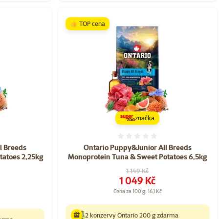
👍 TOP cena
značka
ní 0%
Hodnocení 0%
l Breeds
Ontario Puppy&Junior All Breeds
tatoes 2,25kg
Monoprotein Tuna & Sweet Potatoes 6,5kg
Původní cena
1 149 Kč
Cena
1 049 Kč
Cena za 100 g: 16,1 Kč
2 konzervy Ontario 200 g zdarma