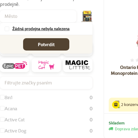
prodejně.
Žádná prodejna nebyla nalezena
Značky
Potvrdit
Ontario 
Monoprotein
Filtrujte značky psaním
8in1
0
2 konzer
Acana
0
Active Cat
0
Skladem
Doprava zd
Active Dog
0