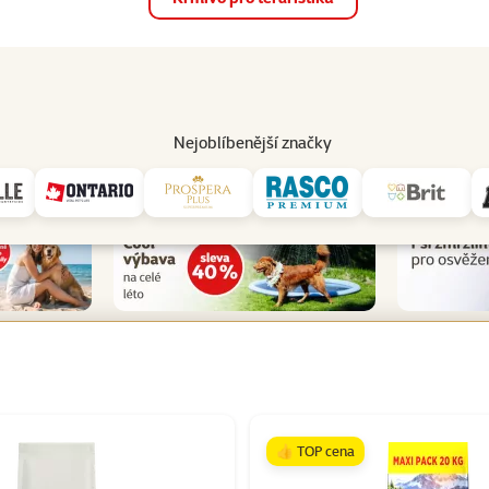
op
Akce a slevy
Prodejny
Služby
Poradna
Pomá
206
Nejoblíbenější značky
Všechny akční produkty pro psy
👍 TOP cena