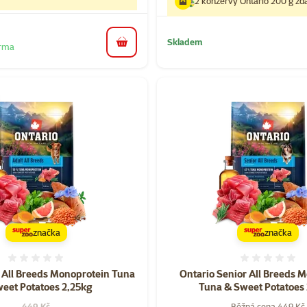
2 konzervy Ontario 200 g z
Skladem
do košíku
arma
značka
značka
Hodnocení 0%
Hodnoce
 All Breeds Monoprotein Tuna
Ontario Senior All Breeds 
eet Potatoes 2,25kg
Tuna & Sweet Potatoes
Původní cena
449 Kč
Běžná cena 449 Kč