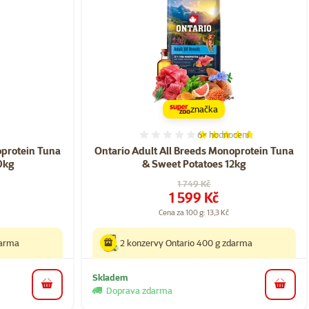
značka
6×
hodnocení
ní 0%
Hodnocení 93%, počet hod
oprotein Tuna
Ontario Adult All Breeds Monoprotein Tuna
0kg
& Sweet Potatoes 12kg
Původní cena
1 749 Kč
Cena
1 599 Kč
Cena za 100 g: 13,3 Kč
darma
2 konzervy Ontario 400 g zdarma
Skladem
do košíku
do koš
Doprava zdarma