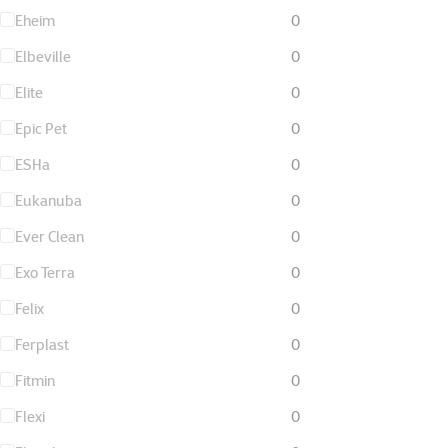
Eheim
0
Elbeville
0
Elite
0
Epic Pet
0
ESHa
0
Eukanuba
0
Ever Clean
0
Exo Terra
0
Felix
0
Ferplast
0
Fitmin
0
Flexi
0