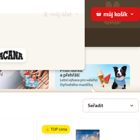
můj
účet
můj
košík
Hledej
háme
Seřadit
👍 TOP cena