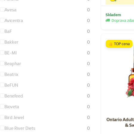
Avesa
0
Skladem
Avicentra
0
Doprava zd
BaF
0
Bakker
0
👍 TOP cena
BE-MI
0
Beaphar
0
Beatrix
0
BeFUN
0
Benefeed
0
Bioveta
0
Bird Jewel
0
Ontario Adult
& Sw
Blue River Diets
0