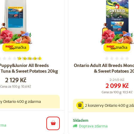
značka
značka
5×
hodnocení
Hodnocení 96%, počet hodnocení: 5
Hodnoce
Puppy&Junior All Breeds
Ontario Adult All Breeds Mon
 Tuna & Sweet Potatoes 20kg
& Sweet Potatoes 2
Cena
2 129 Kč
Původní cena
2 249 Kč
Cena
2 099 Kč
Cena za 100 g: 10,6 Kč
Cena za 100 g: 10,5 Kč
vy Ontario 400 g zdarma
2 konzervy Ontario 400 g z
Skladem
arma
do košíku
Doprava zdarma