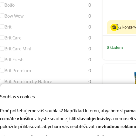
Bolfo
0
Bow Wow
0
Brit
0
2 konzer
Brit Care
0
Skladem
Brit Care Mini
0
Brit Fresh
0
Brit Premium
0
Brit Premium by Nature
0
Calibra
0
Souhlas s cookies
Canvit
0
Proč potřebujeme váš souhlas? Například k tomu, abychom si
pamat
Carnilove
0
co máte v košíku
, abyste snadno zjistili
stav objednávky
a nemuseli 
Catit
0
pokaždé přihlašovat, abychom vás neobtěžovali
nevhodnou reklam