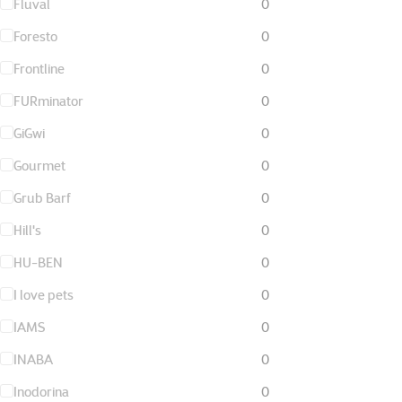
Fluval
0
Foresto
0
Frontline
0
FURminator
0
GiGwi
0
Gourmet
0
Grub Barf
0
Hill's
0
HU-BEN
0
I love pets
0
IAMS
0
INABA
0
Inodorina
0