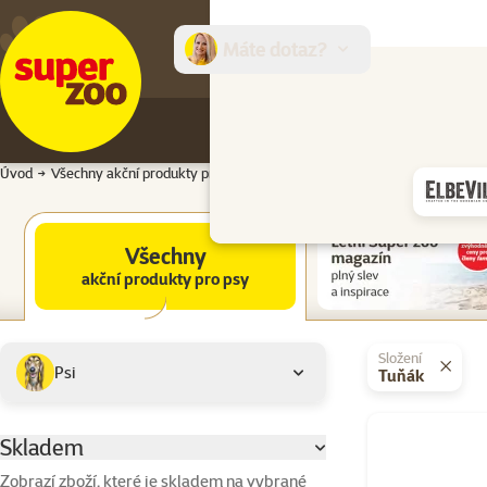
Máte dotaz?
E-sh
Úvod
Všechny akční produkty pro psy
Všechny akční produkty pro psy
Všechny
akční produkty pro psy
Podkategorie
Vybrané filtry
Složení
Psi
Tuňák
Produkty v akci
Skladem
Parametrický filtr
Zobrazí zboží, které je skladem na vybrané