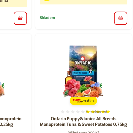
darma
Skladem
do koš
do košíku
značka
1×
hodnocení
ní 0%
Hodnocení 100%, počet ho
Monoprotein
Ontario Puppy&Junior All Breeds
 2,25kg
Monoprotein Tuna & Sweet Potatoes 0,75kg
Běžná cena 209 Kč