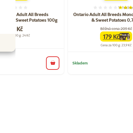
1×
hodno
Hodnocení 0%
Hodnocen
 Ontario Adult All Breeds
Ontario Adult All Breeds Mon
 Tuna & Sweet Potatoes 100g
& Sweet Potatoes 0,
Cena
24 Kč
Běžná cena 209 Kč
179 Kč
Cena za 100 g: 24 Kč
family
cen
Cena za 100 g: 23,9 Kč
Skladem
do košíku