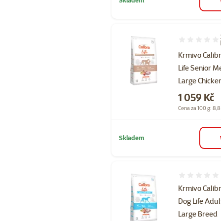
Hodnocení 90
Krmivo Calib
Life Senior 
Large Chicken
Cena
1 059 Kč
Cena za 100 g: 8,8
Skladem
Hodnocení 
Krmivo Calib
Dog Life Adul
Large Breed