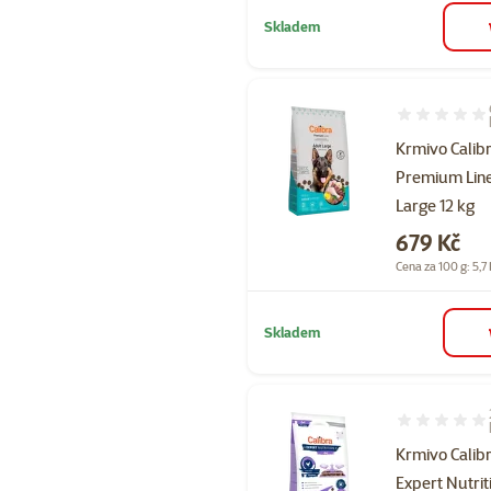
Skladem
Hodnocení 10
Krmivo Calib
Premium Lin
Large 12 kg
Cena
679 Kč
Cena za 100 g: 5,7
Skladem
Hodnocení 10
Krmivo Calib
Expert Nutrit