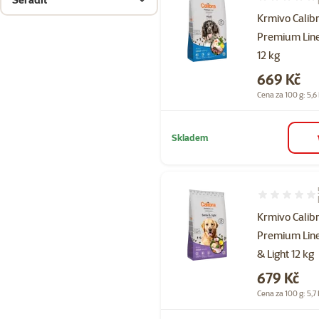
Hodnocení 97
Krmivo Calib
Premium Lin
12 kg
Cena
669 Kč
Cena za 100 g: 5,6
Skladem
Hodnocení 10
Krmivo Calib
Premium Line
& Light 12 kg
Cena
679 Kč
Cena za 100 g: 5,7