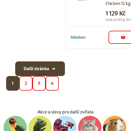
Chicken 12 kg
Cena
1 129 Kč
Cena za 100 g: 9,4
Skladem
do 
Další stránka
1
2
3
4
Akce a slevy pro další zvířata