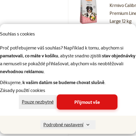
Krmivo Calib
Premium Line
Large 12 kg
Cena
769 Kč
Souhlas s cookies
Cena za 100 g: 6,4
Proč potřebujeme váš souhlas? Například k tomu, abychom si
pamatovali, co máte v košíku
, abyste snadno zjistili
stav objednávky
Skladem
a nemuseli se pokaždé přihlašovat, abychom vás neobtěžovali
nevhodnou reklamou
.
Hodnocení 
Děkujeme,
k vašim datům se budeme chovat slušně
.
Krmivo Calib
Zásady použití cookies
Dog Life Adul
Pouze nezbytné
Přijmout vše
Large Breed
Lamb 12 kg
Cena
1 269 Kč
Podrobné nastavení
Cena za 100 g: 10,