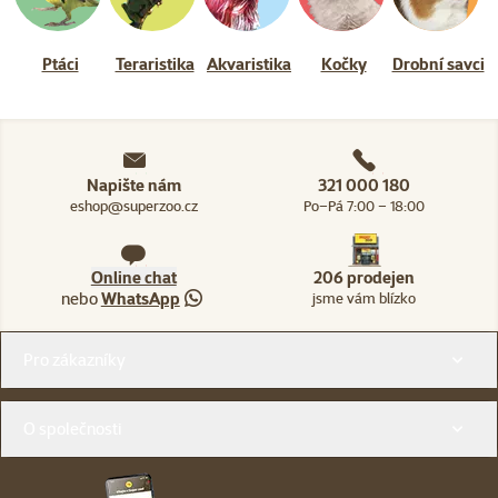
Ptáci
Teraristika
Akvaristika
Kočky
Drobní savci
Napište nám
321 000 180
eshop@superzoo.cz
Po–Pá 7:00 – 18:00
Online chat
206 prodejen
nebo
WhatsApp
jsme vám blízko
Menu v patičce
Pro zákazníky
O společnosti