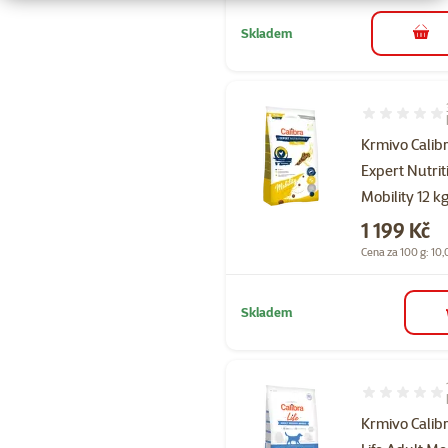
Skladem
do 
Hodnocení 93
Krmivo Calib
Expert Nutrit
Mobility 12 k
Cena
1 199 Kč
Cena za 100 g: 10,
Skladem
Hodnocení 10
Krmivo Calib