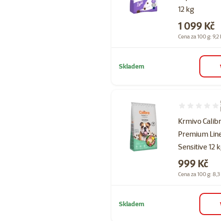
12 kg
Cena
1 099 Kč
Cena za 100 g: 9,2
Skladem
Hodnocení 10
Krmivo Calib
Premium Lin
Sensitive 12 
Cena
999 Kč
Cena za 100 g: 8,3
Skladem