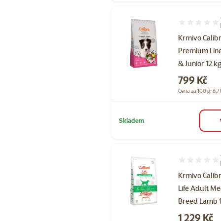
Hodnocení 95
Krmivo Calib
Premium Lin
& Junior 12 k
Cena
799 Kč
Cena za 100 g: 6,7
Skladem
Hodnocení 10
Krmivo Calib
Life Adult M
Breed Lamb 1
Cena
1 229 Kč