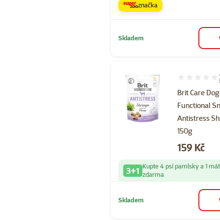
značka
Skladem
Hodnocení 10
Brit Care Dog
Functional S
Antistress S
150g
Cena
159 Kč
Kupte 4 psí pamlsky a 1 má
3+1
zdarma
Skladem