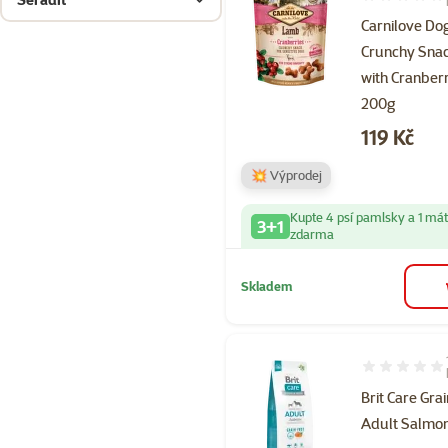
Hodnocení 97
Carnilove Do
Crunchy Sna
with Cranber
200g
Cena
119 Kč
💥 Výprodej
Kupte 4 psí pamlsky a 1 má
3+1
zdarma
Skladem
Hodnocení 10
Brit Care Gra
Adult Salmon