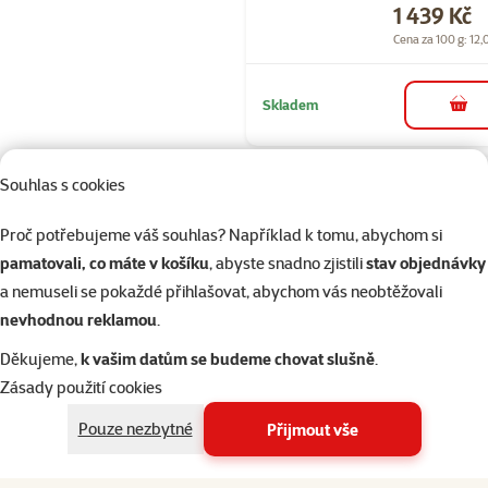
Cena
1 439 Kč
Cena za 100 g: 12,
Skladem
do 
Souhlas s cookies
Hodnocení 10
Vitaminové 
Proč potřebujeme váš souhlas? Například k tomu, abychom si
Beaphar B-k
pamatovali, co máte v košíku
, abyste snadno zjistili
stav objednávky
50 ml
a nemuseli se pokaždé přihlašovat, abychom vás neobtěžovali
Cena
189 Kč
nevhodnou reklamou
.
Děkujeme,
k vašim datům se budeme chovat slušně
.
značka
Zásady použití cookies
Pouze nezbytné
Přijmout vše
Skladem