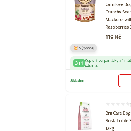
Carnilove Do
Crunchy Sna
Mackerel wit
Raspberries
Cena
119 Kč
💥 Výprodej
Kupte 4 psí pamlsky a 1 má
3+1
zdarma
Skladem
Hodnocení 80
Brit Care Dog
Sustainable 
12kg