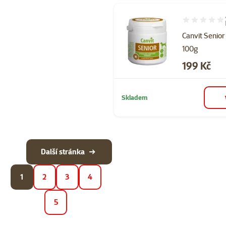
Hodnocení 95
Canvit Senior
100g
Cena
199 Kč
Skladem
Další stránka
1
2
3
4
5