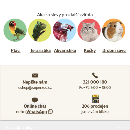
Akce a slevy pro další zvířata
Ptáci
Teraristika
Akvaristika
Kočky
Drobní savci
Napište nám
321 000 180
eshop@superzoo.cz
Po–Pá 7:00 – 18:00
Online chat
206 prodejen
nebo
WhatsApp
jsme vám blízko
Menu v patičce
Pro zákazníky