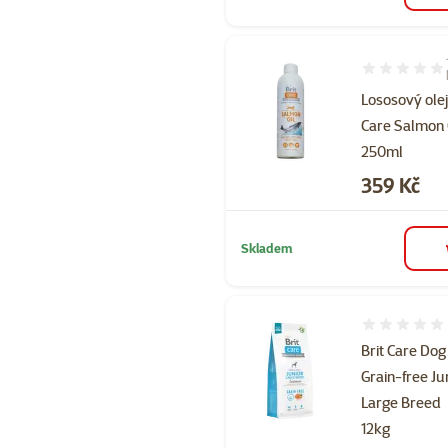
Hodnocení 88
Lososový ole
Care Salmon 
250ml
Cena
359 Kč
Skladem
Hodnocení 
Brit Care Dog
Grain-free Ju
Large Breed
12kg