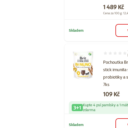
Cena
1 489 Kč
Cena za 100 g: 12,
Skladem
Hodnocení 40
Pochoutka Br
stick imunita 
probiotiky a 
7ks
Cena
109 Kč
Kupte 4 psí pamlsky a 1 má
3+1
zdarma
Skladem