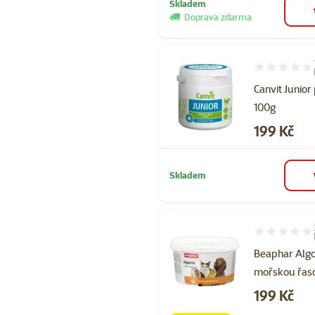
Skladem
Doprava zdarma
Hodnocení 10
Canvit Junior
100g
Cena
199 Kč
Skladem
Hodnocení 90
Beaphar Algol
mořskou řas
Cena
199 Kč