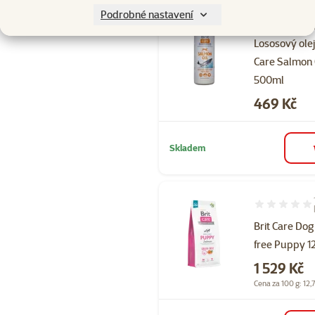
Podrobné nastavení
Hodnocení 97
Lososový ole
Care Salmon 
500ml
Cena
469 Kč
Skladem
Hodnocení 10
Brit Care Dog
free Puppy 1
Cena
1 529 Kč
Cena za 100 g: 12,