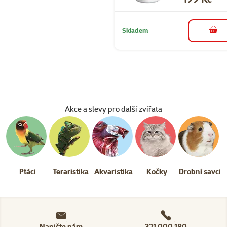
Skladem
do 
Akce a slevy pro další zvířata
Ptáci
Teraristika
Akvaristika
Kočky
Drobní savci
Napište nám
321 000 180