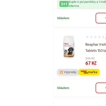
Kupte 4 psí pamlsky a 1 má
3+1
zdarma
Skladem
Hodnocení 60
Beaphar Irish
Tablets 150 t
Původní cena
339 Kč
Cena
67 Kč
💥 Výprodej
značka
Skladem