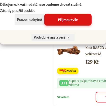
Děkujeme,
k vašim datům se budeme chovat slušně
.
Kupte 4 psí pamlsky a 1 má
3+1
zdarma
Zásady použití cookies
Pouze nezbytné
Přijmout vše
Skladem
Podrobné nastavení
Hodnocení 10
Kost RASCO 
velikost M
Cena
129 Kč
značka
Kupte 4 psí pamlsky a 1 má
3+1
zdarma
Skladem