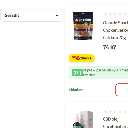
Seřadit
Hodnocení 93
Ontario Snac
Chicken Jerk
Calcium 70g
Cena
74 Kč
značka
Kupte 4 psí pamlsky a 1 má
3+1
zdarma
Skladem
Hodnocení 
CBD olej
CurePoint pr