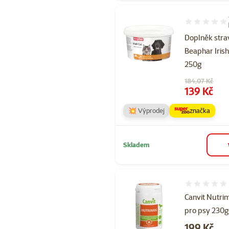
Hodnocení 10
Doplněk stra
Beaphar Irish
250g
Původní cena
184,07 Kč
Cena
139 Kč
💥 Výprodej
značka
Skladem
Hodnocení 
Canvit Nutri
pro psy 230g
Cena
199 Kč