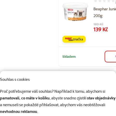
Hodnocení 90
Beaphar Juni
200g
Původní cena
189 Kč
Cena
139 Kč
značka
Skladem
Hodnocení 60
Souhlas s cookies
Kost RASCO 
Proč potřebujeme váš souhlas? Například k tomu, abychom si
pečená mini
pamatovali, co máte v košíku
, abyste snadno zjistili
stav objednávky
Cena
54 Kč
a nemuseli se pokaždé přihlašovat, abychom vás neobtěžovali
značka
nevhodnou reklamou
.