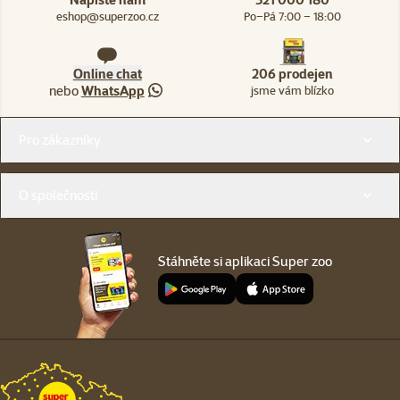
eshop@superzoo.cz
Po–Pá 7:00 – 18:00
Online chat
206 prodejen
nebo
WhatsApp
jsme vám blízko
Menu v patičce
Pro zákazníky
O společnosti
Stáhněte si aplikaci Super zoo