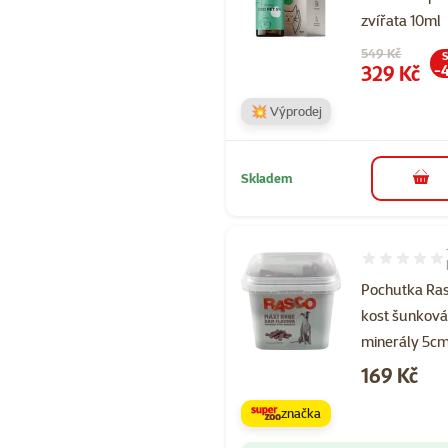
zvířata 10ml
Původní cena
549 Kč
S
Cena
329 Kč
-
💥 Výprodej
Skladem
do 
Hodnocení 10
Pochutka Ra
kost šunková
minerály 5c
Cena
169 Kč
značka