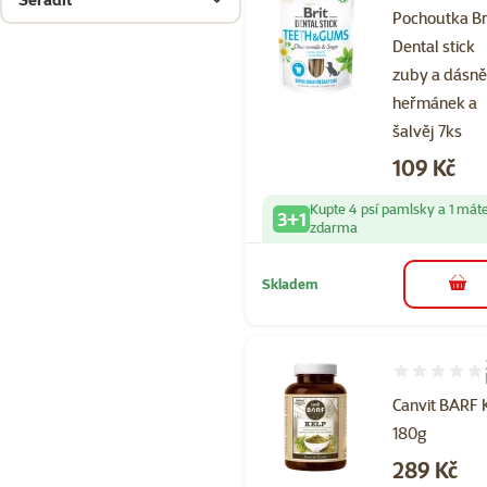
Pochoutka Br
Dental stick
zuby a dásn
heřmánek a
šalvěj 7ks
Cena
109 Kč
Kupte 4 psí pamlsky a 1 mát
3+1
zdarma
Skladem
do 
Hodnocení 10
Canvit BARF 
180g
Cena
289 Kč