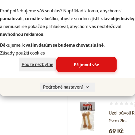
Hodnocení 
Proč potřebujeme váš souhlas? Například k tomu, abychom si
Tyčinka
pamatovali, co máte v košíku
, abyste snadno zjistili
stav objednávky
kroucená
a nemuseli se pokaždé přihlašovat, abychom vás neobtěžovali
žvýkací Dent
nevhodnou reklamou
.
Delights 10ks
Děkujeme,
k vašim datům se budeme chovat slušně
.
Cena
159 Kč
Zásady použití cookies
Kupte 4 psí pamlsky a 1 mát
3+1
zdarma
Pouze nezbytné
Přijmout vše
Skladem
do 
Podrobné nastavení
Hodnocení 10
Uzel bůvolí 
15cm 2ks
Cena
69 Kč