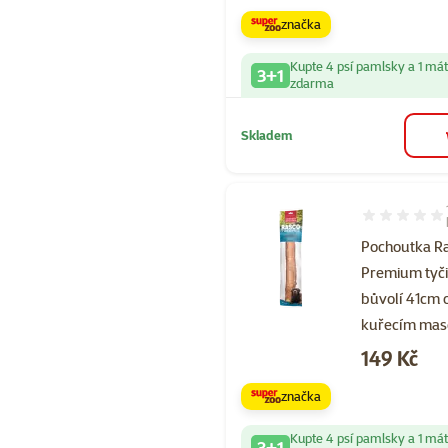
značka
Kupte 4 psí pamlsky a 1 má
3+1
zdarma
Skladem
Hodnocení 10
Pochoutka R
Premium tyč
bůvolí 41cm 
kuřecím mas
Cena
149 Kč
značka
Kupte 4 psí pamlsky a 1 má
3+1