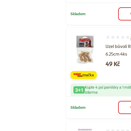
Skladem
Hodnocení 87
Uzel bůvolí 
6.25cm 4ks
Cena
49 Kč
značka
Kupte 4 psí pamlsky a 1 má
3+1
zdarma
Skladem