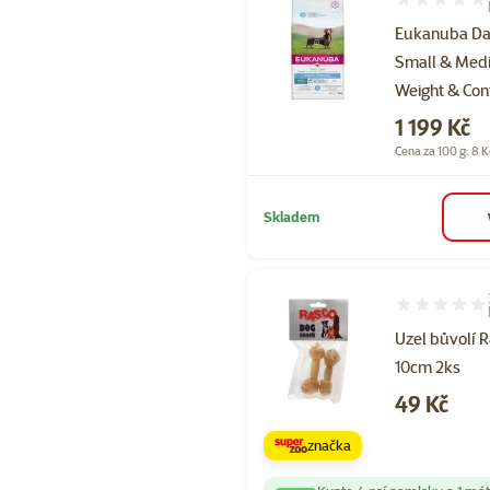
Hodnocení 10
Eukanuba Dai
Small & Med
Weight & Con
Cena
1 199 Kč
Cena za 100 g: 8 K
Skladem
Hodnocení 93
Uzel bůvolí 
10cm 2ks
Cena
49 Kč
značka