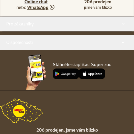
Online chat
206 prodejen
nebo
WhatsApp
jsme vám blízko
Menu v patičce
Pro zákazníky
O společnosti
Stáhněte si aplikaci Super zoo
206 prodejen,
jsme vám blízko