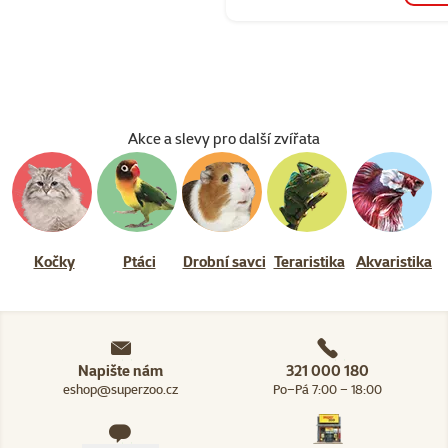
Akce a slevy pro další zvířata
Kočky
Ptáci
Drobní savci
Teraristika
Akvaristika
Napište nám
321 000 180
eshop@superzoo.cz
Po–Pá 7:00 – 18:00