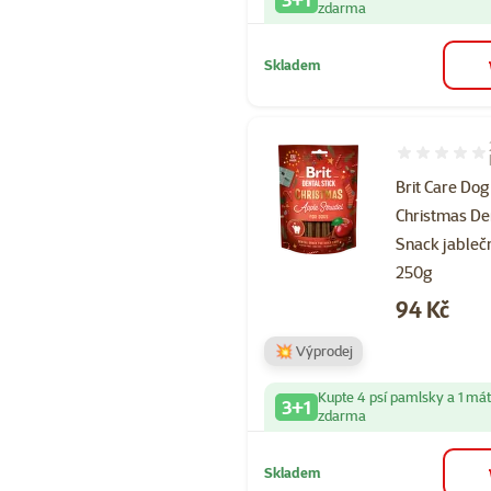
zdarma
Skladem
Hodnocení 10
Brit Care Dog
Christmas De
Snack jableč
250g
Cena
94 Kč
💥 Výprodej
Kupte 4 psí pamlsky a 1 má
3+1
zdarma
Skladem