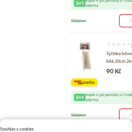
Kupte 4 psí pamlsky a 1 má
3+1
zdarma
Skladem
Hodnocení 90
Tyčinka bůvo
bílá 20cm 2k
Cena
90 Kč
značka
Kupte 4 psí pamlsky a 1 má
3+1
zdarma
Skladem
Souhlas s cookies