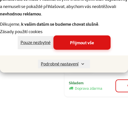
Doprava zdarma
a nemuseli se pokaždé přihlašovat, abychom vás neobtěžovali
nevhodnou reklamou
.
Děkujeme,
k vašim datům se budeme chovat slušně
.
Hodnocení 93
Vitaminové 
Zásady použití cookies
Beaphar Vit T
Pouze nezbytné
Přijmout vše
ml
Cena
189 Kč
Podrobné nastavení
značka
Skladem
Doprava zdarma