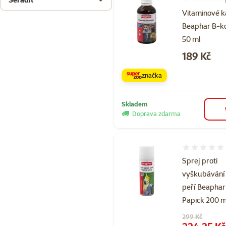
Hodnocení 10
Vitaminové 
Beaphar B-k
50 ml
Cena
189 Kč
značka
Skladem
Doprava zdarma
Hodnocení 
Sprej proti
vyškubávání
peří Beaphar
Papick 200 m
Původní cena
299 Kč
Cena