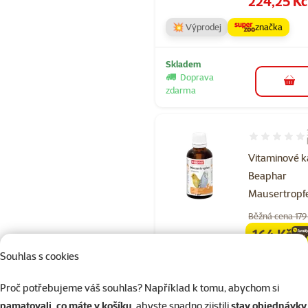
224,25 Kč
💥 Výprodej
značka
Skladem
Doprava
do 
zdarma
Hodnocení 93
Vitaminové 
Beaphar
Mausertropf
Běžná cena 179
164 Kč
family
ce
Souhlas s cookies
značka
Proč potřebujeme váš souhlas? Například k tomu, abychom si
Skladem
pamatovali, co máte v košíku
, abyste snadno zjistili
stav objednávky