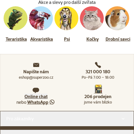
Akce a slevy pro další zvířata
Teraristika
Akvaristika
Psi
Kočky
Drobní savci
Napište nám
321 000 180
eshop@superzoo.cz
Po–Pá 7:00 – 18:00
Online chat
206 prodejen
nebo
WhatsApp
jsme vám blízko
Menu v patičce
Pro zákazníky