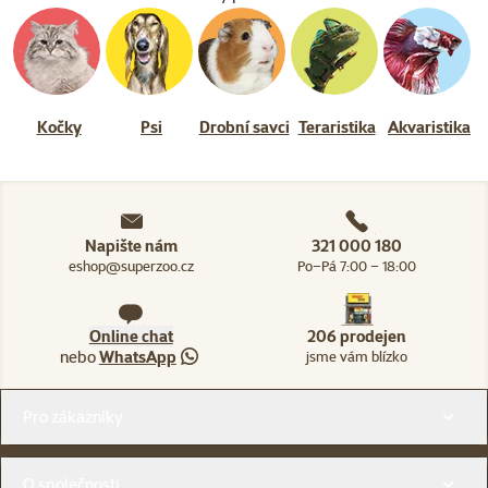
Kočky
Psi
Drobní savci
Teraristika
Akvaristika
Napište nám
321 000 180
eshop@superzoo.cz
Po–Pá 7:00 – 18:00
Online chat
206 prodejen
nebo
WhatsApp
jsme vám blízko
Menu v patičce
Pro zákazníky
O společnosti