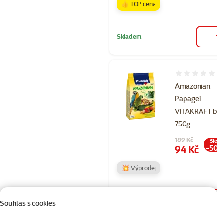
👍 TOP cena
Skladem
Hodnocení 
Amazonian
Papagei
VITAKRAFT 
750g
Původní cena
189 Kč
Sl
Cena
94 Kč
-5
💥 Výprodej
Nedostupné
Souhlas s cookies
deta