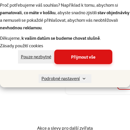
Proč potřebujeme váš souhlas? Například k tomu, abychom si
pamatovali, co máte v košíku
, abyste snadno zjistili
stav objednávky
Hodnocení 10
a nemuseli se pokaždé přihlašovat, abychom vás neobtěžovali
Tyčinky Vers
nevhodnou reklamou
.
Prestige lesn
pro andulky 
Děkujeme,
k vašim datům se budeme chovat slušně
.
Zásady použití cookies
Původní cena
89 Kč
Cena
44 Kč
Pouze nezbytné
Přijmout vše
💥 Výprodej
Podrobné nastavení
Skladem
Akce a slevy pro další zvířata