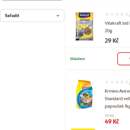
Seřadit
Hodnocení 10
Vitakraft Jod
20g
Cena
29 Kč
Skladem
Hodnocení 60
Krmivo Avice
Standard ve
papoušek 1k
Původní cena
79 Kč
Cena
49 Kč