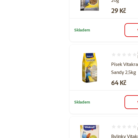
20g
Cena
29 Kč
Skladem
Hodnocení 98
Písek Vitakra
Sandy 2,5kg
Cena
64 Kč
Skladem
Hodnocení 10
Bylinky Vitak