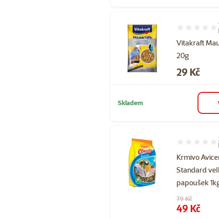
Hodnocení 10
Vitakraft Mau
20g
Cena
29 Kč
Skladem
Hodnocení 60
Krmivo Avice
Standard ve
papoušek 1k
Původní cena
79 Kč
Cena
49 Kč