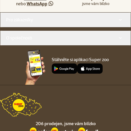
nebo
WhatsApp
jsme vám blízko
Menu v patičce
Pro zákazníky
O společnosti
Stáhněte si aplikaci Super zoo
206 prodejen,
jsme vám blízko