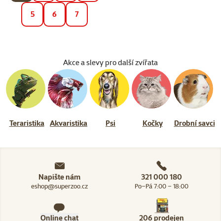
5
6
7
Akce a slevy pro další zvířata
Teraristika
Akvaristika
Psi
Kočky
Drobní savci
Napište nám
321 000 180
eshop@superzoo.cz
Po–Pá 7:00 – 18:00
Online chat
206 prodejen