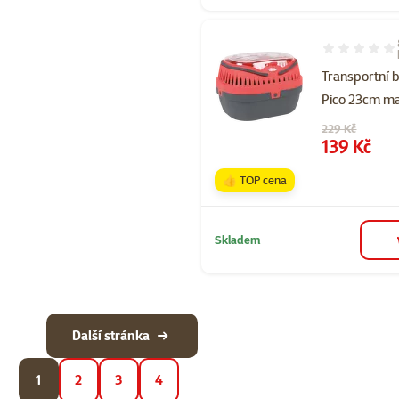
Hodnocení 78
Transportní b
Pico 23cm m
Původní cena
229 Kč
Cena
139 Kč
👍 TOP cena
Skladem
Další stránka
1
2
3
4