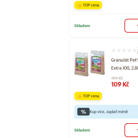
👍 TOP cena
Skladem
Hodnocení 90
Granulát Pet
Extra XXL 2,
Původní cena
199 Kč
Cena
109 Kč
👍 TOP cena
%
Kup více, zaplať méně
Skladem