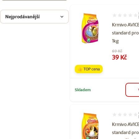
Nejprodávanější
Hodnocení 90
Krmivo AVI
standard pro
1kg
Původní cena
69 Kč
Cena
39 Kč
👍 TOP cena
Skladem
Hodnocení 93
Krmivo AVI
standard pro