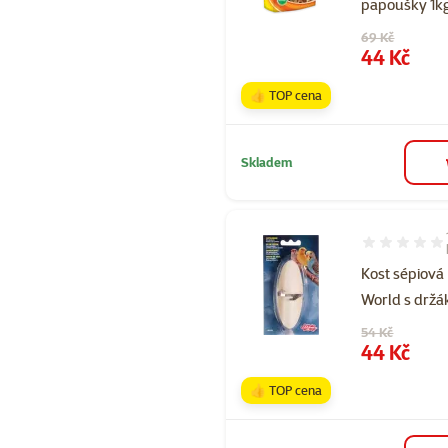
papoušky 1k
Původní cena
69 Kč
Cena
44 Kč
👍 TOP cena
Skladem
Hodnocení 10
Kost sépiová 
World s držá
Původní cena
54 Kč
Cena
44 Kč
👍 TOP cena