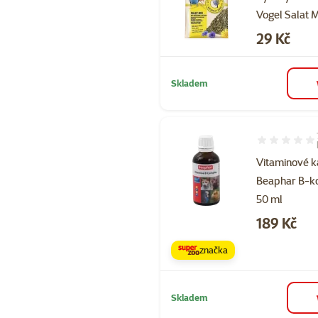
Vogel Salat M
Cena
29 Kč
Skladem
Hodnocení 10
Vitaminové 
Beaphar B-k
50 ml
Cena
189 Kč
značka
Skladem