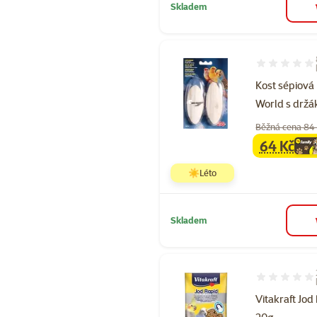
Skladem
Hodnocení 98
Kost sépiová 
World s drž
Běžná cena 84
64 Kč
family
ce
☀️Léto
Skladem
Hodnocení 10
Vitakraft Jod