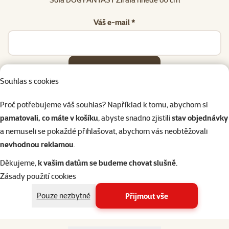
Váš e-mail *
Odeslat
Souhlas s cookies
Proč potřebujeme váš souhlas? Například k tomu, abychom si
pamatovali, co máte v košíku
, abyste snadno zjistili
stav objednávky
a nemuseli se pokaždé přihlašovat, abychom vás neobtěžovali
Napište nám
321 000 180
eshop@superzoo.cz
Po–Pá 7:00 – 18:00
nevhodnou reklamou
.
Děkujeme,
k vašim datům se budeme chovat slušně
.
Online chat
206 prodejen
Zásady použití cookies
nebo
WhatsApp
jsme vám blízko
Pouze nezbytné
Přijmout vše
Menu v patičce
Pro zákazníky