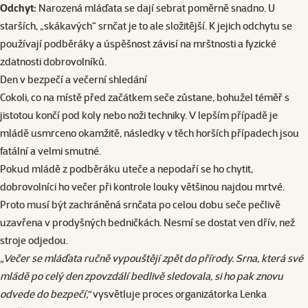
Odchyt:
Narozená mláďata se dají sebrat poměrně snadno. U
starších, „skákavých“ srnčat je to ale složitější. K jejich odchytu se
používají podběráky a úspěšnost závisí na mrštnosti a fyzické
zdatnosti dobrovolníků.
Den v bezpečí a večerní shledání
Cokoli, co na místě před začátkem seče zůstane, bohužel téměř s
jistotou končí pod koly nebo noži techniky. V lepším případě je
mládě usmrceno okamžitě, následky v těch horších případech jsou
fatální a velmi smutné.
Pokud mládě z podběráku uteče a nepodaří se ho chytit,
dobrovolníci ho večer při kontrole louky většinou najdou mrtvé.
Proto musí být zachráněná srnčata po celou dobu seče pečlivě
uzavřena v prodyšných bedničkách. Nesmí se dostat ven dřív, než
stroje odjedou.
„Večer se mláďata ručně vypouštějí zpět do přírody. Srna, která své
mládě po celý den zpovzdálí bedlivě sledovala, si ho pak znovu
odvede do bezpečí,“
vysvětluje proces organizátorka Lenka