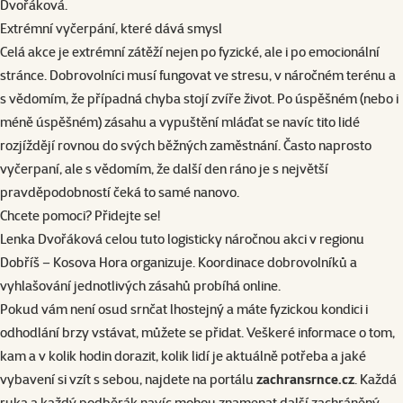
Dvořáková.
Extrémní vyčerpání, které dává smysl
Celá akce je extrémní zátěží nejen po fyzické, ale i po emocionální
stránce. Dobrovolníci musí fungovat ve stresu, v náročném terénu a
s vědomím, že případná chyba stojí zvíře život. Po úspěšném (nebo i
méně úspěšném) zásahu a vypuštění mláďat se navíc tito lidé
rozjíždějí rovnou do svých běžných zaměstnání. Často naprosto
vyčerpaní, ale s vědomím, že další den ráno je s největší
pravděpodobností čeká to samé nanovo.
Chcete pomoci? Přidejte se!
Lenka Dvořáková celou tuto logisticky náročnou akci v regionu
Dobříš – Kosova Hora organizuje. Koordinace dobrovolníků a
vyhlašování jednotlivých zásahů probíhá online.
Pokud vám není osud srnčat lhostejný a máte fyzickou kondici i
odhodlání brzy vstávat, můžete se přidat. Veškeré informace o tom,
kam a v kolik hodin dorazit, kolik lidí je aktuálně potřeba a jaké
vybavení si vzít s sebou, najdete na portálu
zachransrnce.cz
. Každá
ruka a každý podběrák navíc mohou znamenat další zachráněný