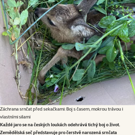
Záchrana srnčat před sekačkami: Boj s časem, mokrou trávou i
vlastními silami
Každé jaro se na českých loukách odehrává tichý boj o život.
Zemědělská seč představuje pro čerstvě narozená srnčata