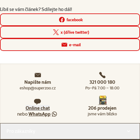
Líbil se vám článek? Sdílejte ho dál!
facebook
x (dříve twitter)
e-mail
Napište nám
321 000 180
eshop@superzoo.cz
Po–Pá 7:00 – 18:00
Online chat
206 prodejen
nebo
WhatsApp
jsme vám blízko
Menu v patičce
Pro zákazníky