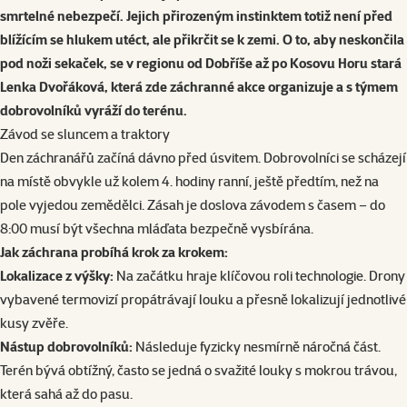
smrtelné nebezpečí. Jejich přirozeným instinktem totiž není před
blížícím se hlukem utéct, ale přikrčit se k zemi. O to, aby neskončila
pod noži sekaček, se v regionu od Dobříše až po Kosovu Horu stará
Lenka Dvořáková, která zde záchranné akce organizuje a s týmem
dobrovolníků vyráží do terénu.
Závod se sluncem a traktory
Den záchranářů začíná dávno před úsvitem. Dobrovolníci se scházejí
na místě obvykle už kolem 4. hodiny ranní, ještě předtím, než na
pole vyjedou zemědělci. Zásah je doslova závodem s časem – do
8:00 musí být všechna mláďata bezpečně vysbírána.
Jak záchrana probíhá krok za krokem:
Lokalizace z výšky:
Na začátku hraje klíčovou roli technologie. Drony
vybavené termovizí propátrávají louku a přesně lokalizují jednotlivé
kusy zvěře.
Nástup dobrovolníků:
Následuje fyzicky nesmírně náročná část.
Terén bývá obtížný, často se jedná o svažité louky s mokrou trávou,
která sahá až do pasu.