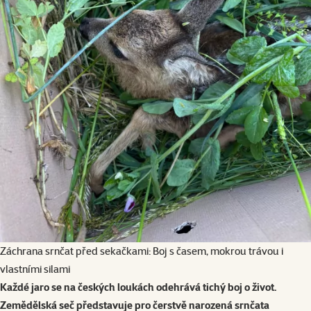
Záchrana srnčat před sekačkami: Boj s časem, mokrou trávou i
vlastními silami
Každé jaro se na českých loukách odehrává tichý boj o život.
Zemědělská seč představuje pro čerstvě narozená srnčata