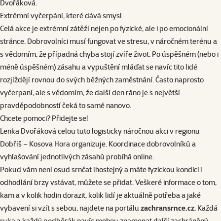
Dvořáková.
Extrémní vyčerpání, které dává smysl
Celá akce je extrémní zátěží nejen po fyzické, ale i po emocionální
stránce. Dobrovolníci musí fungovat ve stresu, v náročném terénu a
s vědomím, že případná chyba stojí zvíře život. Po úspěšném (nebo i
méně úspěšném) zásahu a vypuštění mláďat se navíc tito lidé
rozjíždějí rovnou do svých běžných zaměstnání. Často naprosto
vyčerpaní, ale s vědomím, že další den ráno je s největší
pravděpodobností čeká to samé nanovo.
Chcete pomoci? Přidejte se!
Lenka Dvořáková celou tuto logisticky náročnou akci v regionu
Dobříš – Kosova Hora organizuje. Koordinace dobrovolníků a
vyhlašování jednotlivých zásahů probíhá online.
Pokud vám není osud srnčat lhostejný a máte fyzickou kondici i
odhodlání brzy vstávat, můžete se přidat. Veškeré informace o tom,
kam a v kolik hodin dorazit, kolik lidí je aktuálně potřeba a jaké
vybavení si vzít s sebou, najdete na portálu
zachransrnce.cz
. Každá
ruka a každý podběrák navíc mohou znamenat další zachráněný