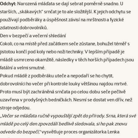
Odchyt:
Narozená mláďata se dají sebrat poměrně snadno. U
starších, „skákavých“ srnčat je to ale složitější. K jejich odchytu se
používají podběráky a úspěšnost závisí na mrštnosti a fyzické
zdatnosti dobrovolníků.
Den v bezpečí a večerní shledání
Cokoli, co na místě před začátkem seče zůstane, bohužel téměř s
jistotou končí pod koly nebo noži techniky. V lepším případě je
mládě usmrceno okamžitě, následky v těch horších případech jsou
fatální a velmi smutné.
Pokud mládě z podběráku uteče a nepodaří se ho chytit,
dobrovolníci ho večer při kontrole louky většinou najdou mrtvé.
Proto musí být zachráněná srnčata po celou dobu seče pečlivě
uzavřena v prodyšných bedničkách. Nesmí se dostat ven dřív, než
stroje odjedou.
„Večer se mláďata ručně vypouštějí zpět do přírody. Srna, která své
mládě po celý den zpovzdálí bedlivě sledovala, si ho pak znovu
odvede do bezpečí,“
vysvětluje proces organizátorka Lenka