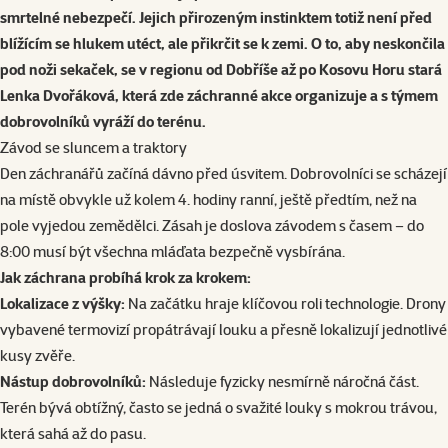
smrtelné nebezpečí. Jejich přirozeným instinktem totiž není před
blížícím se hlukem utéct, ale přikrčit se k zemi. O to, aby neskončila
pod noži sekaček, se v regionu od Dobříše až po Kosovu Horu stará
Lenka Dvořáková, která zde záchranné akce organizuje a s týmem
dobrovolníků vyráží do terénu.
Závod se sluncem a traktory
Den záchranářů začíná dávno před úsvitem. Dobrovolníci se scházejí
na místě obvykle už kolem 4. hodiny ranní, ještě předtím, než na
pole vyjedou zemědělci. Zásah je doslova závodem s časem – do
8:00 musí být všechna mláďata bezpečně vysbírána.
Jak záchrana probíhá krok za krokem:
Lokalizace z výšky:
Na začátku hraje klíčovou roli technologie. Drony
vybavené termovizí propátrávají louku a přesně lokalizují jednotlivé
kusy zvěře.
Nástup dobrovolníků:
Následuje fyzicky nesmírně náročná část.
Terén bývá obtížný, často se jedná o svažité louky s mokrou trávou,
která sahá až do pasu.