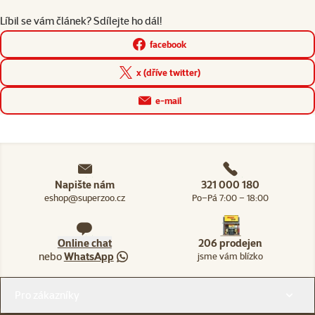
Líbil se vám článek? Sdílejte ho dál!
facebook
x (dříve twitter)
e-mail
Napište nám
321 000 180
eshop@superzoo.cz
Po–Pá 7:00 – 18:00
Online chat
206 prodejen
nebo
WhatsApp
jsme vám blízko
Menu v patičce
Pro zákazníky