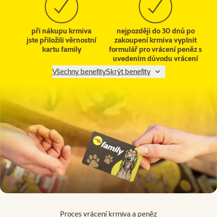
při nákupu krmiva
nejpozději do 30 dnů po
jste přiložili věrnostní
zakoupení krmiva vyplnit
kartu family
formulář pro vrácení peněz s
uvedením důvodu vrácení
Všechny benefity
Skrýt benefity
Proces vrácení krmiva a peněz