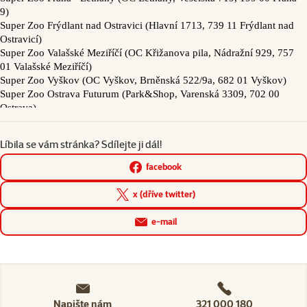
Líbila se vám stránka? Sdílejte ji dál!
facebook
x (dříve twitter)
e-mail
Napište nám
321 000 180