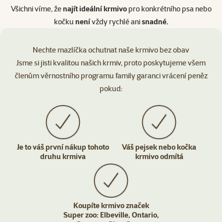
Všichni víme, že
najít ideální krmivo
pro konkrétního psa nebo
kočku
není
vždy rychlé ani
snadné.
Nechte mazlíčka ochutnat naše krmivo bez obav
Jsme si jisti kvalitou našich krmiv, proto poskytujeme všem
členům věrnostního programu family garanci vrácení peněz
pokud:
Je to váš první nákup tohoto
Váš pejsek nebo kočka
druhu krmiva
krmivo odmítá
Koupíte krmivo značek
Super zoo: Elbeville, Ontario,