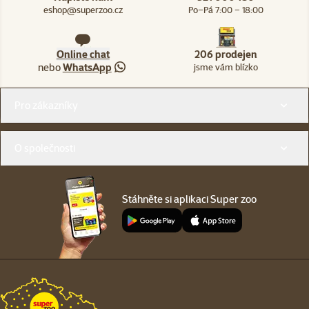
eshop@superzoo.cz
Po–Pá 7:00 – 18:00
Online chat
206 prodejen
nebo
WhatsApp
jsme vám blízko
Menu v patičce
Pro zákazníky
O společnosti
Stáhněte si aplikaci Super zoo