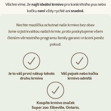
Všichni víme, že
najít ideální krmivo
pro konkrétního psa nebo
kočku
není
vždy rychlé ani
snadné.
Nechte mazlíčka ochutnat naše krmivo bez obav
Jsme si jisti kvalitou našich krmiv, proto poskytujeme všem
členům věrnostního programu family garanci vrácení peněz
pokud:
Je to váš první nákup tohoto
Váš pejsek nebo kočka
druhu krmiva
krmivo odmítá
Koupíte krmivo značek
Super zoo: Elbeville, Ontario,