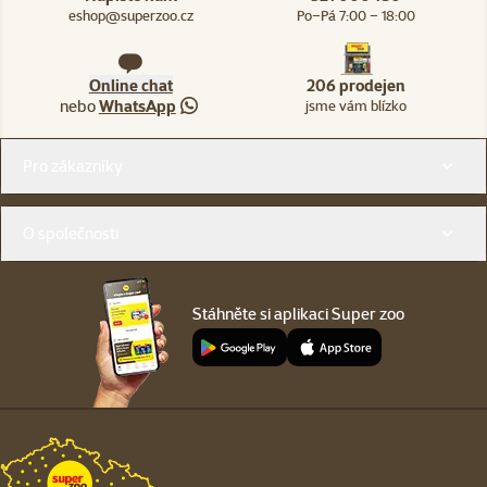
eshop@superzoo.cz
Po–Pá 7:00 – 18:00
Online chat
206 prodejen
nebo
WhatsApp
jsme vám blízko
Menu v patičce
Pro zákazníky
O společnosti
Stáhněte si aplikaci Super zoo