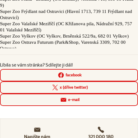
Líbila se vám stránka? Sdílejte ji dál!
facebook
x (dříve twitter)
e-mail
Napište nám
321 000 180