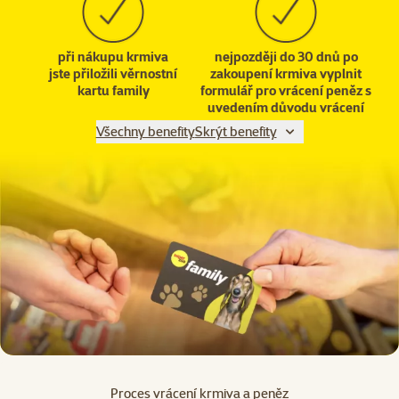
při nákupu krmiva
nejpozději do 30 dnů po
jste přiložili věrnostní
zakoupení krmiva vyplnit
kartu family
formulář pro vrácení peněz s
uvedením důvodu vrácení
Všechny benefity
Skrýt benefity
Proces vrácení krmiva a peněz