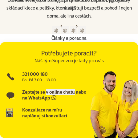
skládací klece a pelíšky, které zajišťují bezpečí a pohodlí nejen
nabízí.
doma, ale i na cestách.
Předchozí strana
Následující strana
Přejít na stranu 1
Přejít na stranu 2
Přejít na stranu 3
Přejít na stranu 4
Články a poradna
Potřebujete poradit?
Náš tým Super zoo je tady pro vás
321 000 180
Po–Pá 7:00 – 18:00
Zeptejte se
v online chatu
nebo
na
WhatsApp
Konzultace na míru
naplánuj si konzultaci