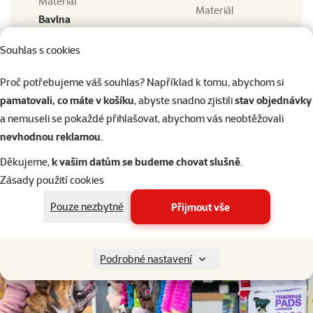
Materiál
Materiál
Bavlna
Barva
Barva
Souhlas s cookies
Oranžová
Typ oblečku
Proč potřebujeme váš souhlas? Například k tomu, abychom si
Typ oblečku
Župan
pamatovali, co máte v košíku
, abyste snadno zjistili
stav objednávky
Roční období
a nemuseli se pokaždé přihlašovat, abychom vás neobtěžovali
Roční období
Jaro / podzim, Léto
nevhodnou reklamou
.
Děkujeme,
k vašim datům se budeme chovat slušně
.
Zásady použití cookies
Pouze nezbytné
Přijmout vše
Podrobné nastavení