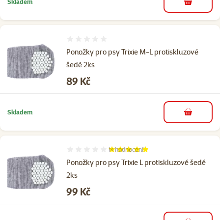
Skladem
do košíku
Hodnocení 0%
Ponožky pro psy Trixie M-L protiskluzové
šedé 2ks
Cena
89 Kč
Skladem
do košíku
1×
hodnocení
Hodnocení 100%, počet hodnocení: 1
Ponožky pro psy Trixie L protiskluzové šedé
2ks
Cena
99 Kč