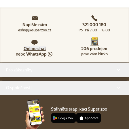
Napište nám
321 000 180
eshop@superzoo.cz
Po–Pá 7:00 – 18:00
Online chat
206 prodejen
nebo
WhatsApp
jsme vám blízko
Menu v patičce
Pro zákazníky
O společnosti
Stáhněte si aplikaci Super zoo