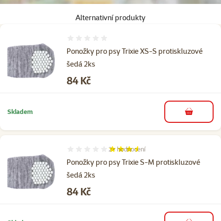
Alternativní produkty
Hodnocení 0%
Ponožky pro psy Trixie XS-S protiskluzové
šedá 2ks
Cena
84 Kč
Skladem
do košíku
2×
hodnocení
Hodnocení 70%, počet hodnocení: 2
Ponožky pro psy Trixie S-M protiskluzové
šedá 2ks
Cena
84 Kč