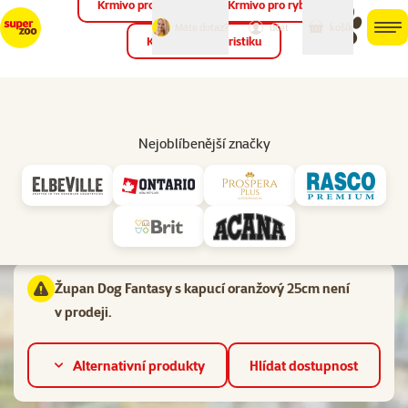
Krmivo pro ptáky
Krmivo pro ryby
můj
můj
Máte dotaz?
košík
účet
men
Krmivo pro teraristiku
Hled
Vl
Oblečky pro psy a doplňky
Nejoblíbenější značky
značka
Hodnocení 0%
Župan Dog Fantasy s kapucí oranžový 25cm
Materiál:
Bavlna,
Roční období:
Jaro / podzim, Léto
Župan Dog Fantasy s kapucí oranžový 25cm není
v prodeji.
Alternativní produkty
Hlídat dostupnost