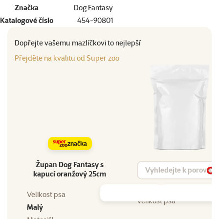
Značka
Dog Fantasy
Katalogové číslo
454-90801
Dopřejte vašemu mazlíčkovi to nejlepší
Přejděte na kvalitu od Super zoo
značka
Župan Dog Fantasy s
Vyhledat produkt
kapucí oranžový 25cm
Vy
Velikost psa
Velikost psa
Malý