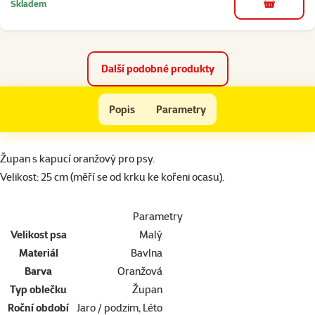
Skladem
do košíku
Další podobné produkty
Župan Dog Fantasy s kapucí oranžový 25cm
Popis
Parametry
Na začátek stránky
superzoo.product.detail.content
Župan s kapucí oranžový pro psy.
Velikost: 25 cm (měří se od krku ke kořeni ocasu).
Parametry
Velikost psa
Malý
Materiál
Bavlna
Barva
Oranžová
Typ oblečku
Župan
Roční období
Jaro / podzim, Léto