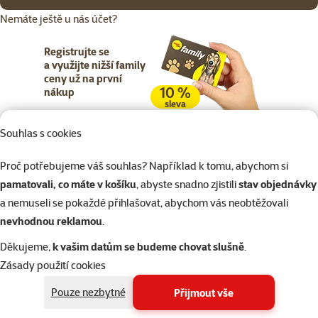
Nemáte ještě u nás účet?
Registrujte se
a využijte nižší family
ceny už na první
10 %
nákup
sleva
Souhlas s cookies
Registrujte se
Proč potřebujeme váš souhlas? Například k tomu, abychom si
pamatovali, co máte v košíku
, abyste snadno zjistili
stav objednávky
a nemuseli se pokaždé přihlašovat, abychom vás neobtěžovali
nevhodnou reklamou
.
Napište nám
321 000 180
eshop@superzoo.cz
Po–Pá 7:00 – 18:00
Děkujeme,
k vašim datům se budeme chovat slušně
.
Zásady použití cookies
Online chat
206 prodejen
Pouze nezbytné
Přijmout vše
nebo
WhatsApp
jsme vám blízko