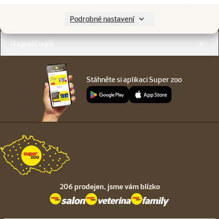
Menu v patičce
Pro zákazníky
Podrobné nastavení
O společnosti
Stáhněte si aplikaci Super zoo
206 prodejen,
jsme vám blízko