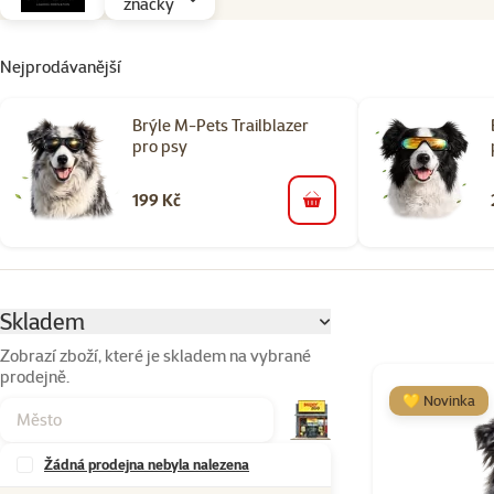
značky
Nejprodávanější
Brýle M-Pets Trailblazer
pro psy
199 Kč
do košíku
Parametrický filtr
Vybrané filtry
Skladem
Zobrazí zboží, které je skladem na vybrané
prodejně.
Produkty v kateg
💛 Novinka
Žádná prodejna nebyla nalezena
Značky