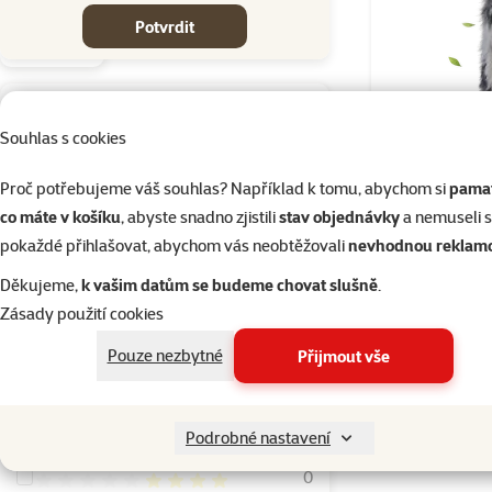
Potvrdit
Filtrujte značky psaním
Souhlas s cookies
M-Pets
3
Brýle M-
Proč potřebujeme váš souhlas? Například k tomu, abychom si
pamat
cena od-do
co máte v košíku
, abyste snadno zjistili
stav objednávky
a nemuseli 
pokaždé přihlašovat, abychom vás neobtěžovali
nevhodnou reklam
Děkujeme,
k vašim datům se budeme chovat slušně
.
Skladem
Zásady použití cookies
199 Kč
214 Kč
Pouze nezbytné
Přijmout vše
Hodnocení
Hodnocení 100%
0
Podrobné nastavení
Hodnocení 80%
0