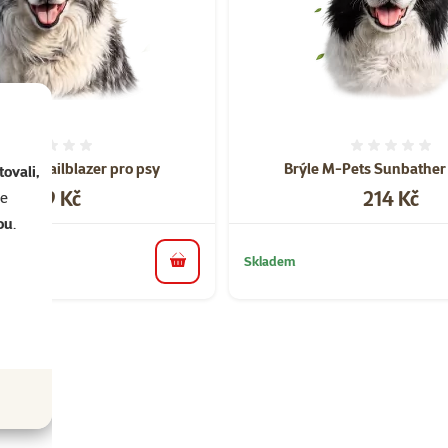
Hodnocení 0%
Hodnoce
Pets Trailblazer pro psy
Brýle M-Pets Sunbather
ovali,
Cena
Cena
199 Kč
214 Kč
se
ou
.
Skladem
do košíku