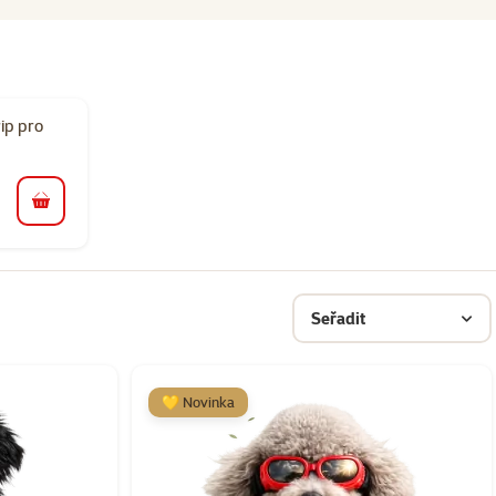
ip pro
do košíku
Seřadit
💛 Novinka