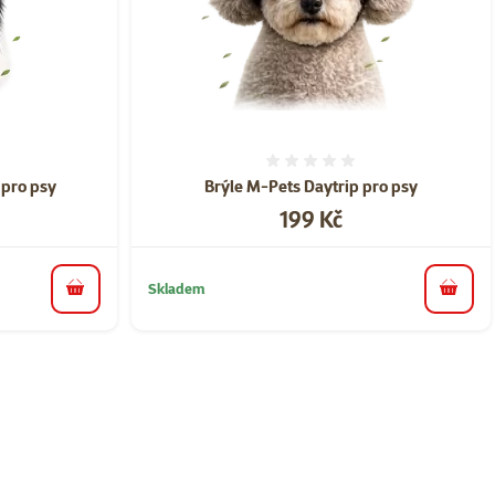
ní 0%
Hodnocení 0%
 pro psy
Brýle M-Pets Daytrip pro psy
Cena
199 Kč
Skladem
do košíku
do koš