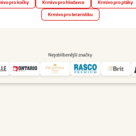
ivo pro kočky
Krmivo pro hlodavce
Krmivo pro ptáky
📱 Stáhněte si novou aplikaci Super zoo.
Více informací
Krmivo pro teraristiku
op
Akce a slevy
Prodejny
Služby
Poradna
Pomá
206
Nejoblíbenější značky