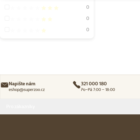
Hodnocení 60%
0
Hodnocení 40%
0
Hodnocení 20%
0
Napište nám
321 000 180
eshop@superzoo.cz
Po–Pá 7:00 – 18:00
Menu v patičce
Pro zákazníky