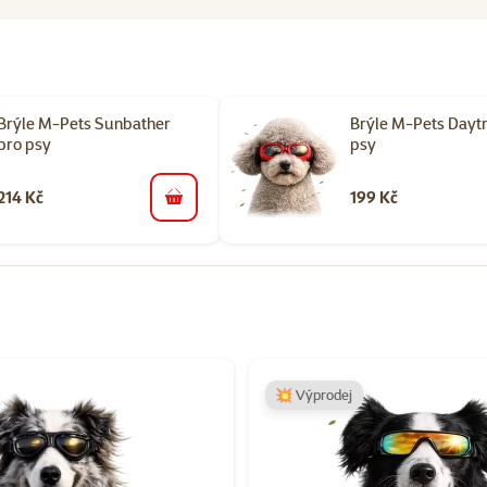
Brýle M-Pets Sunbather
Brýle M-Pets Daytr
pro psy
psy
214 Kč
199 Kč
do košíku
orii Brýle pro psy
💥 Výprodej