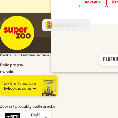
Advantix
Krm
Máte dotaz?
E-sh
Úvod
Psi
Cestování se psem
Brýle pro psy
Brýle pro psy
rozbalit
Podkategorie
Jak krmit mazlíčka
E-book zdarma
Zobrazit produkty podle značky
Další