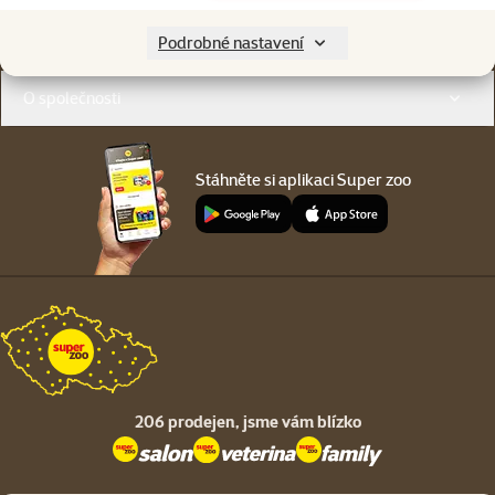
Menu v patičce
Pro zákazníky
Podrobné nastavení
O společnosti
Stáhněte si aplikaci Super zoo
206 prodejen,
jsme vám blízko