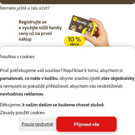
Nemáte ještě u nás účet?
Registrujte se
a využijte nižší family
ceny už na první
10 %
nákup
sleva
Souhlas s cookies
Registrujte se
Proč potřebujeme váš souhlas? Například k tomu, abychom si
pamatovali, co máte v košíku
, abyste snadno zjistili
stav objednávky
a nemuseli se pokaždé přihlašovat, abychom vás neobtěžovali
nevhodnou reklamou
.
Napište nám
321 000 180
eshop@superzoo.cz
Po–Pá 7:00 – 18:00
Děkujeme,
k vašim datům se budeme chovat slušně
.
Zásady použití cookies
Online chat
206 prodejen
Pouze nezbytné
Přijmout vše
nebo
WhatsApp
jsme vám blízko