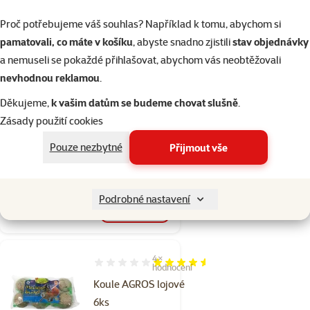
Cena
109 Kč
Proč potřebujeme váš souhlas? Například k tomu, abychom si
pamatovali, co máte v košíku
, abyste snadno zjistili
stav objednávky
Skladem
do košíku
a nemuseli se pokaždé přihlašovat, abychom vás neobtěžovali
nevhodnou reklamou
.
Děkujeme,
k vašim datům se budeme chovat slušně
.
Hodnocení 0%
Zásady použití cookies
Podkladek pro
slepice BE-MI
Pouze nezbytné
Přijmout vše
Cena
29 Kč
Podrobné nastavení
Skladem
do košíku
4×
Hodnocení 90%, počet hodnocení: 4
hodnocení
Koule AGROS lojové
6ks