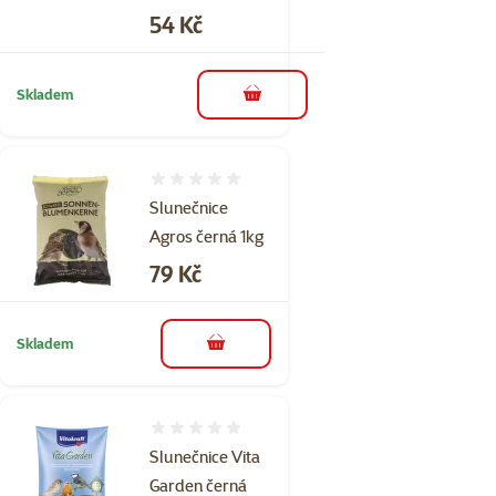
Cena
54 Kč
Skladem
do košíku
Hodnocení 0%
Slunečnice
Agros černá 1kg
Cena
79 Kč
Skladem
do košíku
Hodnocení 0%
Slunečnice Vita
Garden černá