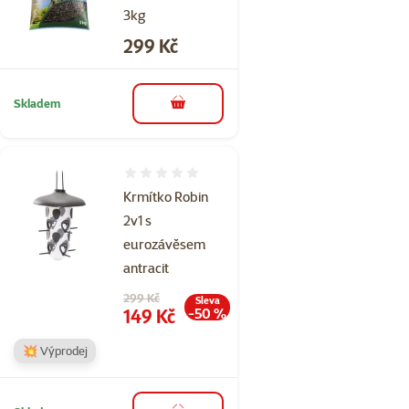
3kg
Cena
299 Kč
Skladem
do košíku
Hodnocení 0%
Krmítko Robin
2v1 s
eurozávěsem
antracit
Původní cena
299 Kč
Sleva
Cena
149 Kč
-50 %
💥 Výprodej