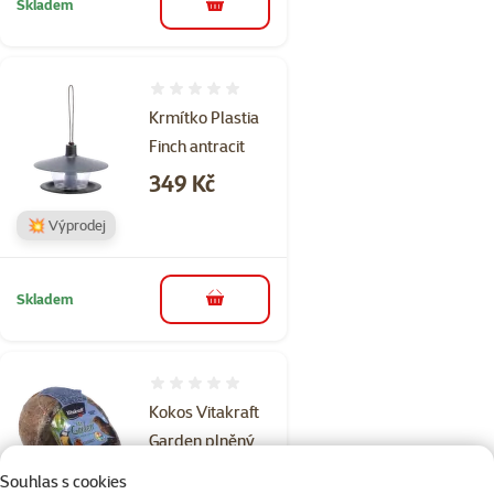
Skladem
do košíku
Hodnocení 0%
Krmítko Plastia
Finch antracit
Cena
349 Kč
💥 Výprodej
Skladem
do košíku
Hodnocení 0%
Kokos Vitakraft
Garden plněný
celý
Souhlas s cookies