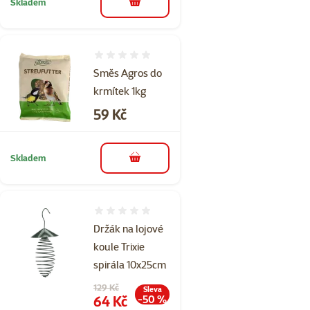
Skladem
do košíku
Hodnocení 0%
Směs Agros do
krmítek 1kg
Cena
59 Kč
Skladem
do košíku
Hodnocení 0%
Držák na lojové
koule Trixie
spirála 10x25cm
Původní cena
129 Kč
Sleva
Cena
64 Kč
-50 %