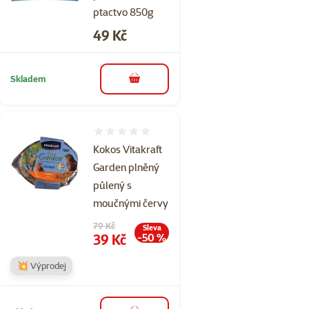
ptactvo 850g
Cena
49 Kč
Skladem
do košíku
Hodnocení 0%
Kokos Vitakraft
Garden plněný
půlený s
moučnými červy
Původní cena
79 Kč
Sleva
Cena
39 Kč
-50 %
💥 Výprodej