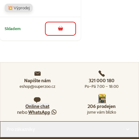
💥 Výprodej
Skladem
do košíku
Napište nám
321 000 180
eshop@superzoo.cz
Po–Pá 7:00 – 18:00
Online chat
206 prodejen
nebo
WhatsApp
jsme vám blízko
Menu v patičce
Pro zákazníky