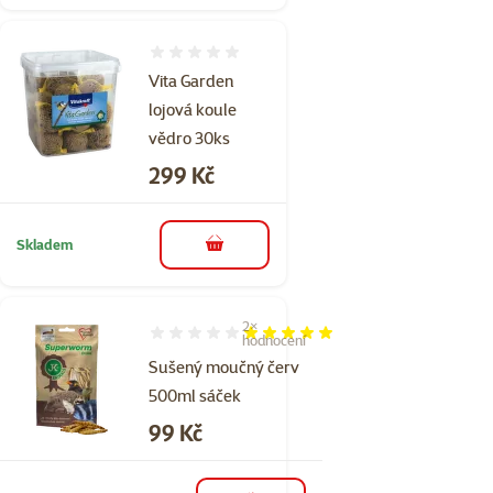
Hodnocení 0%
Vita Garden
lojová koule
vědro 30ks
Cena
299 Kč
Skladem
do košíku
2×
Hodnocení 100%, počet hodnocení: 2
hodnocení
Sušený moučný červ
500ml sáček
Cena
99 Kč