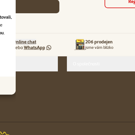
Reg
se
ovali,
se
ou
.
Online chat
206 prodejen
nebo
WhatsApp
jsme vám blízko
O společnosti