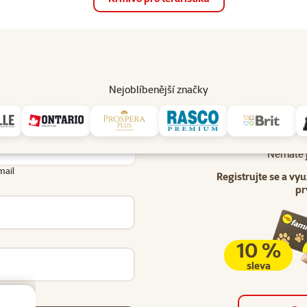
op
Akce a slevy
Prodejny
Služby
Poradna
Pomá
206
Nejoblíbenější značky
Uživatel - přihlášení
lášení
Nemáte j
mail
Registrujte se a vyu
pr
10 %
sleva