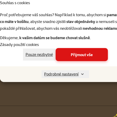
Souhlas s cookies
Přihlásit 
Proč potřebujeme váš souhlas? Například k tomu, abychom si
pamat
co máte v košíku
, abyste snadno zjistili
stav objednávky
a nemuseli 
pokaždé přihlašovat, abychom vás neobtěžovali
nevhodnou reklam
Napište nám
321 000 180
Děkujeme,
k vašim datům se budeme chovat slušně
.
eshop@superzoo.cz
Po–Pá 7:00 – 18:00
Zásady použití cookies
Menu v patičce
Pouze nezbytné
Přijmout vše
Pro zákazníky
Podrobné nastavení