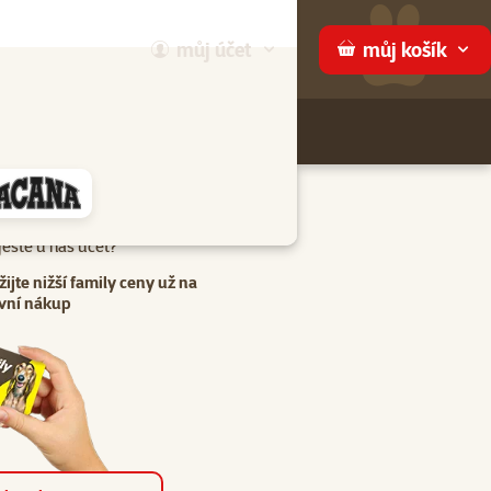
můj
účet
můj
košík
Hledej
háme
eště u nás účet?
žijte nižší family ceny už na
vní nákup