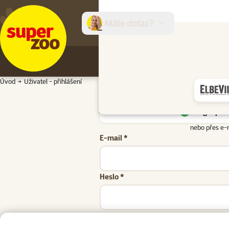
Máte dotaz?
E-sh
Úvod
Uživatel - přihlášení
Google přih
nebo přes e-
E-mail *
Heslo *
Zapomenuté heslo