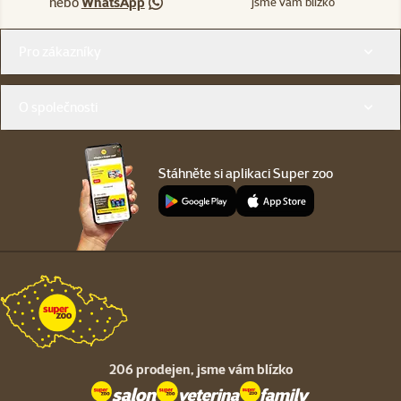
nebo
WhatsApp
jsme vám blízko
Menu v patičce
Pro zákazníky
O společnosti
Stáhněte si aplikaci Super zoo
206 prodejen,
jsme vám blízko