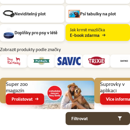
Neviditelný plot
Psí tabulky na plot
Jak krmit mazlíčka
Doplňky pro psy v létě
E-book zdarma
Zobrazit produkty podle značky
Aktuální akce
Super zoo
Suprovky v
magazín
aplikaci
Prolistovat
Více informa
Parametrický filtr
Vybrané filtry
Produkty v kategorii Pes na zahradě
Filtrovat