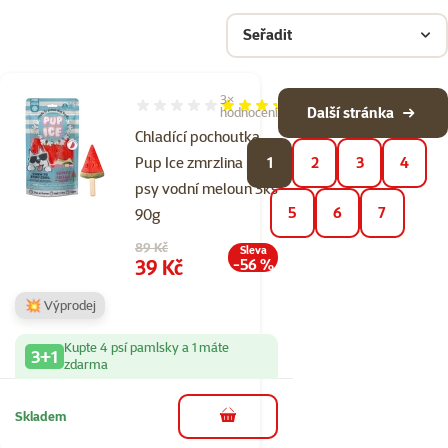
Seřadit
3×
Hodnocení 67%, počet hodnocení: 3
Další stránka
hodnocení
Chladící pochoutka
Pup Ice zmrzlina pro
1
2
3
4
psy vodní meloun 3ks
5
6
7
90g
Původní cena
89 Kč
Sleva
Cena
39 Kč
-56 %
💥 Výprodej
Kupte 4 psí pamlsky a 1 máte
3+1
zdarma
Skladem
do košíku