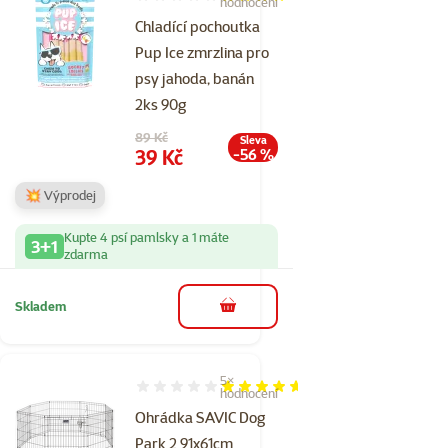
Hodnocení 80%, počet hodnocení: 6
hodnocení
Chladící pochoutka
Pup Ice zmrzlina pro
psy jahoda, banán
2ks 90g
Původní cena
89 Kč
Sleva
Cena
39 Kč
-56 %
💥 Výprodej
Kupte 4 psí pamlsky a 1 máte
3+1
zdarma
Skladem
do košíku
5×
Hodnocení 92%, počet hodnocení: 5
hodnocení
Ohrádka SAVIC Dog
Park 2 91x61cm