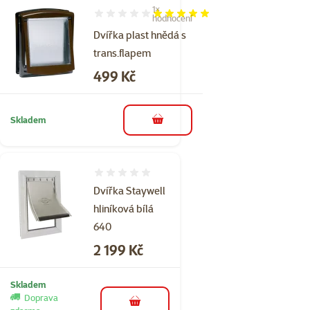
1×
Hodnocení 100%, počet hodnocení: 1
hodnocení
Dvířka plast hnědá s
trans.flapem
Cena
499 Kč
Skladem
do košíku
Hodnocení 0%
Dvířka Staywell
hliníková bílá
640
Cena
2 199 Kč
Skladem
Doprava
do košíku