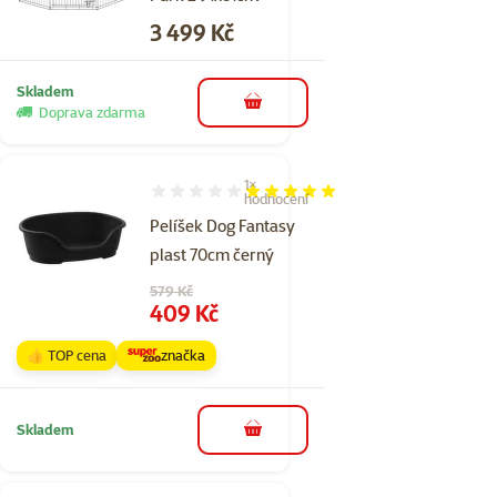
Cena
3 499 Kč
Skladem
do košíku
Doprava zdarma
1×
Hodnocení 100%, počet hodnocení: 1
hodnocení
Pelíšek Dog Fantasy
plast 70cm černý
Původní cena
579 Kč
Cena
409 Kč
👍 TOP cena
značka
Skladem
do košíku