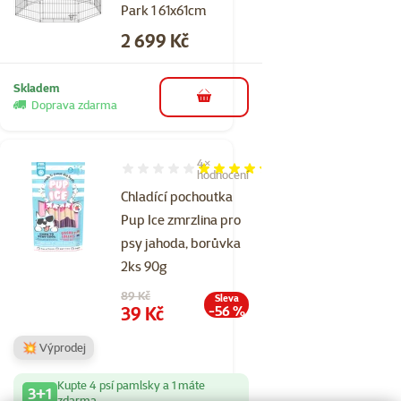
Park 1 61x61cm
Cena
2 699 Kč
Skladem
do košíku
Doprava zdarma
4×
Hodnocení 85%, počet hodnocení: 4
hodnocení
Chladící pochoutka
Pup Ice zmrzlina pro
psy jahoda, borůvka
2ks 90g
Původní cena
89 Kč
Sleva
Cena
39 Kč
-56 %
💥 Výprodej
Kupte 4 psí pamlsky a 1 máte
3+1
zdarma