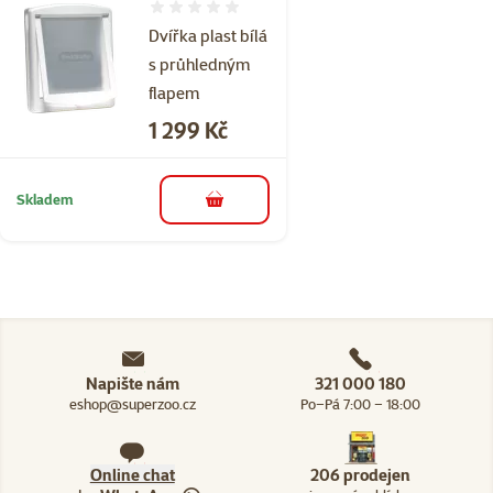
Hodnocení 0%
Dvířka plast bílá
s průhledným
flapem
Cena
1 299 Kč
Skladem
do košíku
Napište nám
321 000 180
eshop@superzoo.cz
Po–Pá 7:00 – 18:00
Online chat
206 prodejen