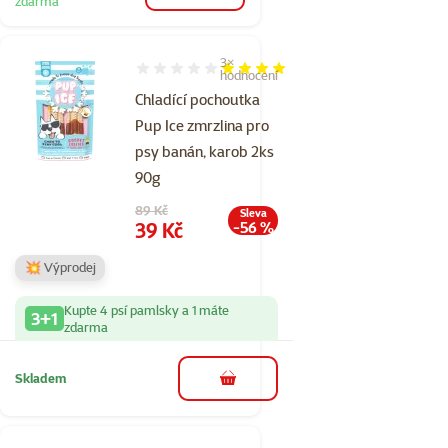
zdarma
3×
Hodnocení 80%, počet hodnocení: 3
hodnocení
Chladící pochoutka
Pup Ice zmrzlina pro
psy banán, karob 2ks
90g
Původní cena
89 Kč
Sleva
Cena
39 Kč
-56 %
💥 Výprodej
Kupte 4 psí pamlsky a 1 máte
3+1
zdarma
Skladem
do košíku