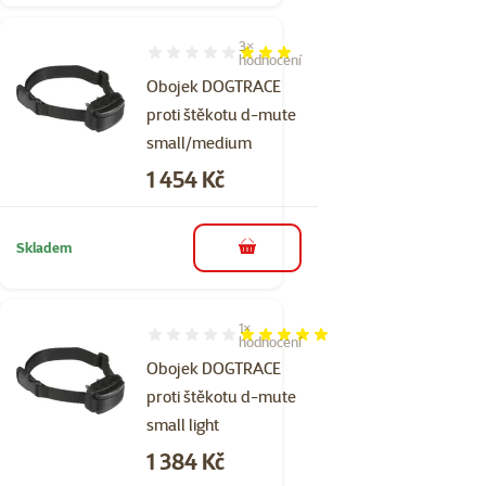
3×
Hodnocení 60%, počet hodnocení: 3
hodnocení
Obojek DOGTRACE
proti štěkotu d-mute
small/medium
Cena
1 454 Kč
Skladem
do košíku
1×
Hodnocení 100%, počet hodnocení: 1
hodnocení
Obojek DOGTRACE
proti štěkotu d-mute
small light
Cena
1 384 Kč