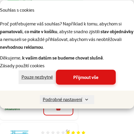
Souhlas s cookies
Skladem
do košíku
Proč potřebujeme váš souhlas? Například k tomu, abychom si
pamatovali, co máte v košíku
, abyste snadno zjistili
stav objednávky
a nemuseli se pokaždé přihlašovat, abychom vás neobtěžovali
Hodnocení 0%
Pelíšek Dog
nevhodnou reklamou
.
Fantasy plast
Děkujeme,
k vašim datům se budeme chovat slušně
.
95cm černý
Zásady použití cookies
Původní cena
949 Kč
Cena
699 Kč
Pouze nezbytné
Přijmout vše
👍 TOP cena
značka
Podrobné nastavení
Skladem
do košíku
6×