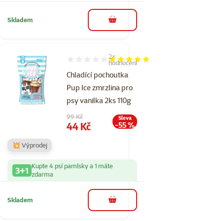
Skladem
do košíku
2×
Hodnocení 100%, počet hodnocení: 2
hodnocení
Chladící pochoutka
Pup Ice zmrzlina pro
psy vanilka 2ks 110g
Původní cena
99 Kč
Sleva
Cena
44 Kč
-55 %
💥 Výprodej
Kupte 4 psí pamlsky a 1 máte
3+1
zdarma
Skladem
do košíku