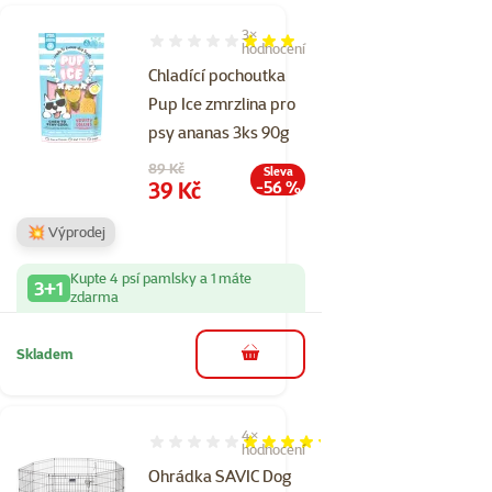
3×
Hodnocení 60%, počet hodnocení: 3
hodnocení
Chladící pochoutka
Pup Ice zmrzlina pro
psy ananas 3ks 90g
Původní cena
89 Kč
Sleva
Cena
39 Kč
-56 %
💥 Výprodej
Kupte 4 psí pamlsky a 1 máte
3+1
zdarma
Skladem
do košíku
4×
Hodnocení 85%, počet hodnocení: 4
hodnocení
Ohrádka SAVIC Dog