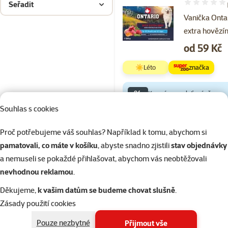
Seřadit
Hodnocení 10
Vanička Ontar
extra hovězí
Cena
od 59 Kč
☀️Léto
značka
%
Kup více, zaplať méně
Souhlas s cookies
Skladem
Proč potřebujeme váš souhlas? Například k tomu, abychom si
pamatovali, co máte v košíku
, abyste snadno zjistili
stav objednávky
a nemuseli se pokaždé přihlašovat, abychom vás neobtěžovali
Hodnocení 
nevhodnou reklamou
.
Vanička Onta
s jehněčím 3
Děkujeme,
k vašim datům se budeme chovat slušně
.
Zásady použití cookies
Cena
od 59 Kč
Pouze nezbytné
Přijmout vše
☀️Léto
značka