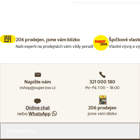
206 prodejen, jsme vám blízko
Špičkové vlast
Naši experti na prodejnách vám vždy poradí
Vlastní vývoj a v
Napište nám
321 000 180
eshop@superzoo.cz
Po–Pá 7:00 – 18:00
Online chat
206 prodejen
nebo
WhatsApp
jsme vám blízko
Menu v patičce
Pro zákazníky