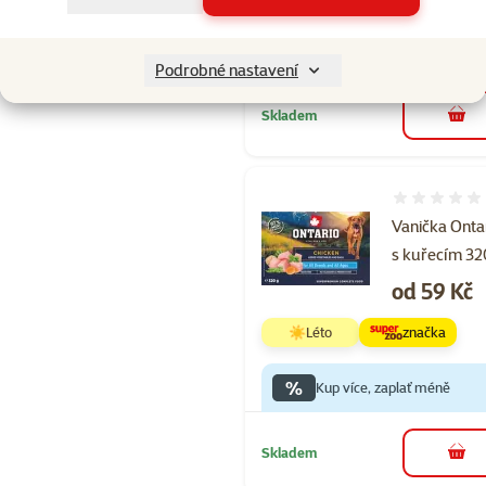
%
Kup více, zaplať méně
Podrobné nastavení
Skladem
do 
Hodnocení 
Vanička Onta
s kuřecím 32
Cena
od 59 Kč
☀️Léto
značka
%
Kup více, zaplať méně
Skladem
do 