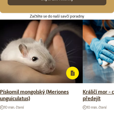
Začtěte se do naší savčí poradny
Pískomil mongolský (Meriones
Králičí mor - 
unguiculatus)
předejít
10 min. čtení
10 min. čtení