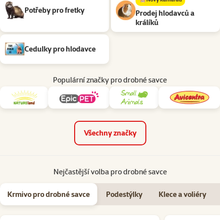
Potřeby pro fretky
Prodej hlodavců a
králíků
Cedulky pro hlodavce
Populární značky pro drobné savce
Všechny značky
Nejčastější volba pro drobné savce
Krmivo pro drobné savce
Podestýlky
Klece a voliéry