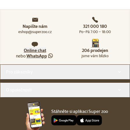
Napište nám
321 000 180
eshop@superzoo.cz
Po–Pá 7:00 – 18:00
Online chat
206 prodejen
nebo
WhatsApp
jsme vám blízko
Menu v patičce
Pro zákazníky
O společnosti
Stáhněte si aplikaci Super zoo