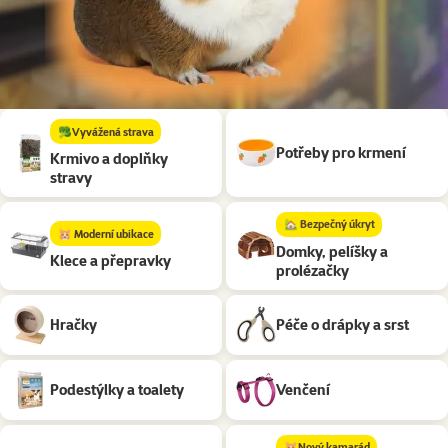
Podkategorie
🥦Vyvážená strava
Potřeby pro krmení
Krmivo a doplňky
stravy
🏡 Bezpečný úkryt
🐹 Moderní ubikace
Domky, pelíšky a
Klece a přepravky
prolézačky
Hračky
Péče o drápky a srst
Podestýlky a toalety
Venčení
🐹Nový kamarád