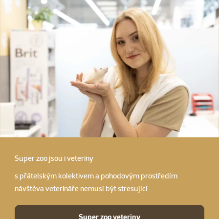
Super zoo
jsou i veteriny
s přátelským kolektivem a pohodovým prostředím
návštěva veterináře nemusí být stresující
Super zoo veteriny