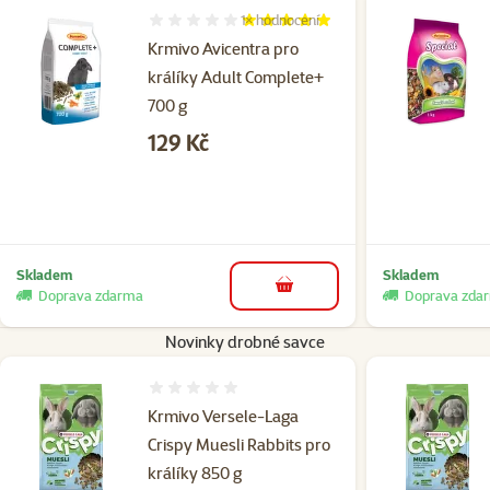
1×
hodnocení
Hodnocení 100%, počet hodnocení: 1
Krmivo Avicentra pro
králíky Adult Complete+
700 g
Cena
129 Kč
Skladem
Skladem
do košíku
Doprava zdarma
Doprava zda
Novinky drobné savce
Hodnocení 0%
Krmivo Versele-Laga
Crispy Muesli Rabbits pro
králíky 850 g