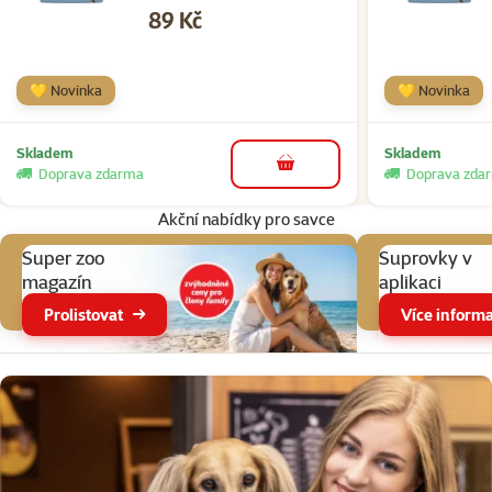
Cena
89 Kč
💛 Novinka
💛 Novinka
Skladem
Skladem
do košíku
Doprava zdarma
Doprava zda
Akční nabídky pro savce
Super zoo
Suprovky v
magazín
aplikaci
Prolistovat
Více informa