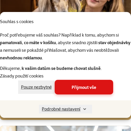
Souhlas s cookies
Proč potřebujeme váš souhlas? Například k tomu, abychom si
pamatovali, co máte v košíku
, abyste snadno zjistili
stav objednávky
a nemuseli se pokaždé přihlašovat, abychom vás neobtěžovali
nevhodnou reklamou
.
Děkujeme,
k vašim datům se budeme chovat slušně
.
Navštivte náš
Super zoo salon
Zásady použití cookies
kompletní péče o vašeho psa, od zastřihnutí drápků až po
vyčištění žlázek
Pouze nezbytné
Přijmout vše
Super zoo salóny
Podrobné nastavení