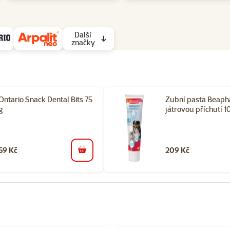
Další
značky
Ontario Snack Dental Bits 75
Zubní pasta Beaph
g
játrovou příchutí 1
59 Kč
209 Kč
do košíku