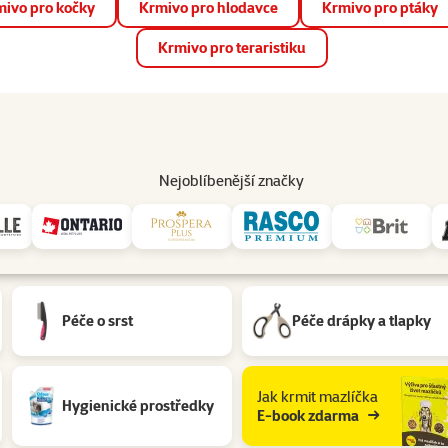
ivo pro kočky
Krmivo pro hlodavce
Krmivo pro ptáky
📱 Stáhněte si novou aplikaci Super zoo.
Více informací
Krmivo pro teraristiku
op
Akce a slevy
Prodejny
Služby
Poradna
Pomá
206
Nejoblíbenější značky
Péče o srst
Péče drápky a tlapky
Jak krmit mazlíčka
Hygienické prostředky
E-book zdarma