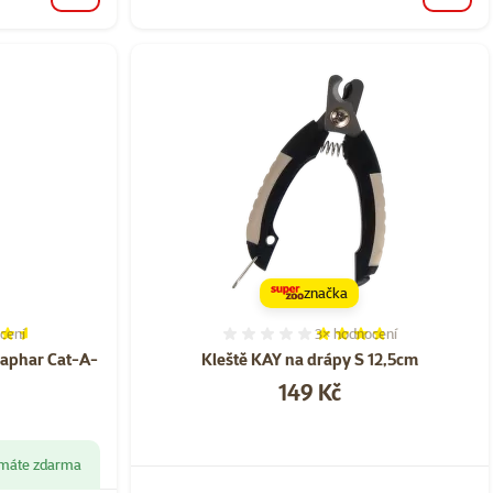
značka
cení
3×
hodnocení
í 90%, počet hodnocení: 2
Hodnocení 73%, počet hod
eaphar Cat-A-
Kleště KAY na drápy S 12,5cm
Cena
149 Kč
1 máte zdarma