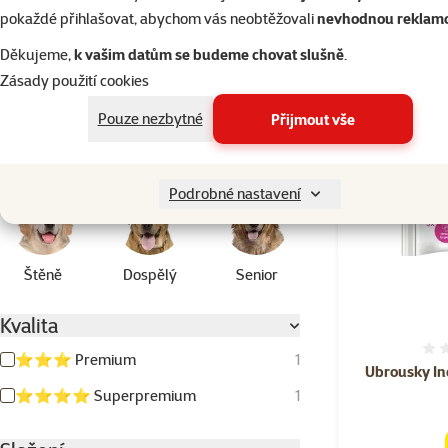
Malý
25
pokaždé přihlašovat, abychom vás neobtěžovali
nevhodnou reklam
Skladem
Střední
30
Děkujeme,
k vašim datům se budeme chovat slušně
.
Velký
22
Zásady použití cookies
Obří
17
Pouze nezbytné
Přijmout vše
Stáří psa
Podrobné nastavení
Štěně
Dospělý
Senior
Kvalita
⭐⭐⭐ Premium
1
Ubrousky In
⭐⭐⭐⭐ Superpremium
1