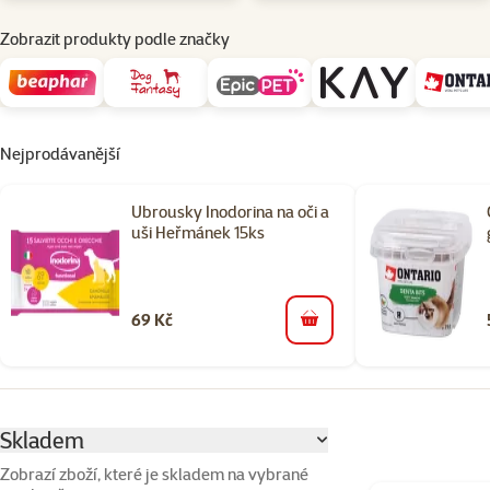
Zobrazit produkty podle značky
Nejprodávanější
Ubrousky Inodorina na oči a
uši Heřmánek 15ks
69 Kč
do košíku
Parametrický filtr
Vybrané filtry
Skladem
Zobrazí zboží, které je skladem na vybrané