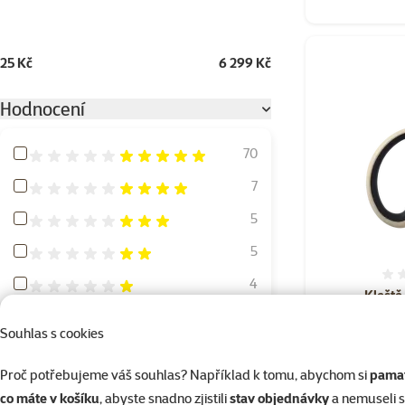
25 Kč
6 299 Kč
Hodnocení
Hodnocení 100%
70
Hodnocení 80%
7
Hodnocení 60%
5
Hodnocení 40%
5
Hodnocení 20%
4
Kleště
Souhlas s cookies
Velikost psa
Proč potřebujeme váš souhlas? Například k tomu, abychom si
pamat
Miniaturní
6
co máte v košíku
, abyste snadno zjistili
stav objednávky
a nemuseli 