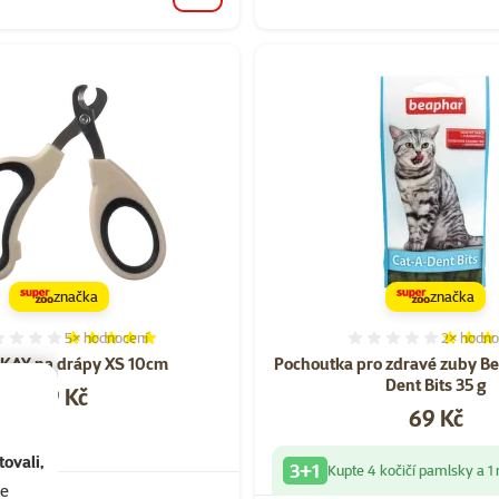
značka
značka
5×
hodnocení
2×
hodno
Hodnocení 100%, počet hodnocení: 5
Hodnocen
 KAY na drápy XS 10cm
Pochoutka pro zdravé zuby B
Dent Bits 35 g
Cena
119 Kč
Cena
69 Kč
ovali,
3+1
Kupte 4 kočičí pamlsky a 
se