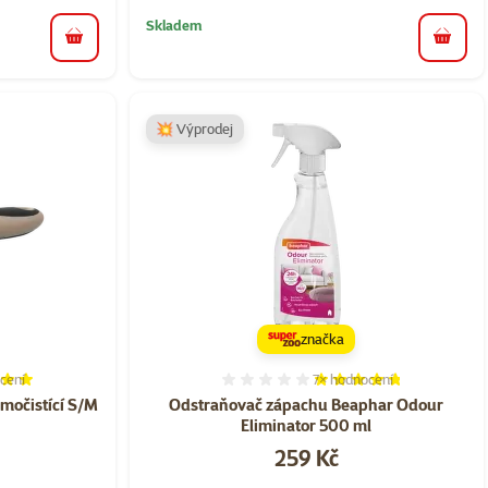
Skladem
do košíku
do koš
💥 Výprodej
značka
cení
7×
hodnocení
í 100%, počet hodnocení: 9
Hodnocení 94%, počet hod
amočistící S/M
Odstraňovač zápachu Beaphar Odour
Eliminator 500 ml
Cena
259 Kč