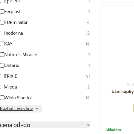
Epic Pet
1
Ferplast
1
FURminator
4
Inodorina
12
KAY
14
Nature's Miracle
1
Ontario
1
TRIXIE
41
Vileda
2
Ušní kapky
Wilda Siberica
14
Rozbalit všechny
cena od-do
Skladem