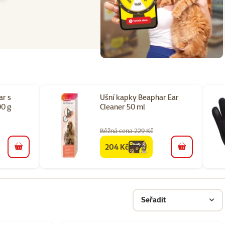
ar s
Ušní kapky Beaphar Ear
00 g
Cleaner 50 ml
Běžná cena 229 Kč
204 Kč
family
cena
do košíku
do košíku
Seřadit