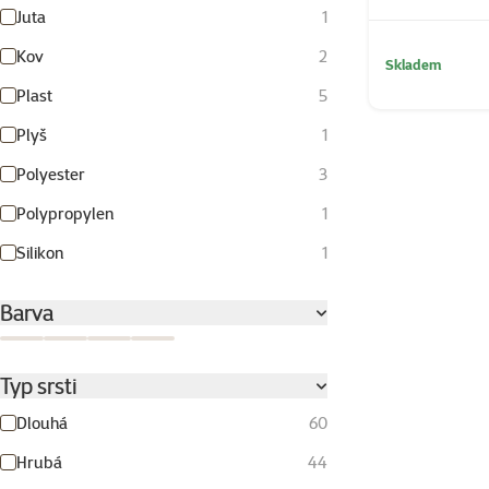
Juta
1
Kov
2
Skladem
Plast
5
Plyš
1
Polyester
3
Polypropylen
1
Silikon
1
Barva
Multicolor
Zelená
Červená
Šedá
Typ srsti
Dlouhá
60
Hrubá
44