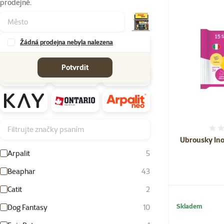
prodejně.
Produkty v kateg
Žádná prodejna nebyla nalezena
Značky
Potvrdit
Filtrujte značky psaním
Ubrousky Ino
Arpalit
5
Beaphar
43
Catit
2
Skladem
Dog Fantasy
10