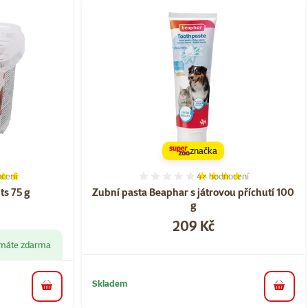
značka
cení
4×
hodnocení
í 96%, počet hodnocení: 16
Hodnocení 85%, počet ho
ts 75 g
Zubní pasta Beaphar s játrovou příchutí 100
g
Cena
209 Kč
1 máte zdarma
Skladem
do koš
do košíku