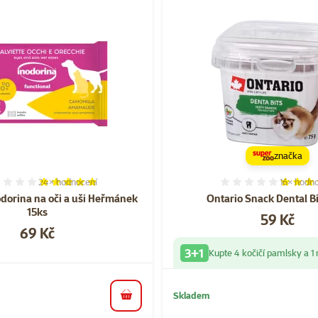
orii Potřeby pro péči o kočku
značka
24×
hodnocení
16×
hodno
Hodnocení 95%, počet hodnocení: 24
Hodnocen
dorina na oči a uši Heřmánek
Ontario Snack Dental Bi
15ks
Cena
59 Kč
Cena
69 Kč
3+1
Kupte 4 kočičí pamlsky a 
Skladem
do košíku