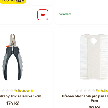
family
cena
Skladem
do košíku
4×
hodnocení
7×
hodno
Hodnocení 100%, počet hodnocení: 4
Hodnocen
 drápy Trixie De luxe 12cm
Hřeben blecháček pro psy a 
9cm
Cena
174 Kč
Cena
39 Kč