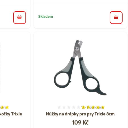
Skladem
do košíku
do koš
cení
12×
hodnocení
í 100%, počet hodnocení: 7
Hodnocení 97%, počet hod
kočky Trixie
Nůžky na drápky pro psy Trixie 8cm
Cena
109 Kč