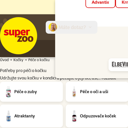
Advantix
Krm
Máte dotaz?
E-sh
Úvod
Kočky
Péče o kočku
Potřeby pro péči o kočku
Udržujte svou kočku v kondici a pečujte o její oči, uši,…
rozbalit
Podkategorie
Péče o zuby
Péče o oči a uši
Atraktanty
Odpuzovače koček